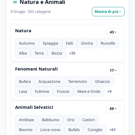
Natura e Animali
05
9 Gruppi · 303 categorie
Mostra di più
Natura
43
Autunno
Spiaggia
Falò
Grotta
Ruscello
+35
Alba
Terra
Bozza
Fenomeni Naturali
17
Bufera
Acquazzone
Terremoto
Ghiaccio
+9
Lava
Fulmine
Fruscio
Mare e Onde
Animali Selvatici
69
Antilope
Babbuino
Orsi
Castori
+61
Bisonte
Lince rosso
Bufalo
Coniglio