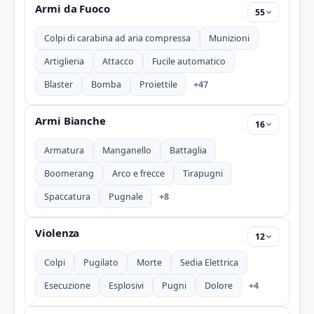
Armi da Fuoco
55
Colpi di carabina ad aria compressa
Munizioni
Artiglieria
Attacco
Fucile automatico
+47
Blaster
Bomba
Proiettile
Armi Bianche
16
Armatura
Manganello
Battaglia
Boomerang
Arco e frecce
Tirapugni
+8
Spaccatura
Pugnale
Violenza
12
Colpi
Pugilato
Morte
Sedia Elettrica
+4
Esecuzione
Esplosivi
Pugni
Dolore