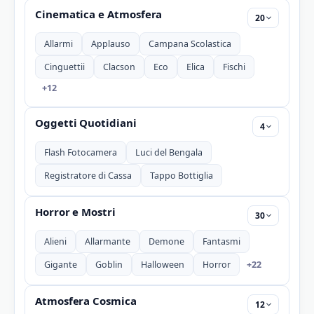
Cinematica e Atmosfera
20
Allarmi
Applauso
Campana Scolastica
Cinguettii
Clacson
Eco
Elica
Fischi
+12
Oggetti Quotidiani
4
Flash Fotocamera
Luci del Bengala
Registratore di Cassa
Tappo Bottiglia
Horror e Mostri
30
Alieni
Allarmante
Demone
Fantasmi
+22
Gigante
Goblin
Halloween
Horror
Atmosfera Cosmica
12