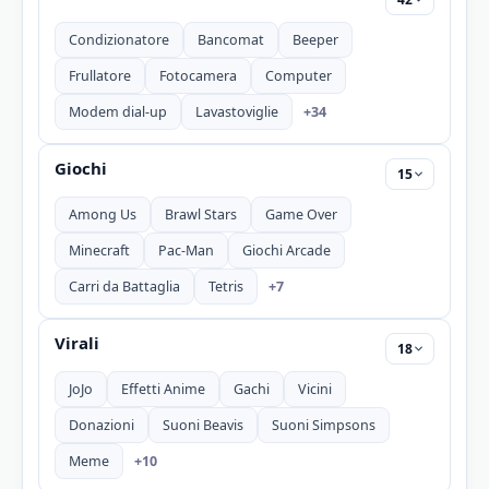
Condizionatore
Bancomat
Beeper
Frullatore
Fotocamera
Computer
+34
Modem dial-up
Lavastoviglie
Giochi
15
Among Us
Brawl Stars
Game Over
Minecraft
Pac-Man
Giochi Arcade
+7
Carri da Battaglia
Tetris
Virali
18
JoJo
Effetti Anime
Gachi
Vicini
Donazioni
Suoni Beavis
Suoni Simpsons
+10
Meme