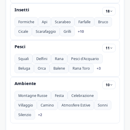
Insetti
18
Formiche
Api
Scarabeo
Farfalle
Bruco
+10
Cicale
Scarafaggio
Grilli
Pesci
11
Squali
Delfini
Rana
Pesci d'Acquario
+3
Beluga
Orca
Balene
Rana Toro
Ambiente
10
Montagne Russe
Festa
Celebrazione
Villaggio
Camino
Atmosfere Estive
Sonni
+2
Silenzio