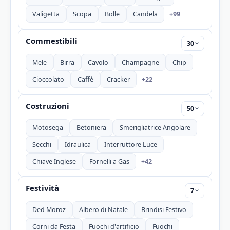
+99
Valigetta
Scopa
Bolle
Candela
Commestibili
30
Mele
Birra
Cavolo
Champagne
Chip
+22
Cioccolato
Caffè
Cracker
Costruzioni
50
Motosega
Betoniera
Smerigliatrice Angolare
Secchi
Idraulica
Interruttore Luce
+42
Chiave Inglese
Fornelli a Gas
Festività
7
Ded Moroz
Albero di Natale
Brindisi Festivo
Corni da Festa
Fuochi d'artificio
Fuochi