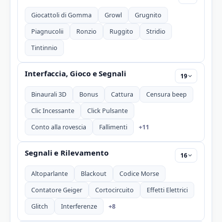
Giocattoli di Gomma
Growl
Grugnito
Piagnucolii
Ronzio
Ruggito
Stridio
Tintinnio
Interfaccia, Gioco e Segnali
19
Binaurali 3D
Bonus
Cattura
Censura beep
Clic Incessante
Click Pulsante
+11
Conto alla rovescia
Fallimenti
Segnali e Rilevamento
16
Altoparlante
Blackout
Codice Morse
Contatore Geiger
Cortocircuito
Effetti Elettrici
+8
Glitch
Interferenze