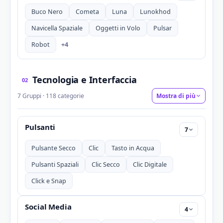
Buco Nero
Cometa
Luna
Lunokhod
Navicella Spaziale
Oggetti in Volo
Pulsar
+4
Robot
Tecnologia e Interfaccia
02
7 Gruppi · 118 categorie
Mostra di più
Pulsanti
7
Pulsante Secco
Clic
Tasto in Acqua
Pulsanti Spaziali
Clic Secco
Clic Digitale
Click e Snap
Social Media
4