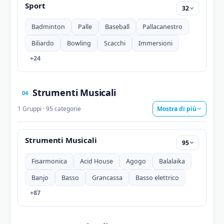
Sport
32
Badminton
Palle
Baseball
Pallacanestro
Biliardo
Bowling
Scacchi
Immersioni
+24
Strumenti Musicali
04
1 Gruppi · 95 categorie
Mostra di più
Strumenti Musicali
95
Fisarmonica
Acid House
Agogo
Balalaika
Banjo
Basso
Grancassa
Basso elettrico
+87