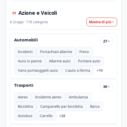
Azione e Veicoli
03
6 Gruppi · 178 categorie
Mostra di più
Automobili
27
Incidenti
Portachiavi allarme
Freno
Auto in panne
Allarme auto
Portiere auto
+19
Vano portaoggetti auto
L'auto si ferma
Trasporti
36
Aereo
Incidente aereo
Ambulanza
Bicicletta
Campanello per bicicletta
Barca
+28
Autobus
Carrello