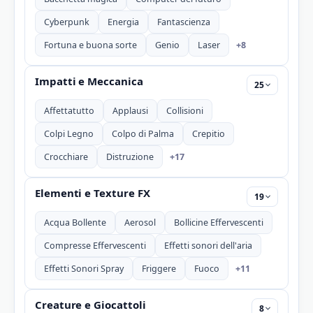
Cyberpunk
Energia
Fantascienza
+8
Fortuna e buona sorte
Genio
Laser
Impatti e Meccanica
25
Affettatutto
Applausi
Collisioni
Colpi Legno
Colpo di Palma
Crepitio
+17
Crocchiare
Distruzione
Elementi e Texture FX
19
Acqua Bollente
Aerosol
Bollicine Effervescenti
Compresse Effervescenti
Effetti sonori dell'aria
+11
Effetti Sonori Spray
Friggere
Fuoco
Creature e Giocattoli
8