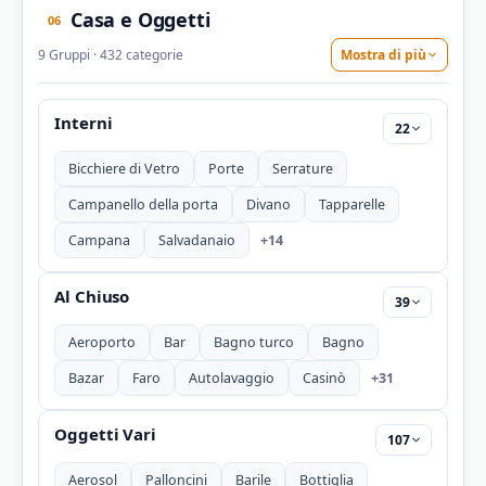
Casa e Oggetti
06
9 Gruppi · 432 categorie
Mostra di più
Interni
22
Bicchiere di Vetro
Porte
Serrature
Campanello della porta
Divano
Tapparelle
+14
Campana
Salvadanaio
Al Chiuso
39
Aeroporto
Bar
Bagno turco
Bagno
+31
Bazar
Faro
Autolavaggio
Casinò
Oggetti Vari
107
Aerosol
Palloncini
Barile
Bottiglia