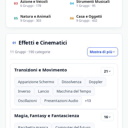
Azione e Veicoli
Strumenti Musicali
03
04
6 Gruppi · 178
1 Gruppi · 95
Natura e Animali
Casa e Oggetti
05
06
9 Gruppi · 303
9 Gruppi · 432
Effetti e Cinematici
01
11 Gruppi · 190 categorie
Mostra di più
Transizioni e Movimento
21
Apparizione Schermo
Dissolvenza
Doppler
Inverso
Lancio
Macchina del Tempo
+13
Oscillazioni
Presentazioni Audio
Magia, Fantasy e Fantascienza
16
Bacchetta magica
Computer del futuro