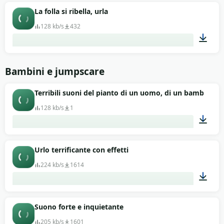
00:26
La folla si ribella, urla
128 kb/s
432
01:13
Bambini e jumpscare
Terribili suoni del pianto di un uomo, di un bambino, 
128 kb/s
1
06:33
Urlo terrificante con effetti
224 kb/s
1614
00:25
Suono forte e inquietante
205 kb/s
1601