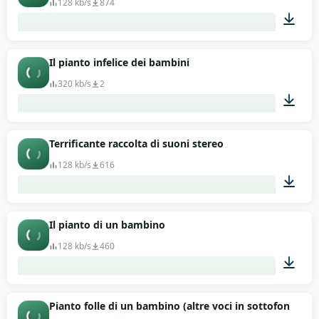
128 kb/s
874
00:17
Il pianto infelice dei bambini
320 kb/s
2
00:22
Terrificante raccolta di suoni stereo
128 kb/s
616
01:17
Il pianto di un bambino
128 kb/s
460
00:03
Pianto folle di un bambino (altre voci in sottofondo)