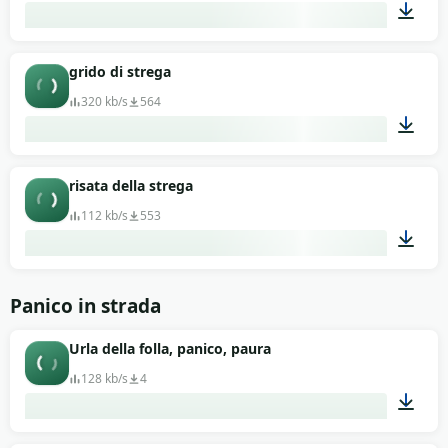
01:09
grido di strega
320 kb/s
564
00:40
risata della strega
112 kb/s
553
00:08
Panico in strada
Urla della folla, panico, paura
128 kb/s
4