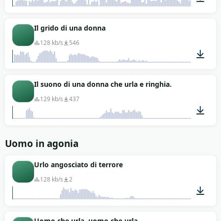
00:15
Il grido di una donna
128 kb/s
546
00:08
Il suono di una donna che urla e ringhia.
129 kb/s
437
00:07
Uomo in agonia
Urlo angosciato di terrore
128 kb/s
2
00:05
Uomo che urla, uomo che urla