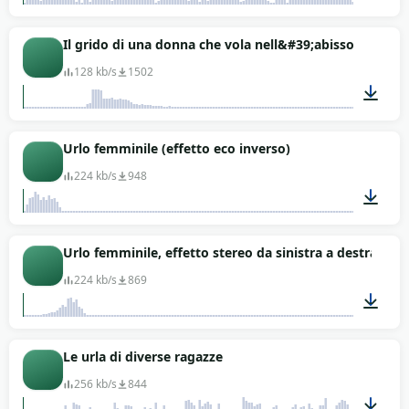
09:12
Il grido di una donna che vola nell&#39;abisso
128 kb/s
1502
00:14
Urlo femminile (effetto eco inverso)
224 kb/s
948
00:12
Urlo femminile, effetto stereo da sinistra a destra
224 kb/s
869
00:06
Le urla di diverse ragazze
256 kb/s
844