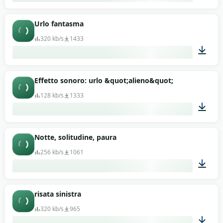
02:00
Urlo fantasma
320 kb/s
1433
00:05
Effetto sonoro: urlo &quot;alieno&quot;
128 kb/s
1333
00:04
Notte, solitudine, paura
256 kb/s
1061
00:48
risata sinistra
320 kb/s
965