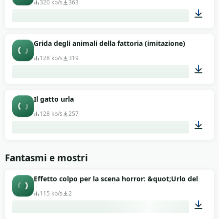
320 kb/s
363
00:43
Grida degli animali della fattoria (imitazione)
128 kb/s
319
00:10
Il gatto urla
128 kb/s
257
00:17
Fantasmi e mostri
Effetto colpo per la scena horror: &quot;Urlo del robo
115 kb/s
2