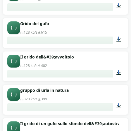
00:26
Grido del gufo
128 kb/s
615
00:23
Il grido dell&#39;avvoltoio
128 kb/s
402
00:03
gruppo di urla in natura
320 kb/s
399
00:53
Il grido di un gufo sullo sfondo dell&#39;autostrada