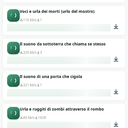
00:18
Voci e urla dei morti (urlo del mostro)
116 kb/s
1
00:12
Il suono da sottoterra che chiama se stesso
320 kb/s
3
00:26
Il suono di una porta che cigola
321 kb/s
1
00:14
Urla e ruggiti di zombi attraverso il rombo
80 kb/s
1628