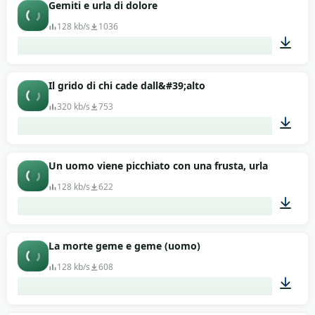
00:08
Gemiti e urla di dolore
128 kb/s
1036
01:00
Il grido di chi cade dall&#39;alto
320 kb/s
753
00:05
Un uomo viene picchiato con una frusta, urla
128 kb/s
622
00:05
La morte geme e geme (uomo)
128 kb/s
608