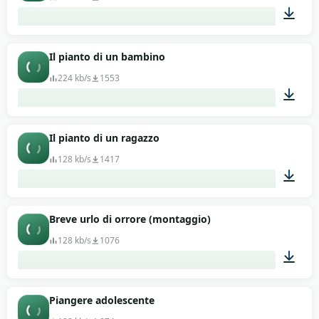
06:08
Il pianto di un bambino
224 kb/s
1553
00:25
Il pianto di un ragazzo
128 kb/s
1417
00:07
Breve urlo di orrore (montaggio)
128 kb/s
1076
00:34
Piangere adolescente