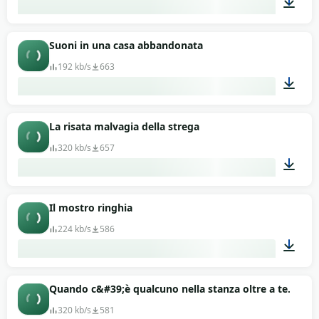
01:58
Suoni in una casa abbandonata
192 kb/s
663
00:38
La risata malvagia della strega
320 kb/s
657
00:09
Il mostro ringhia
224 kb/s
586
01:10
Quando c&#39;è qualcuno nella stanza oltre a te. Suon
320 kb/s
581