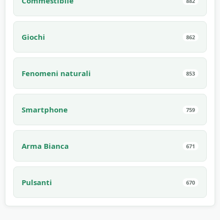
Commestibile
882
Giochi
862
Fenomeni naturali
853
Smartphone
759
Arma Bianca
671
Pulsanti
670