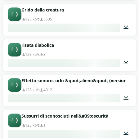
00:11
Grido della creatura
128 kb/s
5535
00:08
risata diabolica
128 kb/s
3
00:06
Effetto sonoro: urlo &quot;alieno&quot; (versione 2)
128 kb/s
4012
00:04
Sussurri di sconosciuti nell&#39;oscurità
128 kb/s
1