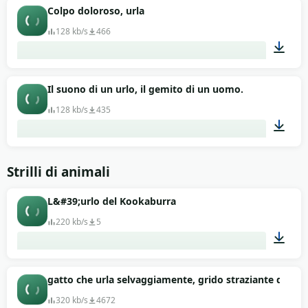
00:18
Colpo doloroso, urla
128 kb/s
466
00:16
Il suono di un urlo, il gemito di un uomo.
128 kb/s
435
00:07
Strilli di animali
L&#39;urlo del Kookaburra
220 kb/s
5
00:24
gatto che urla selvaggiamente, grido straziante di un 
320 kb/s
4672