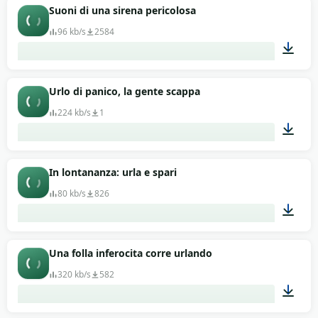
00:11
Suoni di una sirena pericolosa
96 kb/s
2584
00:50
Urlo di panico, la gente scappa
224 kb/s
1
00:14
In lontananza: urla e spari
80 kb/s
826
00:06
Una folla inferocita corre urlando
320 kb/s
582