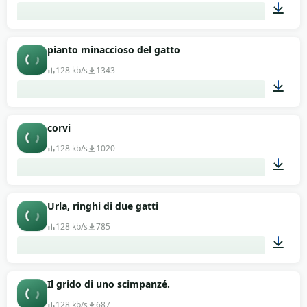
03:00
pianto minaccioso del gatto
128 kb/s
1343
00:08
corvi
128 kb/s
1020
01:24
Urla, ringhi di due gatti
128 kb/s
785
00:20
Il grido di uno scimpanzé.
128 kb/s
687