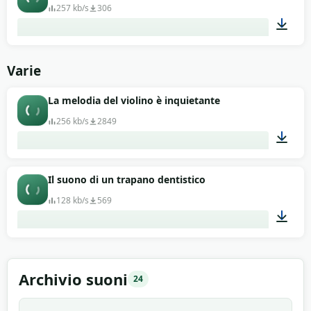
257 kb/s
306
00:05
Varie
La melodia del violino è inquietante
256 kb/s
2849
00:12
Il suono di un trapano dentistico
128 kb/s
569
00:27
Archivio suoni
24