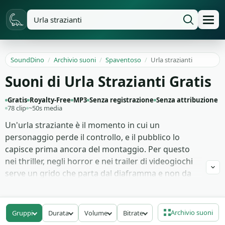
SoundDino
/
Archivio suoni
/
Spaventoso
/
Urla strazianti
Suoni di Urla Strazianti Gratis
Gratis
Royalty-Free
MP3
Senza registrazione
Senza attribuzione
78 clip
~50s media
Un'urla straziante è il momento in cui un
personaggio perde il controllo, e il pubblico lo
capisce prima ancora del montaggio. Per questo
nei thriller, negli horror e nei trailer di videogiochi
serve un grido che parta dal diaframma e non da
un sintetizzatore. Qui trovi voci umane registrate
con intenzione: terrore puro, dolore fisico, panico
crescente, scoperta improvvisa.
Archivio suoni
Gruppi
Durata
Volume
Bitrate