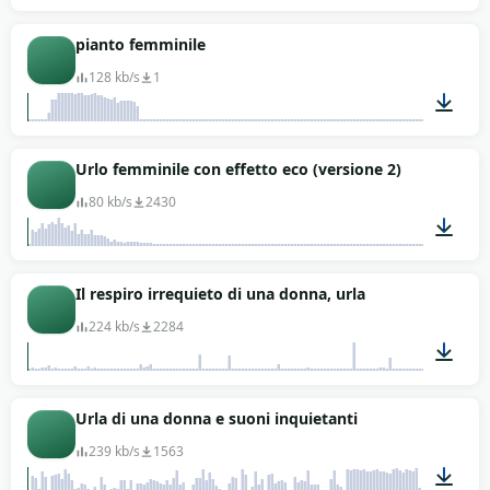
00:09
pianto femminile
128 kb/s
1
00:06
Urlo femminile con effetto eco (versione 2)
80 kb/s
2430
00:07
Il respiro irrequieto di una donna, urla
224 kb/s
2284
01:39
Urla di una donna e suoni inquietanti
239 kb/s
1563