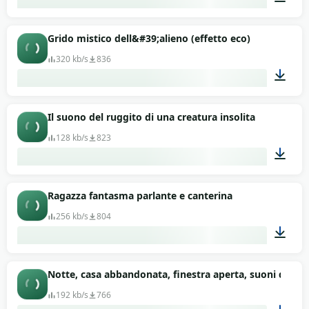
00:14
Grido mistico dell&#39;alieno (effetto eco)
320 kb/s
836
00:47
Il suono del ruggito di una creatura insolita
128 kb/s
823
00:29
Ragazza fantasma parlante e canterina
256 kb/s
804
09:21
Notte, casa abbandonata, finestra aperta, suoni di anima
192 kb/s
766