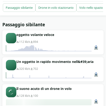
La libreria mette a disposizione 118 clip che
coprono whoosh, droni, aerei, veicoli sospesi,
Passaggio sibilante
Drone in volo stazionario
Volo nello spazio 
fionde, frecce, razzi. Tu le scarichi gratis e senza
attribuzione, le porti in motion graphics, montaggi
action, giochi arcade, trailer cinematografici, sound
Passaggio sibilante
design fantascientifico. I file MP3 reggono reverse
oggetto volante veloce
e pitch per creare passaggi personalizzati.
Materiale comodo da stratificare con riser e impatti
112 kb/s
894
per transizioni dinamiche.
00:04
Un oggetto in rapido movimento nell&#39;aria
320 kb/s
702
00:08
Il suono acuto di un drone in volo
128 kb/s
100