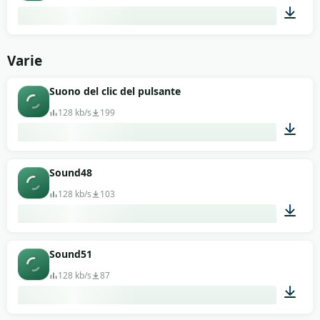
00:13
Varie
Suono del clic del pulsante
128 kb/s
199
00:11
Sound48
128 kb/s
103
00:13
Sound51
128 kb/s
87