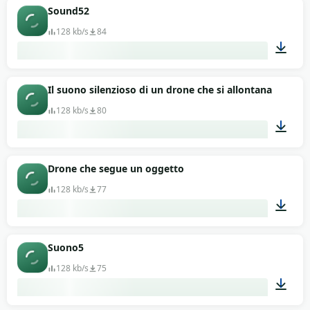
00:13
Sound52
128 kb/s
84
00:13
Il suono silenzioso di un drone che si allontana
128 kb/s
80
00:11
Drone che segue un oggetto
128 kb/s
77
00:11
Suono5
128 kb/s
75