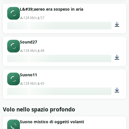
00:11
L&#39;aereo era sospeso in aria
128 kb/s
57
00:11
Sound27
128 kb/s
48
00:13
Suono11
128 kb/s
45
00:13
Volo nello spazio profondo
Suono mistico di oggetti volanti