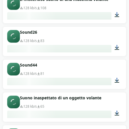
128 kb/s
108
00:11
Sound26
128 kb/s
83
00:13
Sound44
128 kb/s
81
00:13
Suono inaspettato di un oggetto volante
128 kb/s
65
00:13