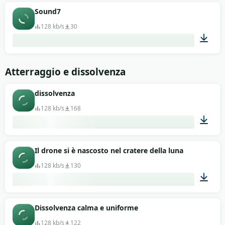
00:13
Sound7
128 kb/s
30
00:13
Atterraggio e dissolvenza
dissolvenza
128 kb/s
168
00:11
Il drone si è nascosto nel cratere della luna
128 kb/s
130
00:11
Dissolvenza calma e uniforme
128 kb/s
122