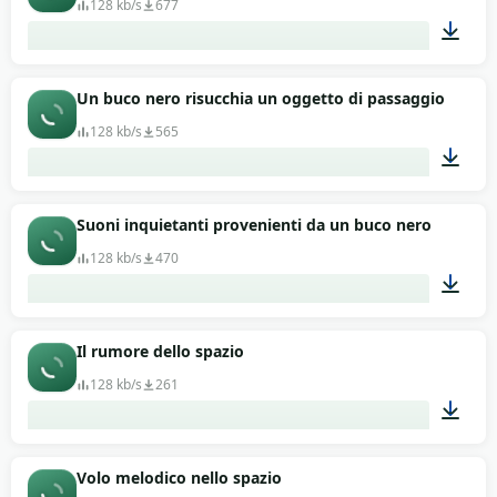
128 kb/s
677
00:13
Un buco nero risucchia un oggetto di passaggio
128 kb/s
565
00:13
Suoni inquietanti provenienti da un buco nero
128 kb/s
470
00:13
Il rumore dello spazio
128 kb/s
261
00:13
Volo melodico nello spazio