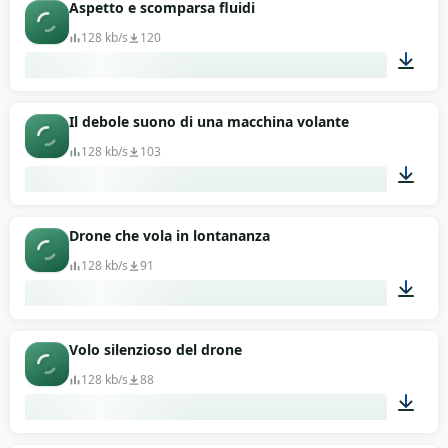
00:13
Aspetto e scomparsa fluidi
128 kb/s
120
00:13
Il debole suono di una macchina volante
128 kb/s
103
00:11
Drone che vola in lontananza
128 kb/s
91
00:11
Volo silenzioso del drone
128 kb/s
88