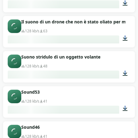
00:13
Il suono di un drone che non è stato oliato per molto
128 kb/s
63
00:13
Suono stridulo di un oggetto volante
128 kb/s
48
00:13
Sound53
128 kb/s
41
00:13
Sound46
128 kb/s
41