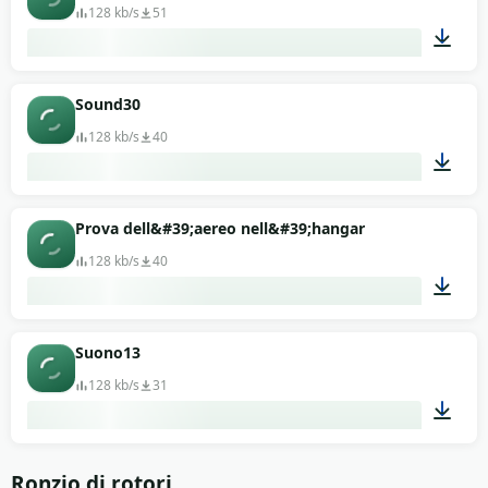
128 kb/s
51
00:13
Sound30
128 kb/s
40
00:13
Prova dell&#39;aereo nell&#39;hangar
128 kb/s
40
00:11
Suono13
128 kb/s
31
00:13
Ronzio di rotori