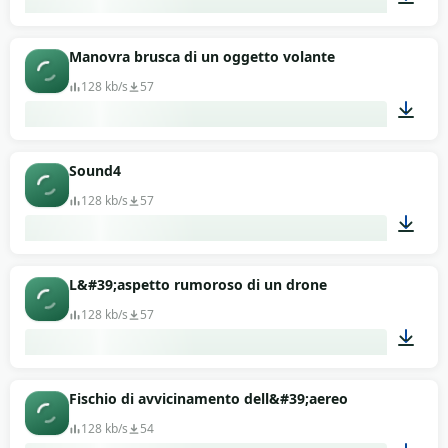
00:13
Manovra brusca di un oggetto volante
128 kb/s
57
00:13
Sound4
128 kb/s
57
00:13
L&#39;aspetto rumoroso di un drone
128 kb/s
57
00:11
Fischio di avvicinamento dell&#39;aereo
128 kb/s
54