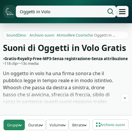
SoundDino
/
Archivio suoni
/
Atmosfere Cosmiche
/
Oggetti in Volo
Suoni di Oggetti in Volo Gratis
Gratis
Royalty-Free
MP3
Senza registrazione
Senza attribuzione
118 clip
~13s media
Un oggetto in volo ha una firma sonora che il
pubblico legge in tempo reale e in modo istintivo.
Whoosh che passa da destra a sinistra, drone
basso che si avvicina, sfreccia di freccia, sibilo di
razzo in partenza: questi suoni reggono trailer,
scene d'azione, intro di canali YouTube, animazioni
di supereroi. Anche un breve passaggio costruisce
direzione, velocità e peso visivo in pochi frame.
Archivio suoni
Gruppi
Durata
Volume
Bitrate