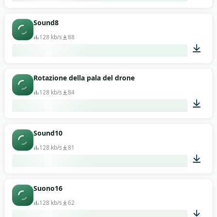
00:13
Sound8
128 kb/s
88
00:13
Rotazione della pala del drone
128 kb/s
84
00:13
Sound10
128 kb/s
81
00:13
Suono16
128 kb/s
62