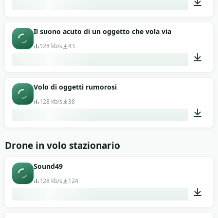
00:13
Il suono acuto di un oggetto che vola via
128 kb/s
43
00:13
Volo di oggetti rumorosi
128 kb/s
38
00:13
Drone in volo stazionario
Sound49
128 kb/s
124