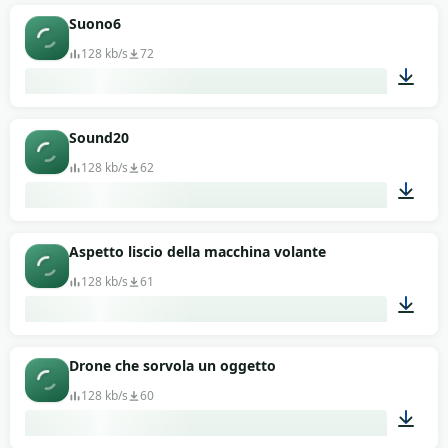
00:13
Suono6
128 kb/s
72
00:13
Sound20
128 kb/s
62
00:13
Aspetto liscio della macchina volante
128 kb/s
61
00:11
Drone che sorvola un oggetto
128 kb/s
60