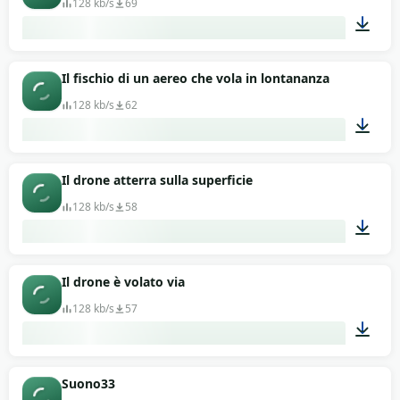
128 kb/s
69
00:11
Il fischio di un aereo che vola in lontananza
128 kb/s
62
00:13
Il drone atterra sulla superficie
128 kb/s
58
00:11
Il drone è volato via
128 kb/s
57
00:11
Suono33