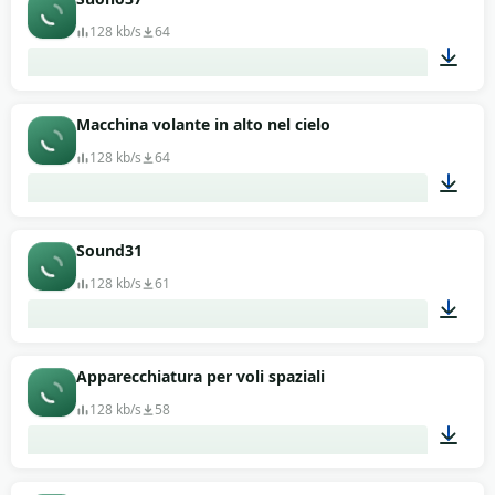
128 kb/s
64
00:13
Macchina volante in alto nel cielo
128 kb/s
64
00:13
Sound31
128 kb/s
61
00:13
Apparecchiatura per voli spaziali
128 kb/s
58