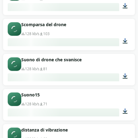
00:13
Scomparsa del drone
128 kb/s
103
00:11
Suono di drone che svanisce
128 kb/s
81
00:13
Suono15
128 kb/s
71
00:13
distanza di vibrazione