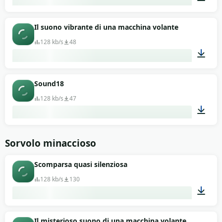
00:13
Il suono vibrante di una macchina volante
128 kb/s
48
00:13
Sound18
128 kb/s
47
00:13
Sorvolo minaccioso
Scomparsa quasi silenziosa
128 kb/s
130
00:13
Il misterioso suono di una macchina volante