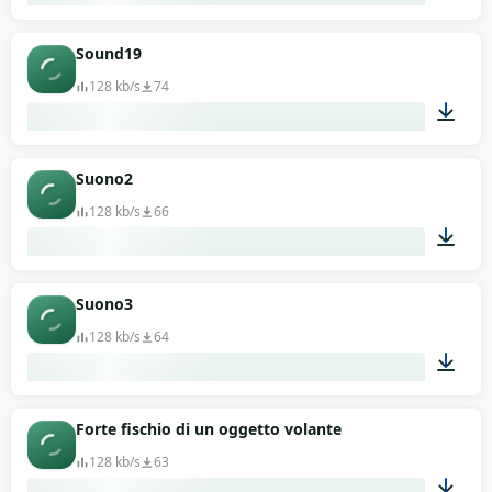
00:13
Sound19
128 kb/s
74
00:13
Suono2
128 kb/s
66
00:13
Suono3
128 kb/s
64
00:13
Forte fischio di un oggetto volante
128 kb/s
63