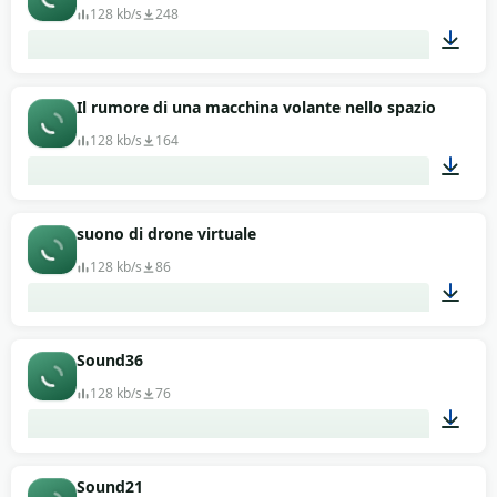
128 kb/s
248
00:13
Il rumore di una macchina volante nello spazio
128 kb/s
164
00:13
suono di drone virtuale
128 kb/s
86
00:13
Sound36
128 kb/s
76
00:13
Sound21