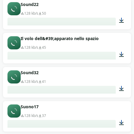
00:11
Sound22
128 kb/s
50
00:13
Il volo dell&#39;apparato nello spazio
128 kb/s
45
00:13
Sound32
128 kb/s
41
00:13
Suono17
128 kb/s
37