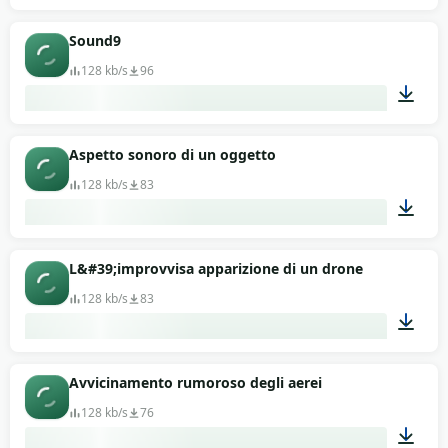
00:11
Sound9
128 kb/s
96
00:13
Aspetto sonoro di un oggetto
128 kb/s
83
00:13
L&#39;improvvisa apparizione di un drone
128 kb/s
83
00:11
Avvicinamento rumoroso degli aerei
128 kb/s
76