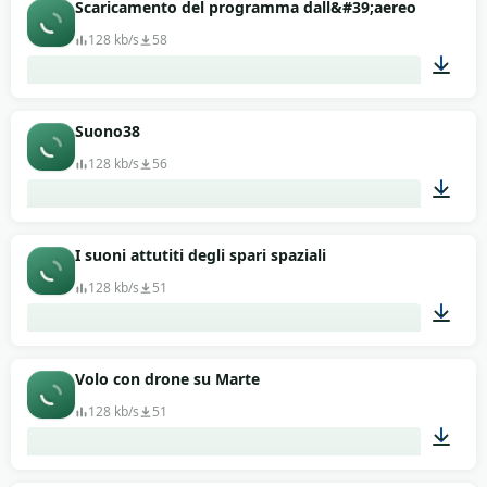
00:13
Scaricamento del programma dall&#39;aereo
128 kb/s
58
00:11
Suono38
128 kb/s
56
00:13
I suoni attutiti degli spari spaziali
128 kb/s
51
00:13
Volo con drone su Marte
128 kb/s
51