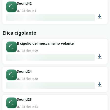
00:13
Sound42
128 kb/s
41
00:13
Elica cigolante
Il cigolio del meccanismo volante
128 kb/s
99
00:13
Sound24
128 kb/s
80
00:13
Sound23
128 kb/s
63