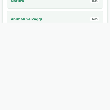
Natura
1645
Animali Selvaggi
1425
Virali
1275
Sport
1171
Interni
1168
Spaventoso
1168
Elettronica
1114