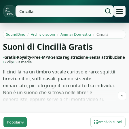
SoundDino
/
Archivio suoni
/
Animali Domestici
/
Cincillà
Suoni di Cincillà Gratis
Gratis
Royalty-Free
MP3
Senza registrazione
Senza attribuzione
7 clip
~8s media
Il cincillà ha un timbro vocale curioso e raro: squittii
brevi e nitidi, soffi nasali quando si sente
minacciato, piccoli grugniti di contatto fra individui.
Non è un suono che si trova nelle librerie
generaliste, eppure serve a chi monta video su
animali esotici, contenuti educativi, vlog di
proprietari di roditori o brevi animazioni con
personaggi piccoli e nervosi.
Archivio suoni
Popolari