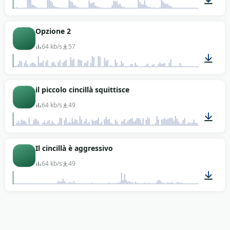
00:05
Opzione 2
64 kb/s
57
00:09
il piccolo cincillà squittisce
64 kb/s
49
00:08
Il cincillà è aggressivo
64 kb/s
49
00:10