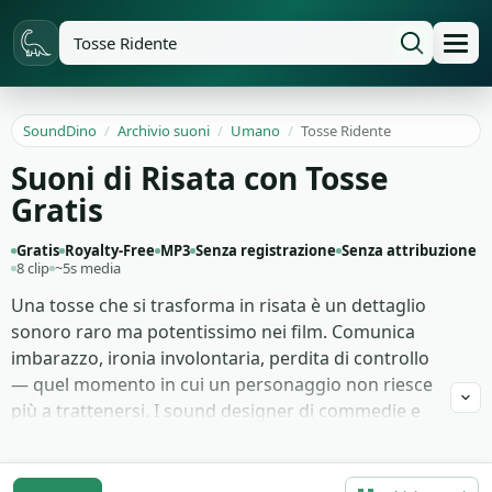
SoundDino
/
Archivio suoni
/
Umano
/
Tosse Ridente
Suoni di Risata con Tosse
Gratis
Gratis
Royalty-Free
MP3
Senza registrazione
Senza attribuzione
8 clip
~5s media
Una tosse che si trasforma in risata è un dettaglio
sonoro raro ma potentissimo nei film. Comunica
imbarazzo, ironia involontaria, perdita di controllo
— quel momento in cui un personaggio non riesce
più a trattenersi. I sound designer di commedie e
sitcom lo cercano quando una battuta deve
atterrare in modo organico, senza il classico riso
registrato. Anche i podcast narrativi lo usano per