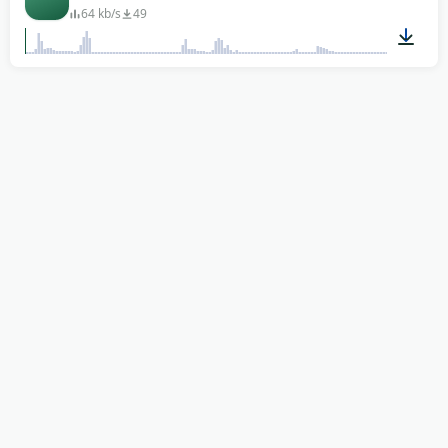
64 kb/s
49
00:02