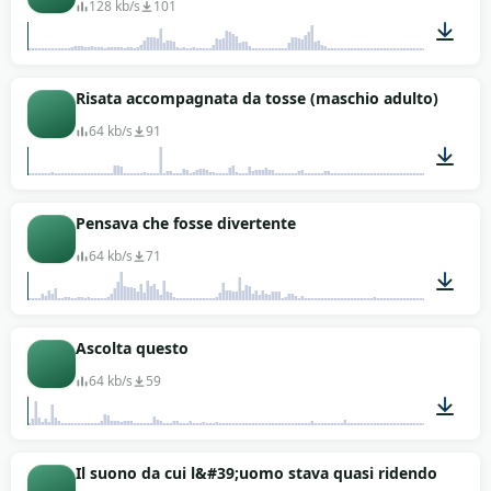
128 kb/s
101
00:01
Risata accompagnata da tosse (maschio adulto)
64 kb/s
91
00:02
Pensava che fosse divertente
64 kb/s
71
00:01
Ascolta questo
64 kb/s
59
00:06
Il suono da cui l&#39;uomo stava quasi ridendo