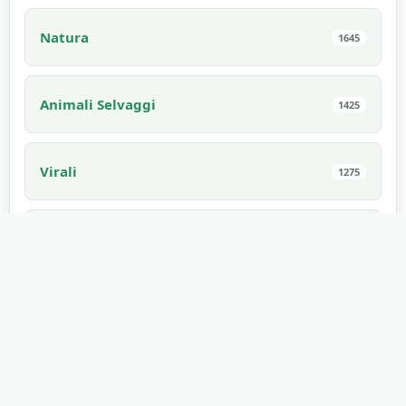
Natura
1645
Animali Selvaggi
1425
Virali
1275
Sport
1171
Interni
1168
Spaventoso
1168