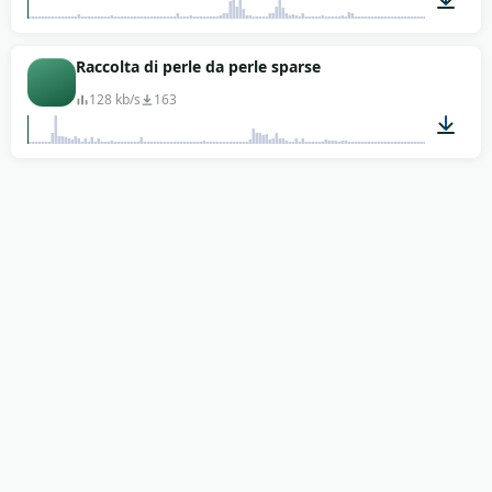
00:01
Raccolta di perle da perle sparse
128 kb/s
163
00:04