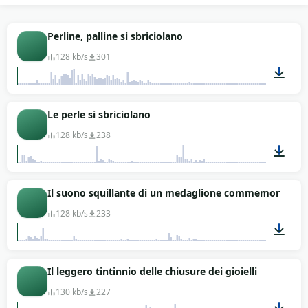
Qui hai 5 clip ravvicinate, con metalli e pietre diversi
tra oro, argento e pietre preziose. Puoi alternarle a
Perline, palline si sbriciolano
un foley più ampio per costruire l'intera vestizione
128 kb/s
301
di un personaggio di rilievo. Le tracce sono gratis in
MP3, senza copyright, comode per editorial
fashion, vlog di lifestyle e cortometraggi romantici.
00:07
Le perle si sbriciolano
Scarica le clip dalla pagina.
128 kb/s
238
00:33
Il suono squillante di un medaglione commemorativo
128 kb/s
233
00:05
Il leggero tintinnio delle chiusure dei gioielli
130 kb/s
227