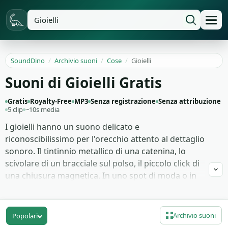
SoundDino
/
Archivio suoni
/
Cose
/
Gioielli
Suoni di Gioielli Gratis
Gratis
Royalty-Free
MP3
Senza registrazione
Senza attribuzione
5 clip
~10s media
I gioielli hanno un suono delicato e
riconoscibilissimo per l'orecchio attento al dettaglio
sonoro. Il tintinnio metallico di una catenina, lo
scivolare di un bracciale sul polso, il piccolo click di
una chiusura magnetica. In uno spot di moda o in
una scena intima, quei dettagli sostengono
l'inquadratura più di un primo piano forzato. La
voce non può dare quella stessa eleganza minuta e
Archivio suoni
Popolari
silenziosa che il foley costruisce in pochi secondi.