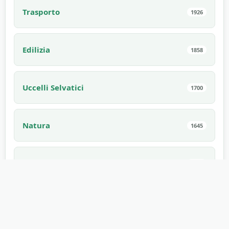
Trasporto
1926
Edilizia
1858
Uccelli Selvatici
1700
Natura
1645
Animali Selvaggi
1425
Virali
1275