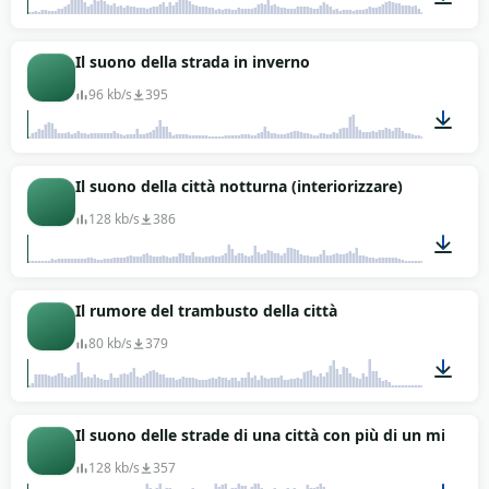
01:09
Il suono della strada in inverno
96 kb/s
395
03:58
Il suono della città notturna (interiorizzare)
128 kb/s
386
02:17
Il rumore del trambusto della città
80 kb/s
379
00:30
Il suono delle strade di una città con più di un milione 
128 kb/s
357