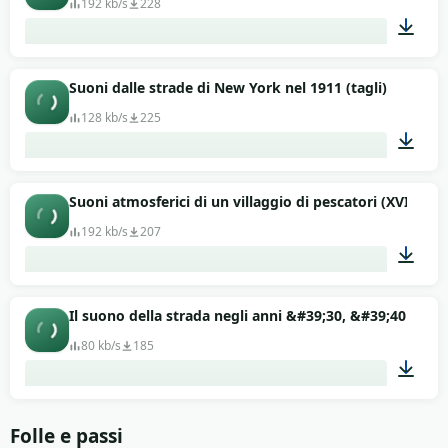
192 kb/s
228
10:00
Suoni dalle strade di New York nel 1911 (tagli)
128 kb/s
225
07:45
Suoni atmosferici di un villaggio di pescatori (XVIII, XI
192 kb/s
207
10:00
Il suono della strada negli anni &#39;30, &#39;40 o &#
80 kb/s
185
00:31
Folle e passi