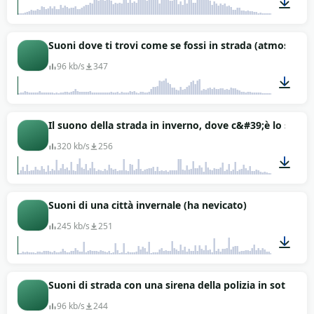
00:57
Suoni dove ti trovi come se fossi in strada (atmosferic
96 kb/s
347
01:00
Il suono della strada in inverno, dove c&#39;è lo scricc
320 kb/s
256
01:19
Suoni di una città invernale (ha nevicato)
245 kb/s
251
02:43
Suoni di strada con una sirena della polizia in sottofo
96 kb/s
244