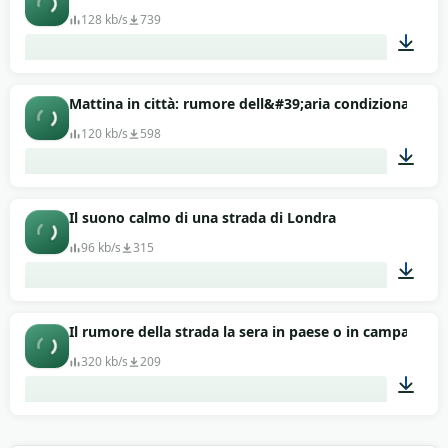
128 kb/s
739
00:21
Mattina in città: rumore dell&#39;aria condizionata e ca
120 kb/s
598
01:54
Il suono calmo di una strada di Londra
96 kb/s
315
02:02
Il rumore della strada la sera in paese o in campagna (
320 kb/s
209
01:10