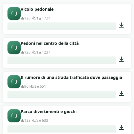
Vicolo pedonale
128 kb/s
1721
01:02
Pedoni nel centro della città
128 kb/s
1237
01:03
Il rumore di una strada trafficata dove passeggiano turis
96 kb/s
651
01:00
Parco divertimenti e giochi
128 kb/s
633