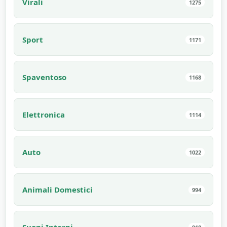
Virali
1275
Sport
1171
Spaventoso
1168
Elettronica
1114
Auto
1022
Animali Domestici
994