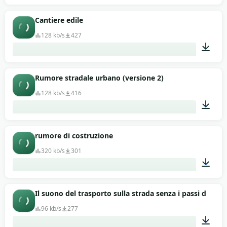
02:31
Cantiere edile
128 kb/s
427
01:03
Rumore stradale urbano (versione 2)
128 kb/s
416
01:06
rumore di costruzione
320 kb/s
301
02:45
Il suono del trasporto sulla strada senza i passi delle 
96 kb/s
277