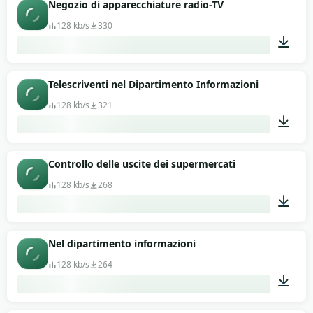
01:04
Negozio di apparecchiature radio-TV
128 kb/s
330
01:04
Telescriventi nel Dipartimento Informazioni
128 kb/s
321
01:05
Controllo delle uscite dei supermercati
128 kb/s
268
01:01
Nel dipartimento informazioni
128 kb/s
264