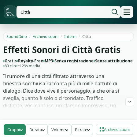
SoundDino
/
Archivio suoni
/
Interni
/
Città
Effetti Sonori di Città Gratis
Gratis
Royalty-Free
MP3
Senza registrazione
Senza attribuzione
83 clip
~129s media
Il rumore di una città filtrato attraverso una
finestra socchiusa racconta più di mille battute di
dialogo. Dice dove vive il personaggio, a che ora si
sveglia, quanto è solo o circondato. Traffico
distante, voci confuse, un clacson improvviso, un
cantiere lontano — sono ancore narrative che lo
spettatore registra senza accorgersene. Per chi
monta scene d'interno, questo letto sonoro è
Archivio suoni
Gruppi
Durata
Volume
Bitrate
spesso più importante della musica stessa.