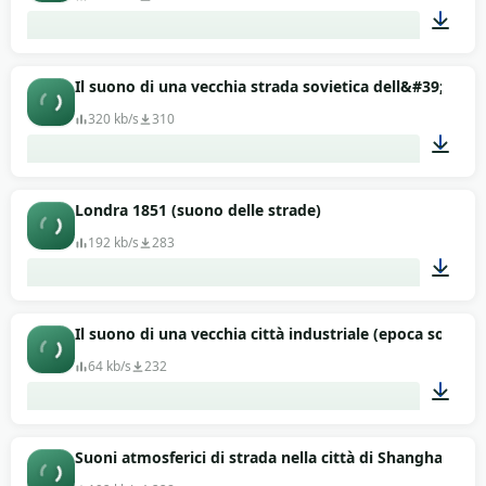
10:00
Il suono di una vecchia strada sovietica dell&#39;inizio 
320 kb/s
310
02:54
Londra 1851 (suono delle strade)
192 kb/s
283
10:00
Il suono di una vecchia città industriale (epoca sovietic
64 kb/s
232
01:51
Suoni atmosferici di strada nella città di Shanghai nel 