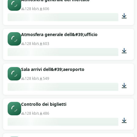
128 kb/s
606
01:03
Atmosfera generale dell&#39;ufficio
128 kb/s
603
01:03
Sala arrivi dell&#39;aeroporto
128 kb/s
549
01:07
Controllo dei biglietti
128 kb/s
486