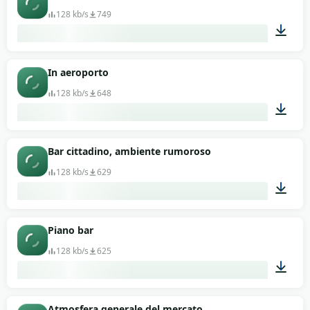
128 kb/s
749
01:04
In aeroporto
128 kb/s
648
01:06
Bar cittadino, ambiente rumoroso
128 kb/s
629
01:55
Piano bar
128 kb/s
625
01:04
Atmosfera generale del mercato