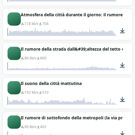
00:26
Atmosfera della città durante il giorno: il rumore del
118 kb/s
704
01:13
Il rumore della strada dall&#39;altezza del tetto o del 
96 kb/s
660
02:00
Il suono della città mattutina
192 kb/s
510
03:03
Il rumore di sottofondo della metropoli (la via principa
96 kb/s
402