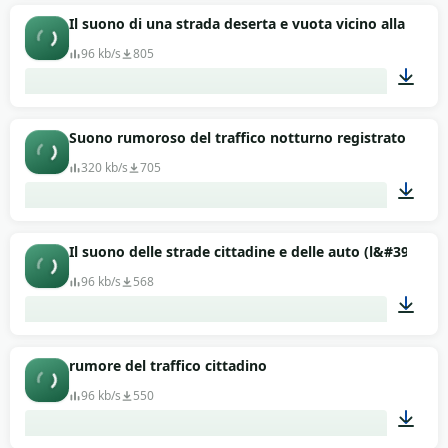
00:45
Il suono di una strada deserta e vuota vicino alla carre
96 kb/s
805
01:30
Suono rumoroso del traffico notturno registrato in cit
320 kb/s
705
00:20
Il suono delle strade cittadine e delle auto (l&#39;ult
96 kb/s
568
01:30
rumore del traffico cittadino
96 kb/s
550