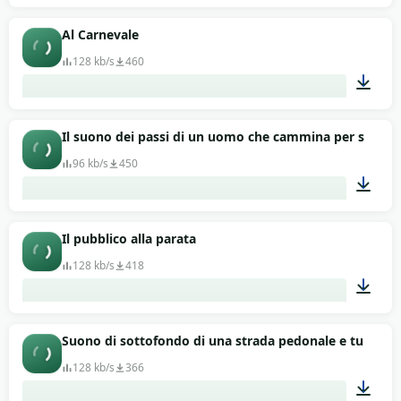
01:07
Al Carnevale
128 kb/s
460
01:06
Il suono dei passi di un uomo che cammina per strada
96 kb/s
450
00:23
Il pubblico alla parata
128 kb/s
418
01:02
Suono di sottofondo di una strada pedonale e turistica
128 kb/s
366