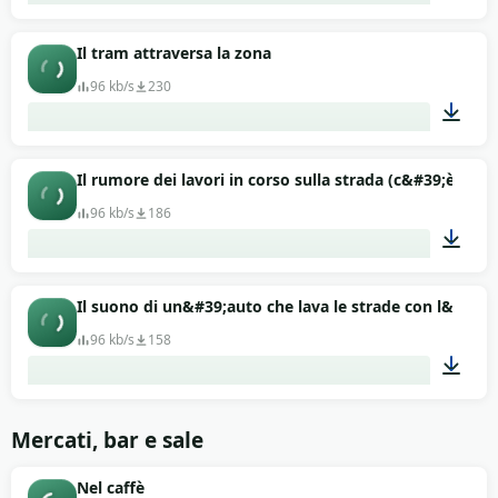
02:00
Il tram attraversa la zona
96 kb/s
230
00:12
Il rumore dei lavori in corso sulla strada (c&#39;è a
96 kb/s
186
01:11
Il suono di un&#39;auto che lava le strade con l&#39;ac
96 kb/s
158
00:20
Mercati, bar e sale
Nel caffè