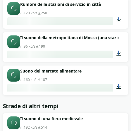
01:07
Rumore delle stazioni di servizio in città
120 kb/s
250
00:50
Il suono della metropolitana di Mosca (una stazione)
96 kb/s
190
03:54
Suono del mercato alimentare
160 kb/s
187
02:23
Strade di altri tempi
Il suono di una fiera medievale
192 kb/s
514