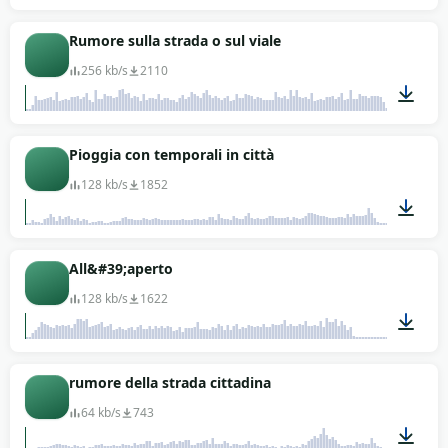
02:01
Rumore sulla strada o sul viale
256 kb/s
2110
01:07
Pioggia con temporali in città
128 kb/s
1852
01:03
All&#39;aperto
128 kb/s
1622
00:44
rumore della strada cittadina
64 kb/s
743