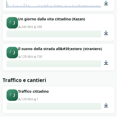
00:53
Un giorno dalla vita cittadina (Kazan)
246 kb/s
188
02:55
Il suono della strada all&#39;estero (straniero)
128 kb/s
158
01:13
Traffico e cantieri
Traffico cittadino
128 kb/s
1