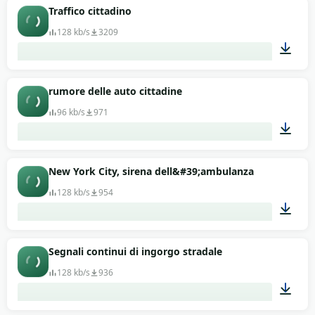
00:44
Traffico cittadino
128 kb/s
3209
01:06
rumore delle auto cittadine
96 kb/s
971
01:03
New York City, sirena dell&#39;ambulanza
128 kb/s
954
00:23
Segnali continui di ingorgo stradale
128 kb/s
936