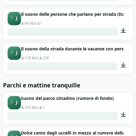
02:54
Il suono delle persone che parlano per strada (Italia)
96 kb/s
1
02:00
Il suono della strada durante le vacanze con persone c
128 kb/s
258
01:47
Parchi e mattine tranquille
Suono del parco cittadino (rumore di fondo)
320 kb/s
2
00:34
Dolce canto degli uccelli in mezzo al rumore della città