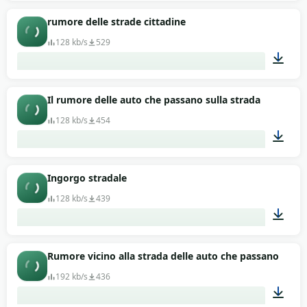
00:34
rumore delle strade cittadine
128 kb/s
529
01:06
Il rumore delle auto che passano sulla strada
128 kb/s
454
01:45
Ingorgo stradale
128 kb/s
439
00:24
Rumore vicino alla strada delle auto che passano
192 kb/s
436