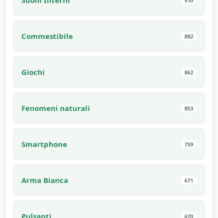
Suoni Interni
910
Commestibile
882
Giochi
862
Fenomeni naturali
853
Smartphone
759
Arma Bianca
671
Pulsanti
670