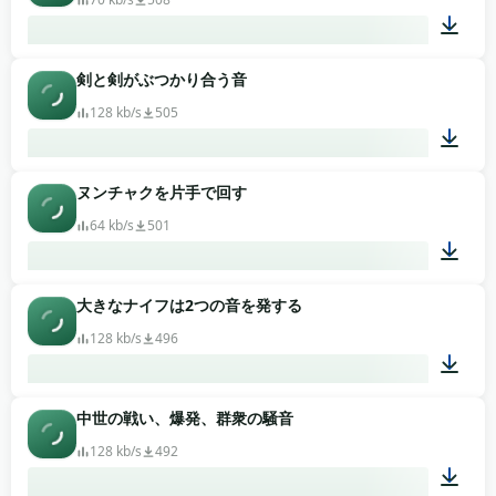
剣と剣がぶつかり合う音
00:01
128 kb/s
505
ヌンチャクを片手で回す
00:13
64 kb/s
501
大きなナイフは2つの音を発する
00:10
128 kb/s
496
中世の戦い、爆発、群衆の騒音
00:01
128 kb/s
492