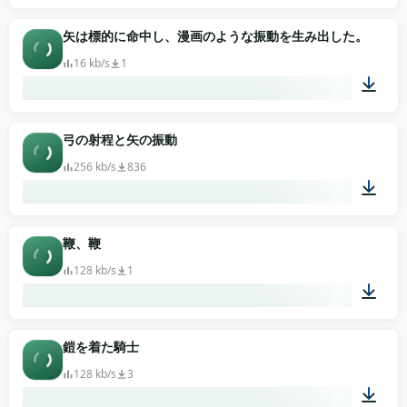
00:03
矢は標的に命中し、漫画のような振動を生み出した。
16 kb/s
1
00:02
弓の射程と矢の振動
256 kb/s
836
00:07
鞭、鞭
128 kb/s
1
00:11
鎧を着た騎士
128 kb/s
3