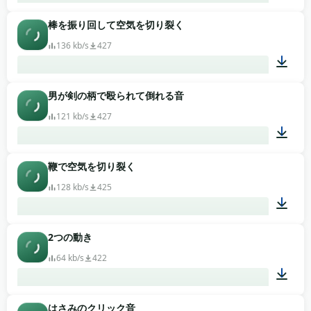
棒を振り回して空気を切り裂く
00:01
136 kb/s
427
男が剣の柄で殴られて倒れる音
00:01
121 kb/s
427
鞭で空気を切り裂く
00:02
128 kb/s
425
2つの動き
00:11
64 kb/s
422
はさみのクリック音