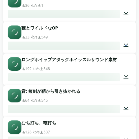
36 kb/s
1
鞭とワイルドなOP
00:06
33 kb/s
549
ロングホイップアタックホイッスルサウンド素材
00:02
192 kb/s
548
音: 短剣が鞘から引き抜かれる
00:01
64 kb/s
545
むち打ち、鞭打ち
00:02
128 kb/s
537