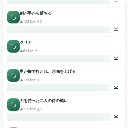
剣が手から落ちる
00:08
128 kb/s
2
クリア
00:09
64 kb/s
1
男が鞭で打たれ、悲鳴を上げる
00:01
128 kb/s
1
刀を持った二人の侍の戦い
00:05
129 kb/s
2