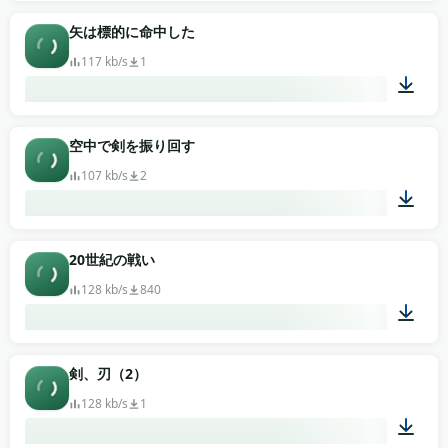
00:05
矢は標的に命中した
117 kb/s
1
00:01
空中で剣を振り回す
107 kb/s
2
00:05
20世紀の戦い
128 kb/s
840
01:01
剣、刃（2）
128 kb/s
1