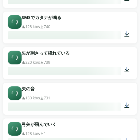
00:01
SMSでカタナが鳴る
128 kb/s
740
00:03
矢が刺さって揺れている
320 kb/s
739
00:07
矢の音
130 kb/s
731
00:02
弓矢が飛んでいく
128 kb/s
1