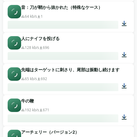
音：刀が鞘から抜かれた（特殊なケース）
00:05
64 kb/s
1
人にナイフを投げる
00:03
128 kb/s
696
先端はターゲットに刺さり、尾部は振動し続けます
00:01
65 kb/s
692
牛の鞭
00:02
192 kb/s
671
アーチェリー（バージョン2）
00:14