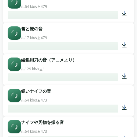
64 kb/s
479
笛と鞭の音
00:07
17 kb/s
479
編集用刀の音（アニメより）
00:01
129 kb/s
1
鋭いナイフの音
00:02
64 kb/s
473
ナイフや刃物を振る音
00:04
64 kb/s
473