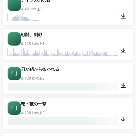
48 kb/s
2
00:02
戦闘、剣戟
128 kb/s
1
00:40
刀が鞘から抜かれる
128 kb/s
2
00:03
鞭：鞭の一撃
128 kb/s
3