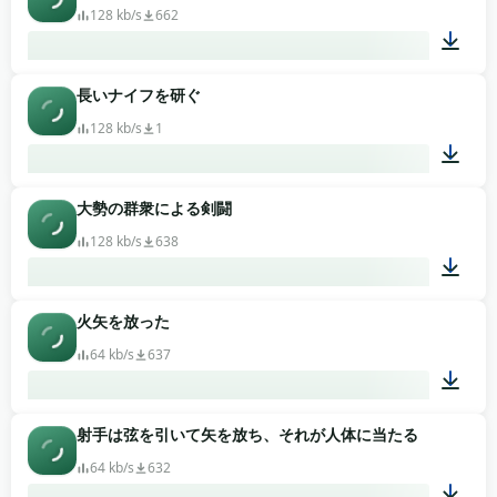
128 kb/s
662
長いナイフを研ぐ
00:09
128 kb/s
1
大勢の群衆による剣闘
00:37
128 kb/s
638
火矢を放った
02:04
64 kb/s
637
射手は弦を引いて矢を放ち、それが人体に当たる
00:03
64 kb/s
632