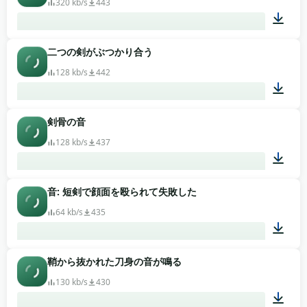
320 kb/s
443
二つの剣がぶつかり合う
00:54
128 kb/s
442
剣骨の音
00:20
128 kb/s
437
音: 短剣で顔面を殴られて失敗した
00:01
64 kb/s
435
鞘から抜かれた刀身の音が鳴る
00:01
130 kb/s
430