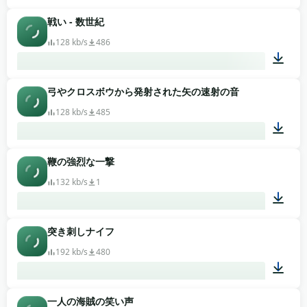
戦い - 数世紀
03:00
128 kb/s
486
弓やクロスボウから発射された矢の速射の音
01:25
128 kb/s
485
鞭の強烈な一撃
00:16
132 kb/s
1
突き刺しナイフ
00:01
192 kb/s
480
一人の海賊の笑い声
00:01