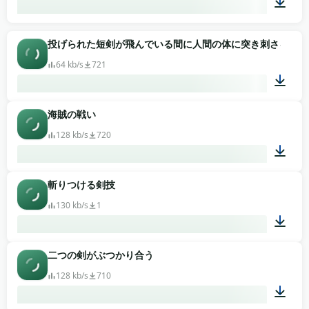
00:02
投げられた短剣が飛んでいる間に人間の体に突き刺さる音
64 kb/s
721
海賊の戦い
00:03
128 kb/s
720
斬りつける剣技
01:34
130 kb/s
1
二つの剣がぶつかり合う
00:01
128 kb/s
710