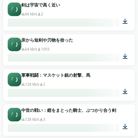
00:02
剣は宇宙で高く近い
66 kb/s
2
00:01
床から短剣や刃物を拾った
64 kb/s
1055
00:01
軍事戦闘：マスケット銃の射撃、馬
128 kb/s
2
00:36
中世の戦い：鎧をまとった騎士、ぶつかり合う剣
128 kb/s
3