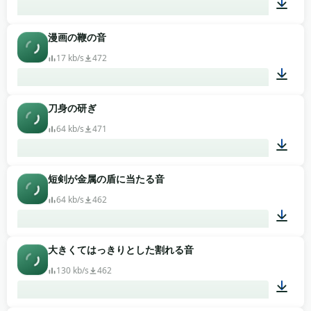
漫画の鞭の音
00:01
17 kb/s
472
刀身の研ぎ
00:01
64 kb/s
471
短剣が金属の盾に当たる音
00:01
64 kb/s
462
大きくてはっきりとした割れる音
00:02
130 kb/s
462