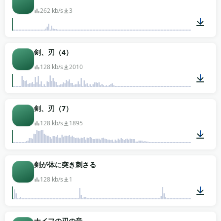
262 kb/s
3
00:01
剣、刃（4）
128 kb/s
2010
00:09
剣、刃（7）
128 kb/s
1895
00:04
剣が体に突き刺さる
128 kb/s
1
00:09
ナイフの刃の音