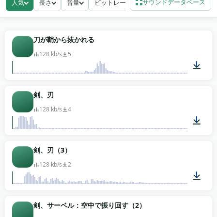
サウンドデータベース
人気
長さ
音量
ビットレート
この冷たい武器録音671点には、パリィとクリーンヒ
ットの剣の衝突、こもった体接触のドスンを伴うナイ
フの突き、抵抗する素材を切る長いマチェーテの切り
込み、鋭い超音速のスナップを伴う鞭の打撃、そして
刀が鞘から抜かれる
リリースから矢の飛翔までの弓の射撃が見つかる。殺
128 kb/s
5
陣師は振付カットに同期させ、ゲーム音響チームは攻
撃アニメーションに引っ掛け、アニメスタジオは戦闘
キーフレームの下に重ねる。無料MP3ダウンロード、
00:03
剣、刃
必要なものを取ればいい。すべて著作権フリーで使え
る。
128 kb/s
4
00:05
剣、刃（3）
128 kb/s
2
00:08
剣、サーベル：空中で振り回す（2）