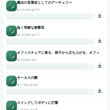
魔法の音素材としてのアーチェリー
00:01
192 kb/s
519
短く明瞭な衝撃音
00:01
130 kb/s
517
オフィスチェアに座る、椅子から立ち上がる、オフィスチェ
00:01
128 kb/s
4
サーカスの鞭
00:47
17 kb/s
509
スイングしてボディに打撃
00:02
70 kb/s
508