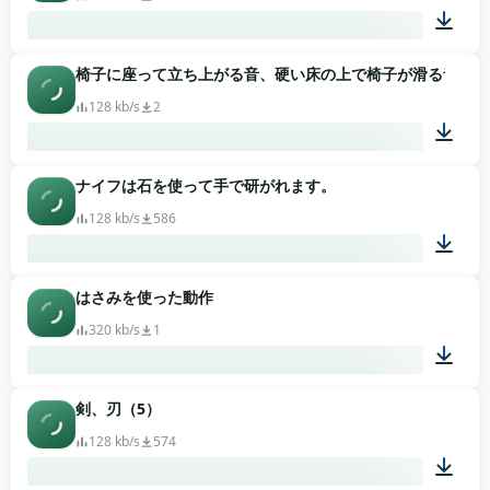
椅子に座って立ち上がる音、硬い床の上で椅子が滑る音、椅
00:05
128 kb/s
2
ナイフは石を使って手で研がれます。
00:41
128 kb/s
586
はさみを使った動作
00:26
320 kb/s
1
剣、刃（5）
00:06
128 kb/s
574