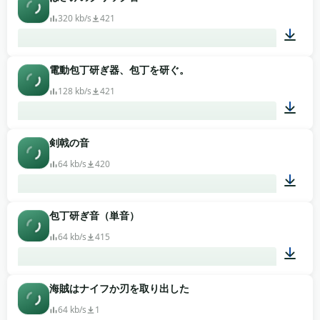
00:01
320 kb/s
421
電動包丁研ぎ器、包丁を研ぐ。
00:07
128 kb/s
421
剣戟の音
00:36
64 kb/s
420
包丁研ぎ音（単音）
00:26
64 kb/s
415
海賊はナイフか刃を取り出した
00:01
64 kb/s
1