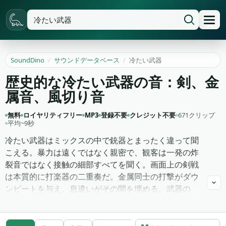
SoundDino
/
サウンドデータベース
/
冷たい武器
歴史的な冷たい武器の音：剣、金
属音、風切り音
無料
ロイヤリティフリー
MP3
登録不要
クレジット不要
671クリップ
平均~9秒
冷たい武器はミックスの中で銃器とまったく違って聞
こえる。暴力は遠くではなく親密で、観客は一発の炸
裂音ではなく接触の細部すべてを聞く。画面上の剣戦
は本質的に打楽器の二重奏だ。金属同士の打撃がダウ
ンビートを与え、息遣いがその間を埋める。武器の
foleyアーティストは、その打撃がどう感じるべきかを
数十年かけて調整してきた。