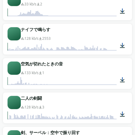
33 kb/s
2
00:01
ナイフで鳴らす
128 kb/s
2553
00:06
空気が切れたときの音
133 kb/s
1
00:01
二人の剣闘
128 kb/s
3
02:03
剣、サーベル：空中で振り回す