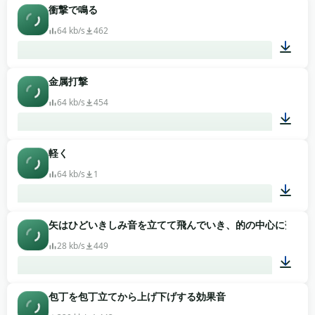
衝撃で鳴る
00:01
64 kb/s
462
金属打撃
00:02
64 kb/s
454
軽く
00:01
64 kb/s
1
矢はひどいきしみ音を立てて飛んでいき、的の中心に落ちた
00:01
28 kb/s
449
包丁を包丁立てから上げ下げする効果音
00:01