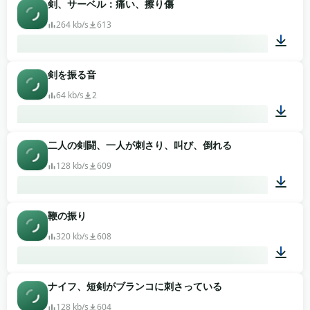
剣、サーベル：痛い、擦り傷
00:04
264 kb/s
613
剣を振る音
00:01
64 kb/s
2
二人の剣闘、一人が刺さり、叫び、倒れる
00:01
128 kb/s
609
鞭の振り
00:08
320 kb/s
608
ナイフ、短剣がブランコに刺さっている
00:01
128 kb/s
604