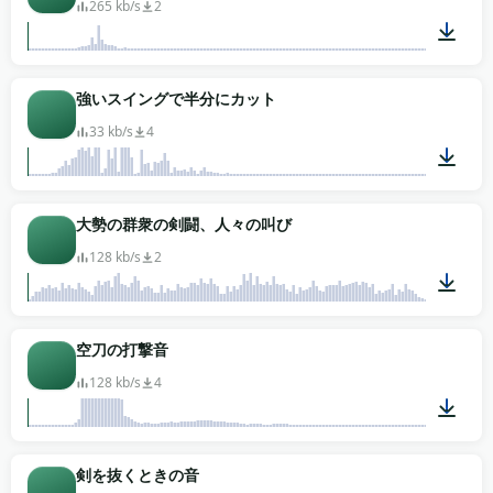
265 kb/s
2
00:01
強いスイングで半分にカット
33 kb/s
4
00:01
大勢の群衆の剣闘、人々の叫び
128 kb/s
2
00:58
空刀の打撃音
128 kb/s
4
00:02
剣を抜くときの音