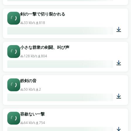
01:04
剣の一撃で切り裂かれる
33 kb/s
818
00:02
小さな群衆の剣闘、叫び声
128 kb/s
804
00:19
鉄剣の音
50 kb/s
2
00:01
容赦ない一撃
64 kb/s
754