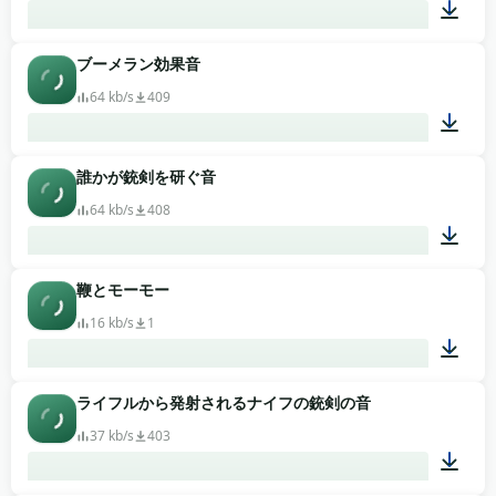
ブーメラン効果音
00:04
64 kb/s
409
誰かが銃剣を研ぐ音
00:06
64 kb/s
408
鞭とモーモー
00:01
16 kb/s
1
ライフルから発射されるナイフの銃剣の音
00:02
37 kb/s
403