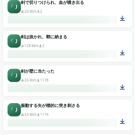
00:02
剣で切りつけられ、血が噴き出る
33 kb/s
2
00:01
剣は抜かれ、鞘に納まる
128 kb/s
2
00:05
剣が壁に当たった
33 kb/s
1178
00:01
振動する矢が標的に突き刺さる
33 kb/s
1174