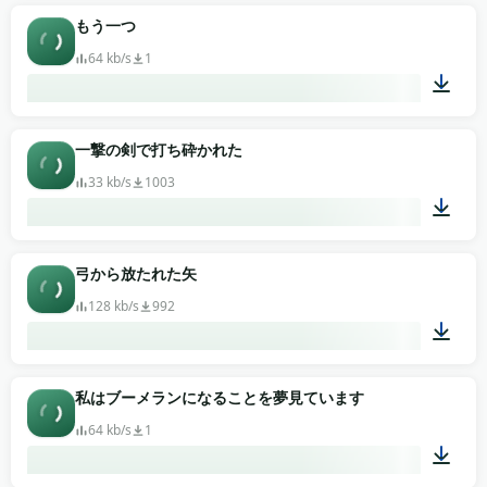
00:33
もう一つ
64 kb/s
1
00:04
一撃の剣で打ち砕かれた
33 kb/s
1003
00:02
弓から放たれた矢
128 kb/s
992
00:01
私はブーメランになることを夢見ています
64 kb/s
1