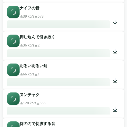
ナイフの音
00:05
39 kb/s
573
押し込んで引き抜く
00:01
36 kb/s
2
明るい明るい剣
00:06
66 kb/s
1
ヌンチャク
00:01
128 kb/s
555
侍の刀で切腹する音
00:12