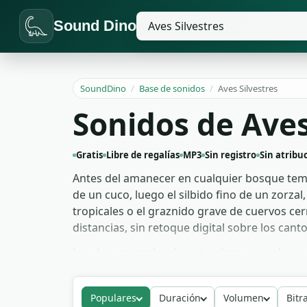
Sound Dino
SoundDino
/
Base de sonidos
/
Aves Silvestres
Sonidos de Aves
Gratis
Libre de regalías
MP3
Sin registro
Sin atribu
Antes del amanecer en cualquier bosque templ
de un cuco, luego el silbido fino de un zorza
tropicales o el graznido grave de cuervos c
distancias, sin retoque digital sobre los canto
Los documentales de naturaleza usan el aman
establecen geografía y hora del día sin nece
como pista de relajación de fondo. Los vide
Populares
Duración
Volumen
Bitr
bosque. Puedes descargar el conjunto entero 