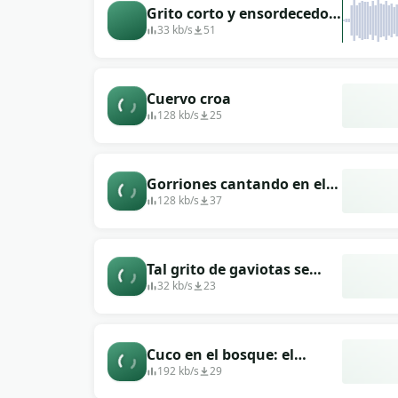
Grito corto y ensordecedor
de un águila.
33 kb/s
51
Cuervo croa
128 kb/s
25
Gorriones cantando en el
campo
128 kb/s
37
Tal grito de gaviotas se
puede escuchar en la orilla.
32 kb/s
23
Cuco en el bosque: el
murmullo del agua al
192 kb/s
29
fondo