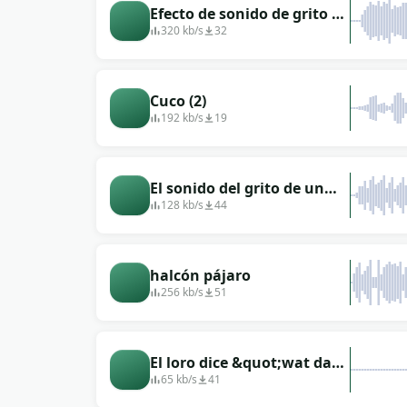
Efecto de sonido de grito de
cuervo 3
320 kb/s
32
Cuco (2)
192 kb/s
19
El sonido del grito de un
halcón.
128 kb/s
44
halcón pájaro
256 kb/s
51
El loro dice &quot;wat da
fuq&quot;
65 kb/s
41