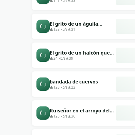
cantando
141 kb/s
33
El grito de un águila
volando
128 kb/s
31
El grito de un halcón que
sobrevuela a su presa.
24 kb/s
39
bandada de cuervos
128 kb/s
22
Ruiseñor en el arroyo del
bosque
128 kb/s
36