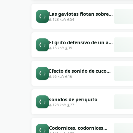
Las gaviotas flotan sobre
las olas.
128 kb/s
54
El grito defensivo de un ave
de rapiña.
16 kb/s
39
Efecto de sonido de cuco
fresco y único.
96 kb/s
16
sonidos de periquito
128 kb/s
27
Codornices, codornices