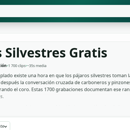
 Silvestres Gratis
ción
1 700 clips
~35s media
ado existe una hora en que los pájaros silvestres toman la
l, después la conversación cruzada de carboneros y pinzones,
errando el coro. Estas 1700 grabaciones documentan ese r
s.
ecer completo como ambient bajo narración, donde los pája
sidad de texto. Para un canal de meditación o yoga, los ca
ojuegos de mundo abierto aprovechan los pájaros carpinter
ate
gratis, libre de derechos, sin marca de agua para cine, víd