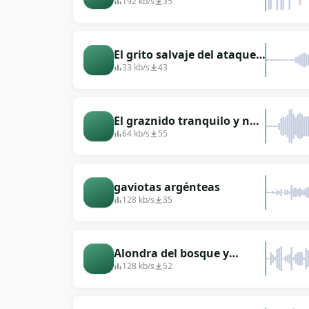
codorniz para cazar.
192 kb/s
35
El grito salvaje del ataque
de un ave rapaz.
33 kb/s
43
El graznido tranquilo y no
nervioso de un cuervo.
64 kb/s
55
gaviotas argénteas
128 kb/s
35
Alondra del bosque y
petirrojo europeo
128 kb/s
52