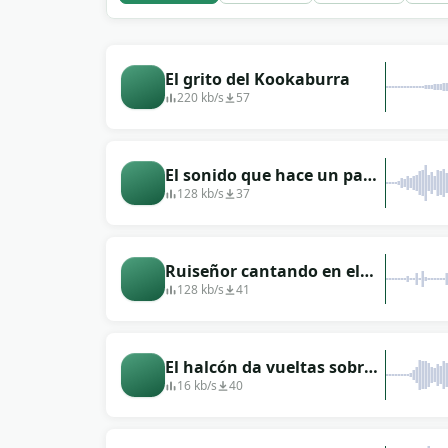
El grito del Kookaburra
220 kb/s
57
El sonido que hace un pavo
real solitario en la
128 kb/s
37
naturaleza
Ruiseñor cantando en el
bosque.
128 kb/s
41
El halcón da vueltas sobre
la presa y grita
16 kb/s
40
siniestramente.