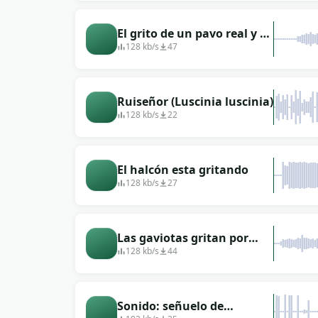
El grito de un pavo real y el
canto de varios pájaros
128 kb/s
47
pequeños.
Ruiseñor (Luscinia luscinia)
128 kb/s
22
El halcón esta gritando
128 kb/s
27
Las gaviotas gritan por
encima del sonido del mar.
128 kb/s
44
Sonido: señuelo de