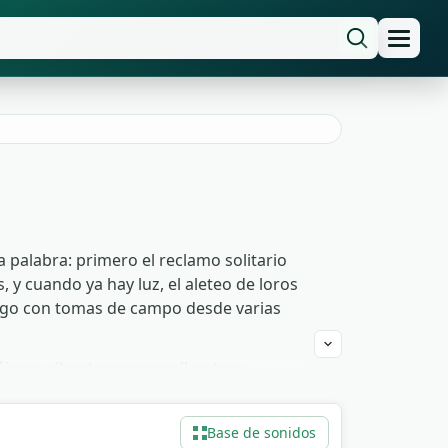
 palabra: primero el reclamo solitario
 y cuando ya hay luz, el aleteo de loros
ango con tomas de campo desde varias
ros silvestres y aves silvestres
ntos sostenidos al amanecer funcionan
os y trinos cortos como cue de bioma de
Base de sonidos
eo y monetización.