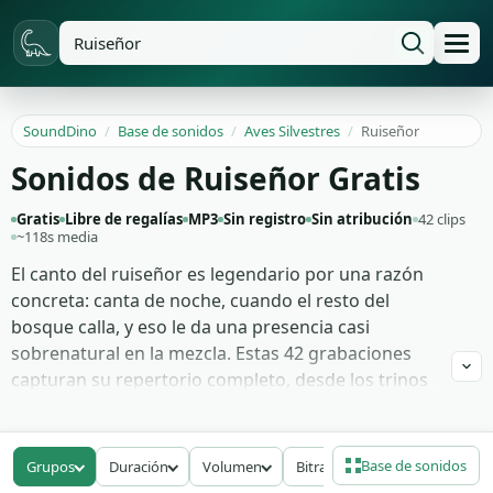
SoundDino
/
Base de sonidos
/
Aves Silvestres
/
Ruiseñor
Sonidos de Ruiseñor Gratis
Gratis
Libre de regalías
MP3
Sin registro
Sin atribución
42 clips
~118s media
El canto del ruiseñor es legendario por una razón
concreta: canta de noche, cuando el resto del
bosque calla, y eso le da una presencia casi
sobrenatural en la mezcla. Estas 42 grabaciones
capturan su repertorio completo, desde los trinos
melódicos largos con cadencia operística hasta las
frases cortas de respuesta y los silbidos altos que
rompen el silencio nocturno.
Base de sonidos
Grupos
Duración
Volumen
Bitrate