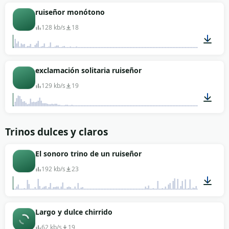
00:03
ruiseñor monótono
128 kb/s
18
00:05
exclamación solitaria ruiseñor
129 kb/s
19
00:03
Trinos dulces y claros
El sonoro trino de un ruiseñor
192 kb/s
23
00:06
Largo y dulce chirrido
62 kb/s
19