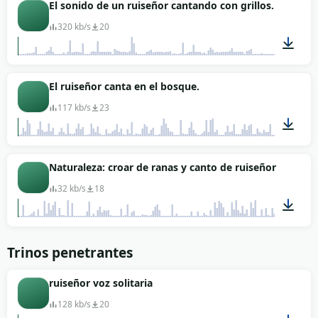
06:11
El sonido de un ruiseñor cantando con grillos.
320 kb/s
20
01:19
El ruiseñor canta en el bosque.
117 kb/s
23
01:59
Naturaleza: croar de ranas y canto de ruiseñor
32 kb/s
18
01:14
Trinos penetrantes
ruiseñor voz solitaria
128 kb/s
20