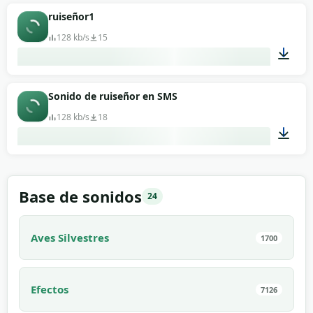
ruiseñor1
128 kb/s
15
00:03
Sonido de ruiseñor en SMS
128 kb/s
18
00:19
Base de sonidos
24
Aves Silvestres
1700
Efectos
7126