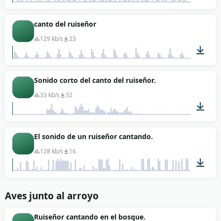
02:04
canto del ruiseñor
129 kb/s
23
00:03
Sonido corto del canto del ruiseñor.
33 kb/s
32
00:02
El sonido de un ruiseñor cantando.
128 kb/s
16
00:15
Aves junto al arroyo
Ruiseñor cantando en el bosque.