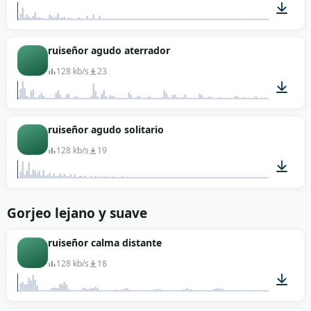
00:06
ruiseñor agudo aterrador
128 kb/s
23
00:04
ruiseñor agudo solitario
128 kb/s
19
00:06
Gorjeo lejano y suave
ruiseñor calma distante
128 kb/s
18