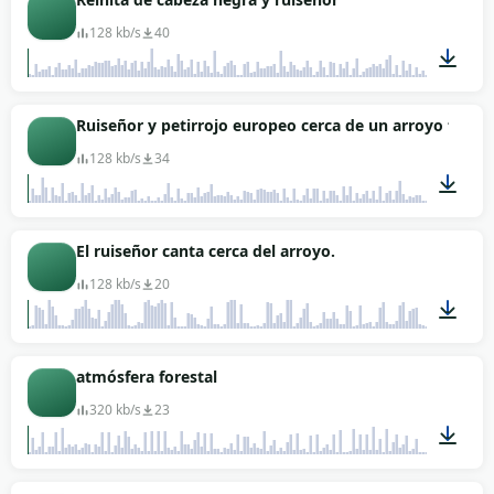
128 kb/s
40
05:09
Ruiseñor y petirrojo europeo cerca de un arroyo forest
128 kb/s
34
08:36
El ruiseñor canta cerca del arroyo.
128 kb/s
20
01:25
atmósfera forestal
320 kb/s
23