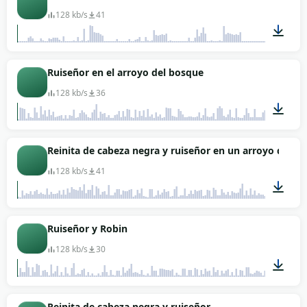
128 kb/s
41
00:33
Ruiseñor en el arroyo del bosque
128 kb/s
36
15:42
Reinita de cabeza negra y ruiseñor en un arroyo del b
128 kb/s
41
05:13
Ruiseñor y Robin
128 kb/s
30
08:36
Reinita de cabeza negra y ruiseñor