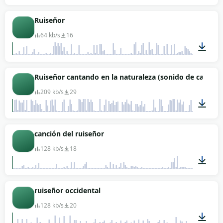
00:14
Ruiseñor
64 kb/s
16
00:16
Ruiseñor cantando en la naturaleza (sonido de calidad)
209 kb/s
29
02:39
canción del ruiseñor
128 kb/s
18
00:29
ruiseñor occidental
128 kb/s
20