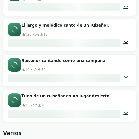
00:09
El largo y melódico canto de un ruiseñor.
128 kb/s
17
00:09
Ruiseñor cantando como una campana
16 kb/s
32
00:04
Trino de un ruiseñor en un lugar desierto
16 kb/s
20
00:04
Varios