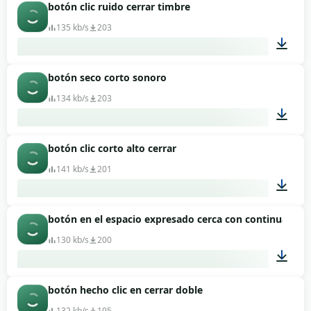
botón clic ruido cerrar timbre
00:01
135 kb/s
203
botón seco corto sonoro
00:01
134 kb/s
203
botón clic corto alto cerrar
00:01
141 kb/s
201
botón en el espacio expresado cerca con continuación
00:01
130 kb/s
200
botón hecho clic en cerrar doble
00:01
132 kb/s
195