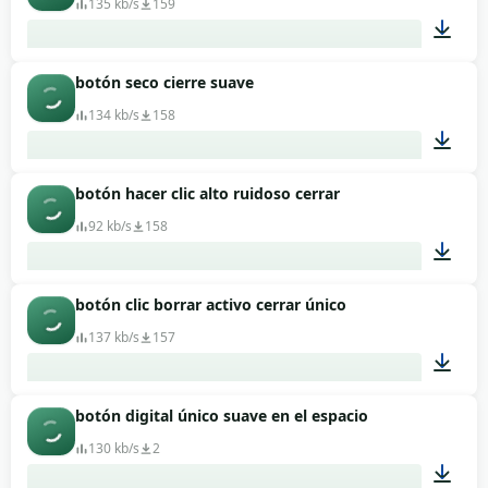
135 kb/s
159
botón seco cierre suave
00:01
134 kb/s
158
botón hacer clic alto ruidoso cerrar
00:01
92 kb/s
158
botón clic borrar activo cerrar único
00:01
137 kb/s
157
botón digital único suave en el espacio
00:01
130 kb/s
2