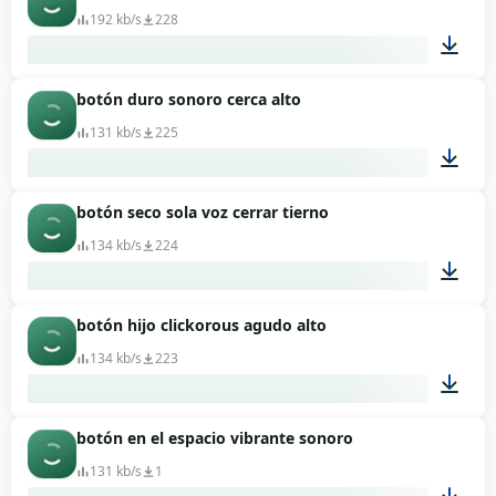
192 kb/s
228
botón duro sonoro cerca alto
00:28
131 kb/s
225
botón seco sola voz cerrar tierno
00:01
134 kb/s
224
botón hijo clickorous agudo alto
00:01
134 kb/s
223
botón en el espacio vibrante sonoro
00:01
131 kb/s
1