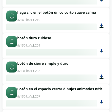
haga clic en el botón único corto suave calma
00:01
149 kb/s
210
botón duro ruidoso
00:01
130 kb/s
209
botón de cierre simple y duro
00:01
131 kb/s
208
Botón en el espacio cerrar dibujos animados nítidos
00:01
130 kb/s
207