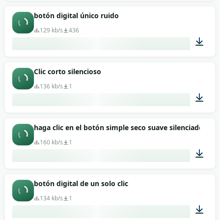
00:01
botón digital único ruido
129 kb/s
436
00:01
Clic corto silencioso
136 kb/s
1
00:01
haga clic en el botón simple seco suave silenciado
160 kb/s
1
00:01
botón digital de un solo clic
134 kb/s
1