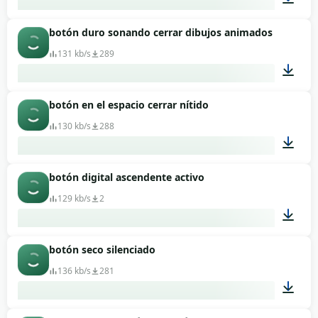
botón duro sonando cerrar dibujos animados
00:02
131 kb/s
289
botón en el espacio cerrar nítido
00:01
130 kb/s
288
botón digital ascendente activo
00:01
129 kb/s
2
botón seco silenciado
00:02
136 kb/s
281