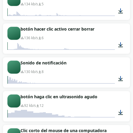
134 kb/s
5
00:01
botón hacer clic activo cerrar borrar
136 kb/s
6
00:01
Sonido de notificación
130 kb/s
8
00:01
botón haga clic en ultrasonido agudo
92 kb/s
12
00:01
Clic corto del mouse de una computadora