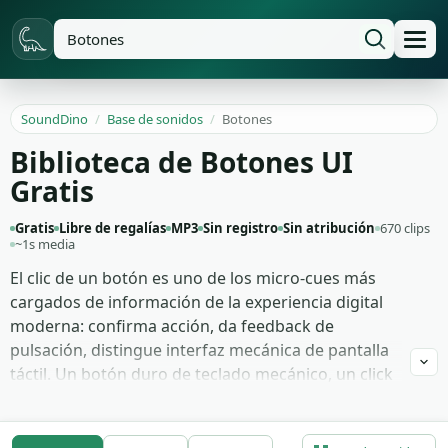
SoundDino
/
Base de sonidos
/
Botones
Biblioteca de Botones UI
Gratis
Gratis
Libre de regalías
MP3
Sin registro
Sin atribución
670 clips
~1s media
El clic de un botón es uno de los micro-cues más
cargados de información de la experiencia digital
moderna: confirma acción, da feedback de
pulsación, distingue interfaz mecánica de pantalla
táctil. Un botón duro de teclado mecánico, un click
suave de ratón gaming, el chasquido seco de un
mando antiguo, el toque digital de UI moderno —
todos comunican algo distinto. Estos 670 efectos