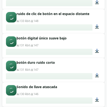
ruido de clic de botón en el espacio distante
00:01
133 kb/s
148
botón digital único suave bajo
00:01
131 kb/s
147
botón duro ruido corto
00:01
131 kb/s
147
Sonido de llave atascada
00:01
130 kb/s
146