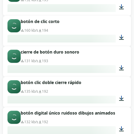
botón de clic corto
00:01
160 kb/s
194
cierre de botón duro sonoro
00:01
131 kb/s
193
botón clic doble cierre rápido
00:01
135 kb/s
192
botón digital único ruidoso dibujos animados
00:01
132 kb/s
192