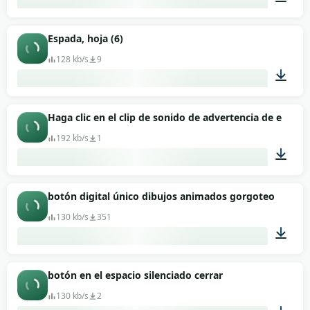
00:01
Espada, hoja (6)
128 kb/s
9
00:05
Haga clic en el clip de sonido de advertencia de error.
192 kb/s
1
00:01
botón digital único dibujos animados gorgoteo
130 kb/s
351
00:01
botón en el espacio silenciado cerrar
130 kb/s
2