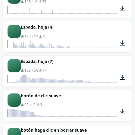
128 kb/s
37
00:01
Espada, hoja (4)
128 kb/s
10
00:09
Espada, hoja (7)
128 kb/s
17
00:04
botón de clic suave
92 kb/s
3
00:01
botón haga clic en borrar suave