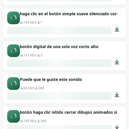
00:01
haga clic en el botón simple suave silenciado corto
149 kb/s
1
00:01
botón digital de una sola voz corto alto
131 kb/s
3
00:01
Puede que le guste este sonido
64 kb/s
366
00:01
botón haga clic nítido cerrar dibujos animados silenci
149 kb/s
366