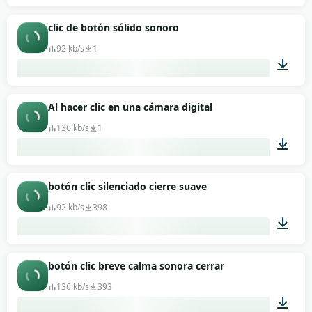
00:01
clic de botón sólido sonoro
92 kb/s
1
00:01
Al hacer clic en una cámara digital
136 kb/s
1
00:01
botón clic silenciado cierre suave
92 kb/s
398
00:01
botón clic breve calma sonora cerrar
136 kb/s
393