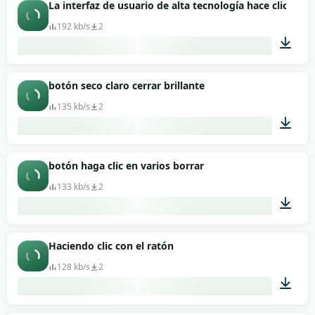
00:05
La interfaz de usuario de alta tecnología hace clic en 
192 kb/s
2
00:16
botón seco claro cerrar brillante
135 kb/s
2
00:01
botón haga clic en varios borrar
133 kb/s
2
00:01
Haciendo clic con el ratón
128 kb/s
2