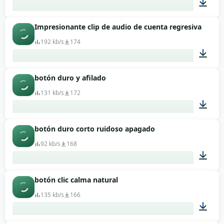
Impresionante clip de audio de cuenta regresiva
00:14
192 kb/s
174
botón duro y afilado
00:03
131 kb/s
172
botón duro corto ruidoso apagado
00:01
92 kb/s
168
botón clic calma natural
00:01
135 kb/s
166