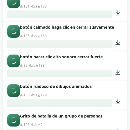
131 kb/s
183
botón calmado haga clic en cerrar suavemente
00:01
135 kb/s
183
botón hacer clic alto sonoro cerrar fuerte
00:01
82 kb/s
183
botón ruidoso de dibujos animados
00:01
130 kb/s
179
Grito de batalla de un grupo de personas.
00:01
123 kb/s
2