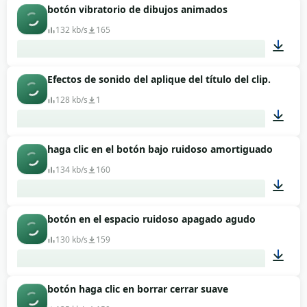
botón vibratorio de dibujos animados
00:01
132 kb/s
165
Efectos de sonido del aplique del título del clip.
00:01
128 kb/s
1
haga clic en el botón bajo ruidoso amortiguado
00:02
134 kb/s
160
botón en el espacio ruidoso apagado agudo
00:01
130 kb/s
159
botón haga clic en borrar cerrar suave
00:01