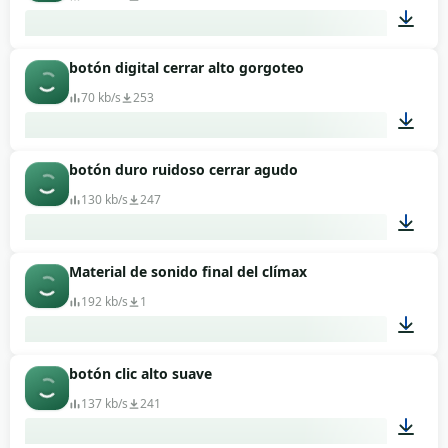
botón digital cerrar alto gorgoteo
00:01
70 kb/s
253
botón duro ruidoso cerrar agudo
00:01
130 kb/s
247
Material de sonido final del clímax
00:01
192 kb/s
1
botón clic alto suave
00:12
137 kb/s
241