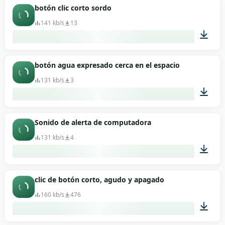
00:27
botón clic corto sordo
141 kb/s
13
00:01
botón agua expresado cerca en el espacio
131 kb/s
3
00:01
Sonido de alerta de computadora
131 kb/s
4
00:01
clic de botón corto, agudo y apagado
160 kb/s
476