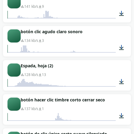
141 kb/s
9
00:01
botón clic agudo claro sonoro
134 kb/s
3
00:01
Espada, hoja (2)
128 kb/s
13
00:03
botón hacer clic timbre corto cerrar seco
137 kb/s
1
00:01
botón de clic único corto suave silenciado