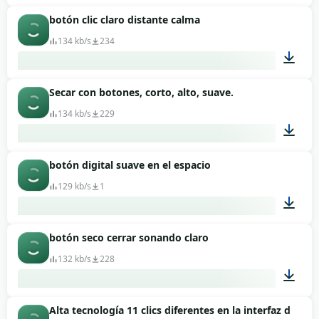
botón clic claro distante calma
00:01
134 kb/s
234
Secar con botones, corto, alto, suave.
00:01
134 kb/s
229
botón digital suave en el espacio
00:01
129 kb/s
1
botón seco cerrar sonando claro
00:02
132 kb/s
228
Alta tecnología 11 clics diferentes en la interfaz de usu
00:01