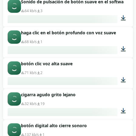
Sonido de pulsación de botón suave en el software
00:01
64 kb/s
3
haga clic en el botón profundo con voz suave
00:02
68 kb/s
1
botón clic voz alta suave
00:01
71 kb/s
2
cigarra agudo grito lejano
00:01
32 kb/s
19
botón digital alto cierre sonoro
00:06
137 kb/s
1