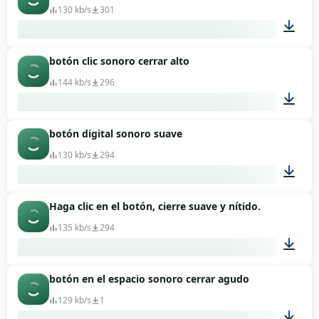
130 kb/s
301
botón clic sonoro cerrar alto
00:01
144 kb/s
296
botón digital sonoro suave
00:01
130 kb/s
294
Haga clic en el botón, cierre suave y nítido.
00:01
135 kb/s
294
botón en el espacio sonoro cerrar agudo
00:01
129 kb/s
1