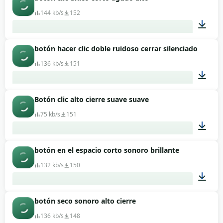
00:01
144 kb/s
152
botón hacer clic doble ruidoso cerrar silenciado
00:01
136 kb/s
151
Botón clic alto cierre suave suave
00:01
75 kb/s
151
botón en el espacio corto sonoro brillante
00:01
132 kb/s
150
botón seco sonoro alto cierre
00:01
136 kb/s
148