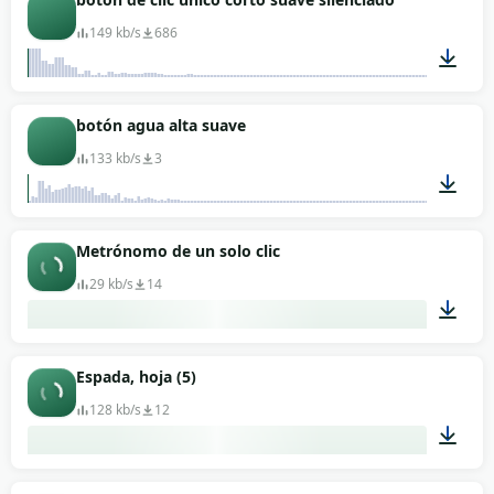
149 kb/s
686
00:01
botón agua alta suave
133 kb/s
3
00:01
Metrónomo de un solo clic
29 kb/s
14
00:01
Espada, hoja (5)
128 kb/s
12