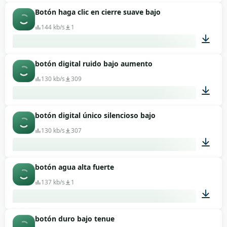
Botón haga clic en cierre suave bajo
00:01
144 kb/s
1
botón digital ruido bajo aumento
00:01
130 kb/s
309
botón digital único silencioso bajo
00:01
130 kb/s
307
botón agua alta fuerte
00:01
137 kb/s
1
botón duro bajo tenue
00:01