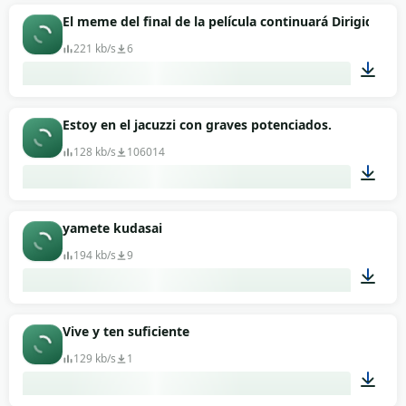
00:11
El meme del final de la película continuará Dirigido po
221 kb/s
6
00:11
Estoy en el jacuzzi con graves potenciados.
128 kb/s
106014
00:20
yamete kudasai
194 kb/s
9
00:02
Vive y ten suficiente
129 kb/s
1