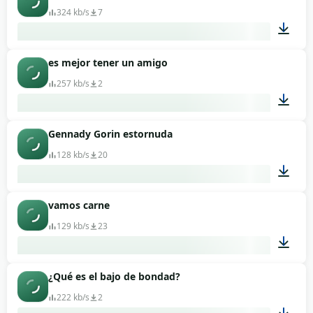
324 kb/s
7
es mejor tener un amigo
00:02
257 kb/s
2
Gennady Gorin estornuda
00:07
128 kb/s
20
vamos carne
00:14
129 kb/s
23
¿Qué es el bajo de bondad?
00:03
222 kb/s
2