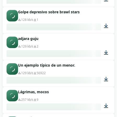
Golpe depresivo sobre brawl stars
00:05
128 kb/s
1
adjara guju
00:13
129 kb/s
2
Un ejemplo típico de un menor.
00:02
129 kb/s
56922
Lágrimas, mocos
00:03
257 kb/s
9