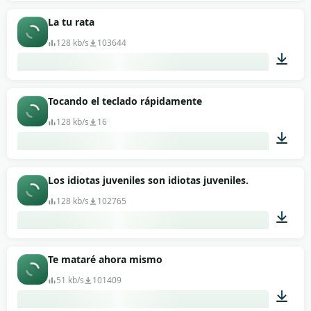
00:02
La tu rata
128 kb/s
103644
00:03
Tocando el teclado rápidamente
128 kb/s
16
00:20
Los idiotas juveniles son idiotas juveniles.
128 kb/s
102765
00:05
Te mataré ahora mismo
51 kb/s
101409