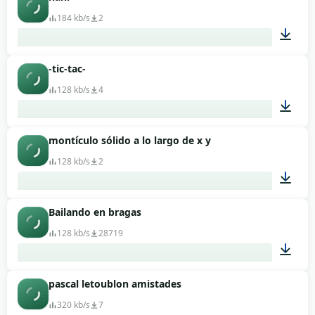
00:12
184 kb/s
2
-tic-tac-
00:05
128 kb/s
4
montículo sólido a lo largo de x y
00:04
128 kb/s
2
Bailando en bragas
00:20
128 kb/s
28719
pascal letoublon amistades
00:10
320 kb/s
7