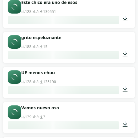
00:07
Este chico era uno de esos
128 kb/s
139551
00:14
grito espeluznante
188 kb/s
15
00:11
UE menos ehuu
128 kb/s
135190
00:04
Vamos nuevo oso
129 kb/s
3