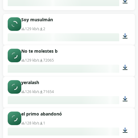
00:20
Soy musulmán
129 kb/s
2
No te molestes b
00:02
129 kb/s
72065
yeralash
00:02
126 kb/s
71654
el primo abandonó
00:03
128 kb/s
1