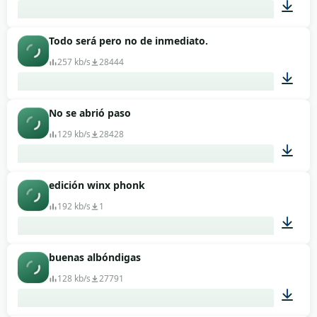
Todo será pero no de inmediato.
00:33
257 kb/s
28444
No se abrió paso
00:11
129 kb/s
28428
edición winx phonk
00:02
192 kb/s
1
buenas albóndigas
00:12
128 kb/s
27791