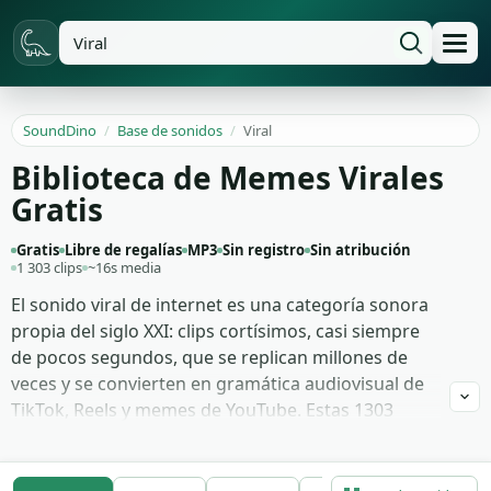
SoundDino
/
Base de sonidos
/
Viral
Biblioteca de Memes Virales
Gratis
Gratis
Libre de regalías
MP3
Sin registro
Sin atribución
1 303 clips
~16s media
El sonido viral de internet es una categoría sonora
propia del siglo XXI: clips cortísimos, casi siempre
de pocos segundos, que se replican millones de
veces y se convierten en gramática audiovisual de
TikTok, Reels y memes de YouTube. Estas 1303
pistas reúnen el catálogo de referencia: el bruh
sound effect, vine booms, sad violin, oof de Roblox,
fragmentos cómicos de Gachi, samples de Naruto,