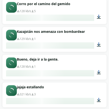
00:02
Corro por el camino del gemido
128 kb/s
5
00:08
Kazajstán nos amenaza con bombardear
129 kb/s
1
00:02
Bueno, deja ir a la gente.
128 kb/s
1
00:06
jajaja estallando
321 kb/s
3