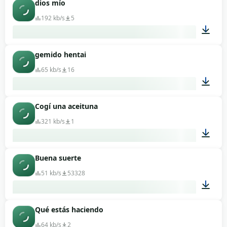
dios mío
00:12
192 kb/s
5
gemido hentai
00:04
65 kb/s
16
Cogí una aceituna
00:01
321 kb/s
1
Buena suerte
00:07
51 kb/s
53328
Qué estás haciendo
00:02
64 kb/s
2