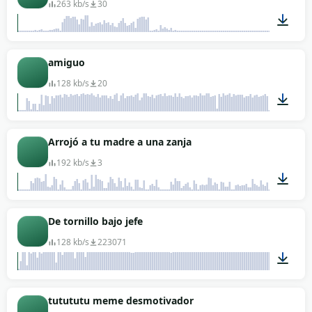
263 kb/s
30
00:01
amiguo
128 kb/s
20
00:07
Arrojó a tu madre a una zanja
192 kb/s
3
00:10
De tornillo bajo jefe
128 kb/s
223071
00:11
tutututu meme desmotivador