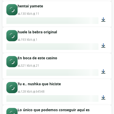
hentai yamete
00:07
130 kb/s
11
huele la bebra original
00:02
193 kb/s
1
En boca de este casino
00:07
321 kb/s
21
Tu e.. nushka que hiciste
00:05
128 kb/s
64548
Lo único que podemos conseguir aquí es
00:07