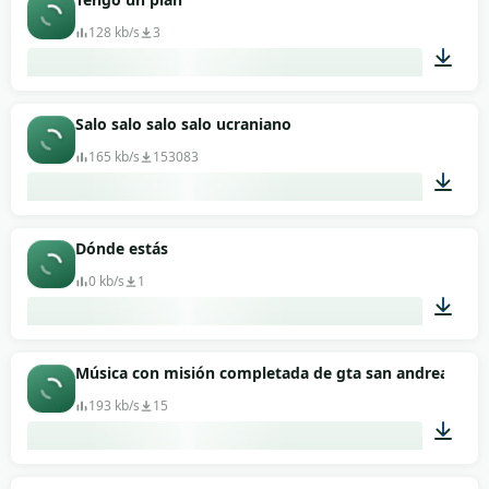
128 kb/s
3
00:05
Salo salo salo salo ucraniano
165 kb/s
153083
00:13
Dónde estás
0 kb/s
1
00:10
Música con misión completada de gta san andreas.
193 kb/s
15