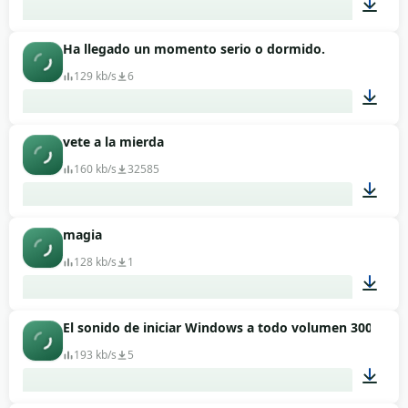
Ha llegado un momento serio o dormido.
00:02
129 kb/s
6
vete a la mierda
00:03
160 kb/s
32585
magia
00:01
128 kb/s
1
El sonido de iniciar Windows a todo volumen 300% (cu
00:14
193 kb/s
5