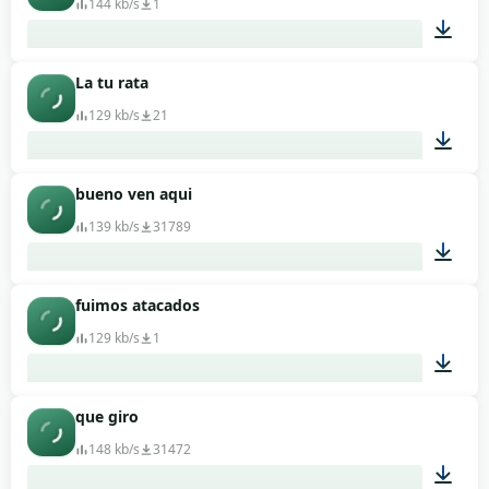
144 kb/s
1
La tu rata
00:04
129 kb/s
21
bueno ven aqui
00:02
139 kb/s
31789
fuimos atacados
00:26
129 kb/s
1
que giro
00:01
148 kb/s
31472