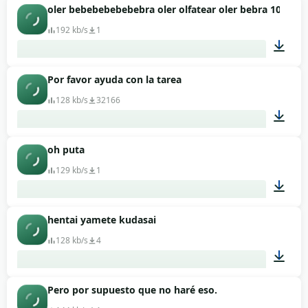
oler bebebebebebebra oler olfatear oler bebra 10 min
00:05
192 kb/s
1
Por favor ayuda con la tarea
10:02
128 kb/s
32166
oh puta
00:15
129 kb/s
1
hentai yamete kudasai
00:02
128 kb/s
4
Pero por supuesto que no haré eso.
00:15