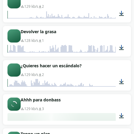
129 kb/s
2
00:01
Devolver la grasa
128 kb/s
1
00:07
¿Quieres hacer un escándalo?
129 kb/s
2
00:02
Ahhh para donbass
129 kb/s
3
00:03
Tengo un plan