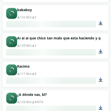
00:03
bababoy
132 kb/s
5
00:01
Ai ai ai que chico tan malo que esta haciendo y quien 
128 kb/s
2
00:11
Racimo
117 kb/s
8
00:01
¿A dónde vas, bl?
128 kb/s
94576