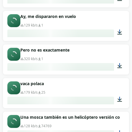
00:10
Ay, me dispararon en vuelo
129 kb/s
1
00:03
Pero no es exactamente
320 kb/s
1
00:06
vaca polaca
179 kb/s
25
00:18
Una mosca también es un helicóptero versión completa
128 kb/s
74769