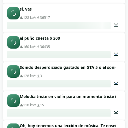
si, vas
00:15
128 kb/s
36517
el puño cuesta $ 300
00:05
160 kb/s
36435
Sonido desperdiciado gastado en GTA 5 o el sonido de
00:03
128 kb/s
3
Melodía triste en violín para un momento triste (usad
00:08
118 kb/s
15
Oh, hoy tenemos una lección de música. Te enseñaré a
00:05