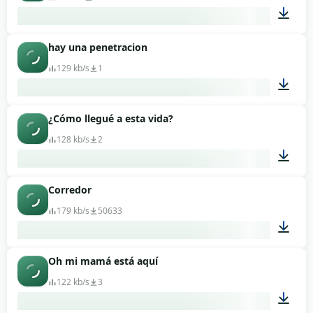
hay una penetracion
00:01
129 kb/s
1
¿Cómo llegué a esta vida?
00:01
128 kb/s
2
Corredor
00:10
179 kb/s
50633
Oh mi mamá está aquí
00:25
122 kb/s
3