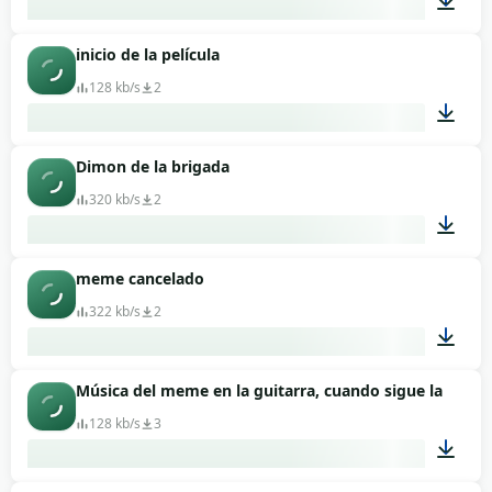
inicio de la película
00:25
128 kb/s
2
Dimon de la brigada
00:19
320 kb/s
2
meme cancelado
00:20
322 kb/s
2
Música del meme en la guitarra, cuando sigue la contin
00:05
128 kb/s
3