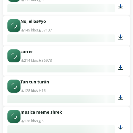
No, ellos#yo
00:07
149 kb/s
37137
correr
00:01
214 kb/s
36973
Tun tun turún
00:08
128 kb/s
16
musica meme shrek
00:09
128 kb/s
5