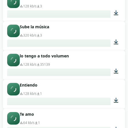
128 kb/s
3
Sube la música
00:12
320 kb/s
3
lo tengo a todo volumen
00:33
128 kb/s
35139
Entiendo
00:13
128 kb/s
1
Te amo
00:04
64 kb/s
1