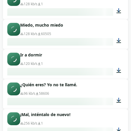
128 kb/s
1
Miedo, mucho miedo
00:07
128 kb/s
60505
Ir a dormir
00:06
120 kb/s
1
¿Quién eres? Yo no te llamé.
00:05
96 kb/s
58606
¡Mal, inténtalo de nuevo!
00:03
256 kb/s
1