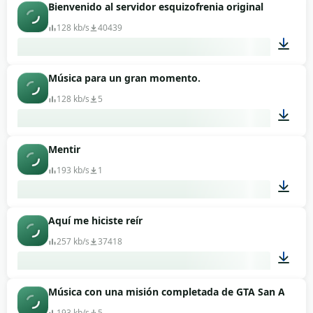
Bienvenido al servidor esquizofrenia original
00:08
128 kb/s
40439
Música para un gran momento.
00:15
128 kb/s
5
Mentir
00:15
193 kb/s
1
Aquí me hiciste reír
00:06
257 kb/s
37418
Música con una misión completada de GTA San Andrea
00:09
193 kb/s
5