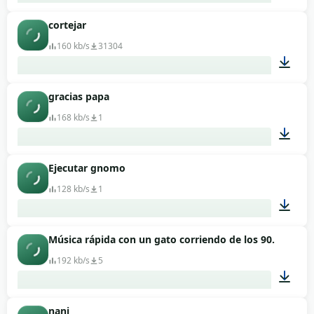
cortejar
00:02
160 kb/s
31304
gracias papa
00:01
168 kb/s
1
Ejecutar gnomo
00:02
128 kb/s
1
Música rápida con un gato corriendo de los 90.
00:13
192 kb/s
5
nani