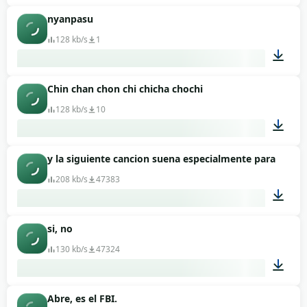
nyanpasu
00:20
128 kb/s
1
Chin chan chon chi chicha chochi
00:17
128 kb/s
10
y la siguiente cancion suena especialmente para los ch
00:20
208 kb/s
47383
si, no
00:20
130 kb/s
47324
Abre, es el FBI.
00:03