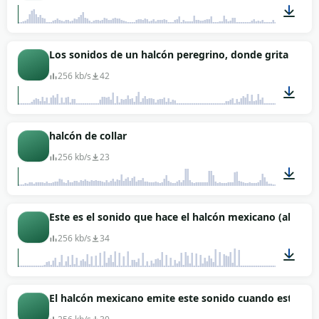
02:56
Los sonidos de un halcón peregrino, donde grita (un av
256 kb/s
42
00:34
halcón de collar
256 kb/s
23
00:20
Este es el sonido que hace el halcón mexicano (alarma
256 kb/s
34
00:10
El halcón mexicano emite este sonido cuando está en e