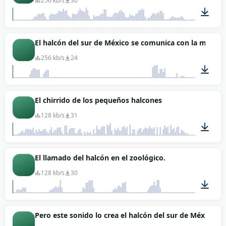
256 kb/s
30
00:10
El halcón del sur de México se comunica con la misma 
256 kb/s
24
00:17
El chirrido de los pequeños halcones
128 kb/s
31
00:30
El llamado del halcón en el zoológico.
128 kb/s
30
00:07
Pero este sonido lo crea el halcón del sur de México.