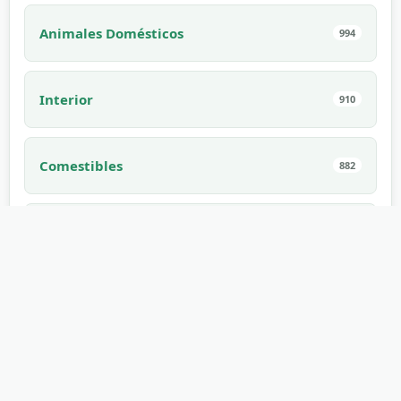
Animales Domésticos
994
Interior
910
Comestibles
882
Juegos
862
Fenómenos naturales
853
Smartphones
759