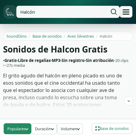
SoundDino
/
Base de sonidos
/
Aves Silvestres
/
Halcón
Sonidos de Halcon Gratis
Gratis
Libre de regalías
MP3
Sin registro
Sin atribución
20 clips
~27s media
El grito agudo del halcón en pleno picado es uno de
esos sonidos que el cine occidental ha usado tanto
que el espectador lo asocia con cualquier ave de
presa, incluso cuando lo escucha sobre una toma
de águila o de buitre. Estas 20 grabaciones
rescatan el llamado real del halcón con captación
de campo: el chillido estridente de aproximación,
las llamadas cortas entre macho y hembra durante
Base de sonidos
Populares
Duración
Volumen
el cortejo, el aleteo seco al levantar el vuelo desde