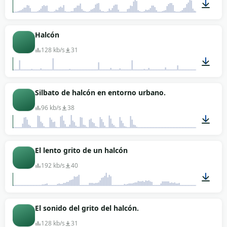
00:03
Halcón
128 kb/s
31
00:14
Silbato de halcón en entorno urbano.
96 kb/s
38
00:03
El lento grito de un halcón
192 kb/s
40
00:05
El sonido del grito del halcón.
128 kb/s
31