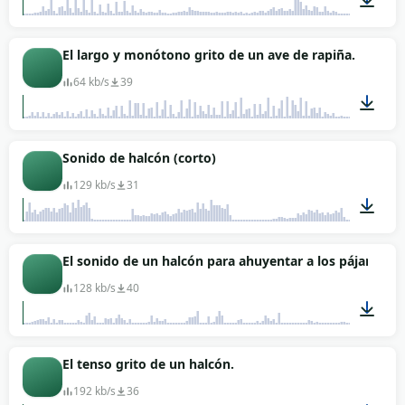
00:08
El largo y monótono grito de un ave de rapiña.
64 kb/s
39
00:09
Sonido de halcón (corto)
129 kb/s
31
00:04
El sonido de un halcón para ahuyentar a los pájaros
128 kb/s
40
01:15
El tenso grito de un halcón.
192 kb/s
36