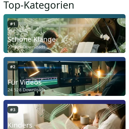
Top-Kategorien
#1
Schöne Klänge
27 495 Downloads
#2
Für Videos
24 528 Downloads
#3
Kinders