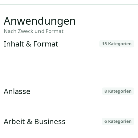
Anwendungen
Nach Zweck und Format
Inhalt & Format
Gedicht-
Abenteuer
Dokumentation
15 Kategorien
Für Videos
Untermalung
Handlung
Hörbeiträge
Hörbücher
Kulinarik
Mode
Nachrichten
Präsentationen
Reise
Trailer Musik
Vorschau Melodie
Zeichnen
Anlässe
Für Ehrungen
Hochzeit
8 Kategorien
Kirchenlieder
Marschmusik
Militär
Partymusik
Tanzsaal
Weihnachten
Arbeit & Business
Arbeitsmusik
Boxen
6 Kategorien
Business
Kirche
Stepptanz
Zirkus