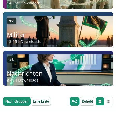
14 559 Downloads
#7
Militär
13 651 Downloads
#8
Nachrichten
8 434 Downloads
Nach Gruppen
Eine Liste
A-Z
Beliebt