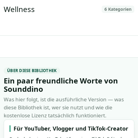
Wellness
Massagen
Meditative Musik
6 Kategorien
Schlafmusik
Unbewusst
Weißes Rauschen
Yoga Musik
ÜBER DIESE BIBLIOTHEK
Ein paar freundliche Worte von
Sounddino
Was hier folgt, ist die ausführliche Version — was
diese Bibliothek ist, wer sie nutzt und wie die
kostenlose Lizenz tatsächlich funktioniert.
Für YouTuber, Vlogger und TikTok-Creator