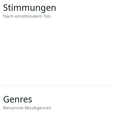
Stimmungen
Nach emotionalem Ton
Angenehme Musik
Angst
Atemberaubend
Beruhigend
Depressiv
Dramatisch
Dynamisch
Energiegeladen
Entspannend
Feierlich
Fesselnd
Fröhliche Musik
Gott Engel
Grusel
Intensiv
Langsam
Liebe
Lustig
Melancholisch
Motivierende Musik
Mysteriös
Positiv
Ruhe
Sanft
Sanfte Musik
Schnell
Schöne Klänge
Sommer
Traurige Musik
Triumph & Ruhm
Vordringlich
Ästhetik
Genres
Atmosphärischer
Benannte Musikgenres
8-Bit Musik
House
Aufenthaltsraum
Bachata Musik