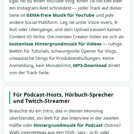
Egal, ob du einen YouTube-Vlog, einen TikTok-Edit oder
ein Instagram-Reel schneidest — jeder Track auf dieser
Seite ist
GEMA-freie Musik für YouTube
und jede
andere Social-Plattform. Leg sie unter Voice-overs, B-
Roll oder Übergänge, und dein Upload kassiert keinen
Content-ID-Strike. Die meisten Creator holen sie sich als
kostenlose Hintergrundmusik für Videos
— ruhige
Betten für Tutorials, schwungvolle Opener für Vlogs,
cineastische Stings für Produktenthüllungen. Keine
Anmeldung, kein Monatslimit,
MP3-Download
direkt
von der Track-Seite.
Für Podcast-Hosts, Hörbuch-Sprecher
und Twitch-Streamer
Brauchst du ein Intro, das in deinen Monolog
überblendet, ein Bett für das Interview in der zweiten
Hälfte oder
Hintergrundmusik für Podcast
-Outros?
Wähl irgendetwas aus den Chill-, Jazz-, lo-fi- oder