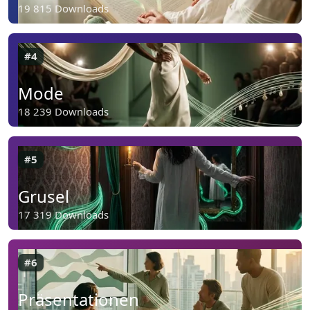
19 815 Downloads
#4
Mode
18 239 Downloads
#5
Grusel
17 319 Downloads
#6
Präsentationen