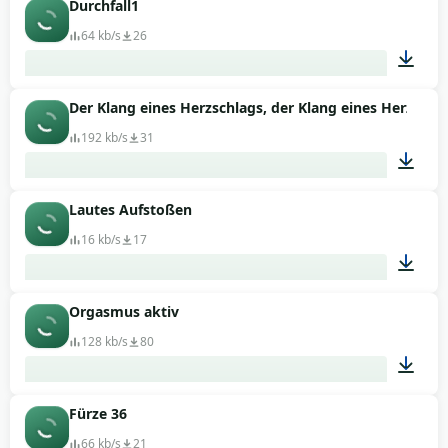
Durchfall1
00:14
64 kb/s
26
Der Klang eines Herzschlags, der Klang eines Herzens
00:09
192 kb/s
31
Lautes Aufstoßen
03:37
16 kb/s
17
Orgasmus aktiv
00:03
128 kb/s
80
Fürze 36
00:09
66 kb/s
21