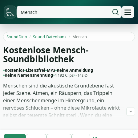
SoundDino
/
Sound-Datenbank
/
Mensch
Kostenlose Mensch-
Soundbibliothek
Kostenlos
Lizenzfrei
MP3
Keine Anmeldung
Keine Namensnennung
4 192 Clips
~14s Ø
Menschen sind die akustische Grundebene fast
jeder Szene. Atmen, ein Räuspern, das Trippeln
einer Menschenmenge im Hintergrund, ein
nervöses Schlucken – ohne diese Mikrolaute wirkt
selbst der teuerste Schnitt steril. Wenn du eine
Doku, einen Krimi-Podcast oder eine Anatomie-
Animation vertonst, brauchst du genau diese
leisen, oft übersehenen Klänge, die das Publikum