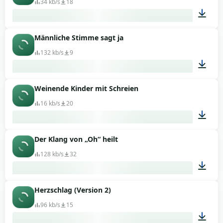
34 kb/s
18
Männliche Stimme sagt ja
00:01
132 kb/s
9
Weinende Kinder mit Schreien
00:01
16 kb/s
20
Der Klang von „Oh“ heilt
00:07
128 kb/s
32
Herzschlag (Version 2)
00:20
96 kb/s
15