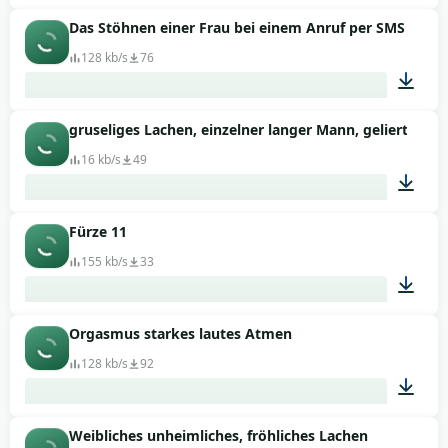
Das Stöhnen einer Frau bei einem Anruf per SMS
02:06
128 kb/s
76
gruseliges Lachen, einzelner langer Mann, geliert
00:08
16 kb/s
49
Fürze 11
00:04
155 kb/s
33
Orgasmus starkes lautes Atmen
00:01
128 kb/s
92
Weibliches unheimliches, fröhliches Lachen
00:16