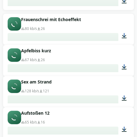
00:07
Frauenschrei mit Echoeffekt
80 kb/s
26
Apfelbiss kurz
00:09
67 kb/s
26
Sex am Strand
00:01
128 kb/s
121
Aufstoßen 12
00:23
65 kb/s
16