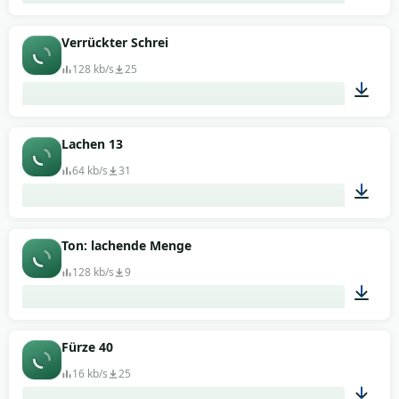
00:35
Verrückter Schrei
128 kb/s
25
00:05
Lachen 13
64 kb/s
31
00:03
Ton: lachende Menge
128 kb/s
9
00:05
Fürze 40
16 kb/s
25