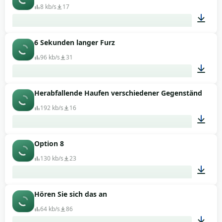
8 kb/s
17
6 Sekunden langer Furz
00:05
96 kb/s
31
Herabfallende Haufen verschiedener Gegenstände
00:06
192 kb/s
16
Option 8
00:05
130 kb/s
23
Hören Sie sich das an
00:02
64 kb/s
86