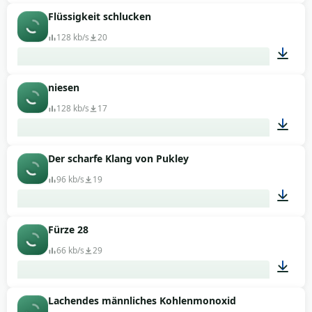
Flüssigkeit schlucken
00:03
128 kb/s
20
niesen
00:05
128 kb/s
17
Der scharfe Klang von Pukley
00:02
96 kb/s
19
Fürze 28
00:01
66 kb/s
29
Lachendes männliches Kohlenmonoxid
00:01