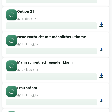
Option 21
00:21
16 kb/s
15
Neue Nachricht mit männlicher Stimme
00:02
128 kb/s
32
Mann schreit, schreiender Mann
00:02
128 kb/s
31
Frau stöhnt
00:08
128 kb/s
87