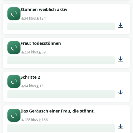
00:18
Stöhnen weiblich aktiv
34 kb/s
124
00:01
Frau: Todesstöhnen
224 kb/s
89
00:34
Schritte 2
94 kb/s
15
00:04
Das Geräusch einer Frau, die stöhnt.
128 kb/s
166