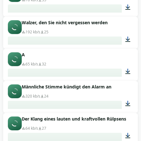
Walzer, den Sie nicht vergessen werden
00:03
192 kb/s
25
A
00:11
65 kb/s
32
Männliche Stimme kündigt den Alarm an
00:02
320 kb/s
24
Der Klang eines lauten und kraftvollen Rülpsens
00:24
64 kb/s
27