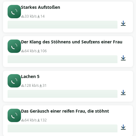
01:00
Starkes Aufstoßen
33 kb/s
14
00:03
Der Klang des Stöhnens und Seufzens einer Frau bei 
64 kb/s
106
00:13
Lachen 5
128 kb/s
31
00:09
Das Geräusch einer reifen Frau, die stöhnt
64 kb/s
132