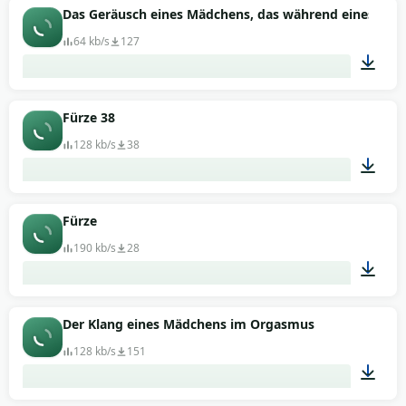
00:01
Das Geräusch eines Mädchens, das während eines sim
64 kb/s
127
00:17
Fürze 38
128 kb/s
38
00:04
Fürze
190 kb/s
28
00:01
Der Klang eines Mädchens im Orgasmus
128 kb/s
151