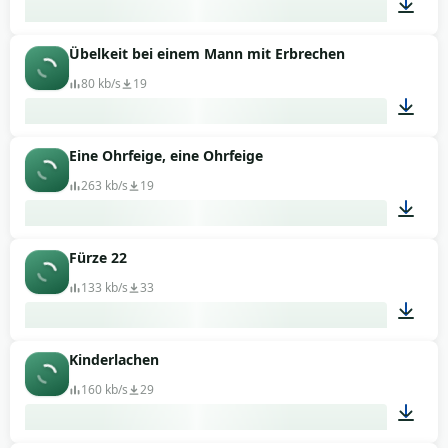
Übelkeit bei einem Mann mit Erbrechen
00:13
80 kb/s
19
Eine Ohrfeige, eine Ohrfeige
00:07
263 kb/s
19
Fürze 22
00:01
133 kb/s
33
Kinderlachen
00:01
160 kb/s
29