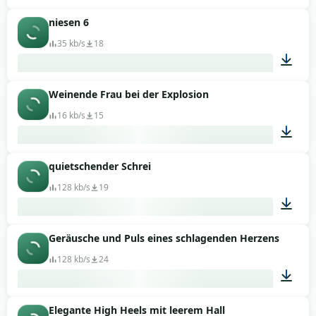
niesen 6
00:02
35 kb/s
18
Weinende Frau bei der Explosion
00:01
16 kb/s
15
quietschender Schrei
00:06
128 kb/s
19
Geräusche und Puls eines schlagenden Herzens
00:02
128 kb/s
24
Elegante High Heels mit leerem Hall
00:36