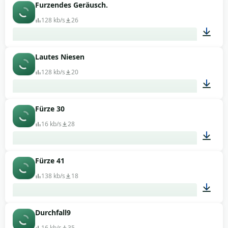
Furzendes Geräusch.
00:02
128 kb/s
26
Lautes Niesen
00:14
128 kb/s
20
Fürze 30
00:01
16 kb/s
28
Fürze 41
00:04
138 kb/s
18
Durchfall9
00:06
16 kb/s
35