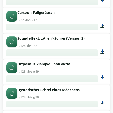
Cartoon-Fallgeräusch
00:08
32 kb/s
17
Soundeffekt: „Alien“-Schrei (Version 2)
00:02
128 kb/s
21
Orgasmus klangvoll nah aktiv
00:04
128 kb/s
89
Hysterischer Schrei eines Mädchens
00:16
128 kb/s
20