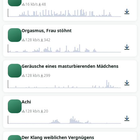
16 kb/s
48
00:02
Orgasmus, Frau stöhnt
128 kb/s
342
00:13
Geräusche eines masturbierenden Mädchens
128 kb/s
299
01:36
Achi
128 kb/s
20
00:01
Der Klang weiblichen Vergnügens