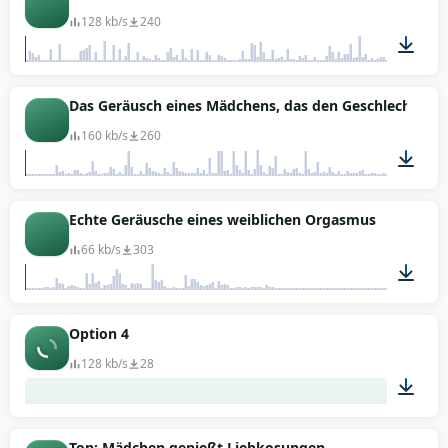
128 kb/s
240
01:13
Das Geräusch eines Mädchens, das den Geschlechtsver
160 kb/s
260
00:15
Echte Geräusche eines weiblichen Orgasmus
66 kb/s
303
00:16
Option 4
128 kb/s
28
00:01
Ton: Mädchen genießt Liebkosungen