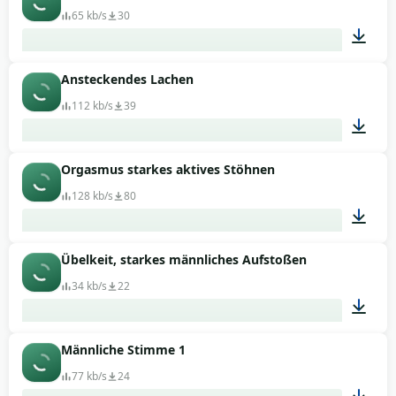
65 kb/s
30
Ansteckendes Lachen
00:02
112 kb/s
39
Orgasmus starkes aktives Stöhnen
00:47
128 kb/s
80
Übelkeit, starkes männliches Aufstoßen
00:18
34 kb/s
22
Männliche Stimme 1
00:01
77 kb/s
24