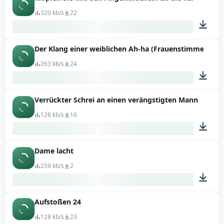
00:02
320 kb/s
22
Der Klang einer weiblichen Ah-ha (Frauenstimme)
00:01
263 kb/s
24
Verrückter Schrei an einen verängstigten Mann
00:01
128 kb/s
16
Dame lacht
00:04
259 kb/s
2
Aufstoßen 24
00:02
128 kb/s
23