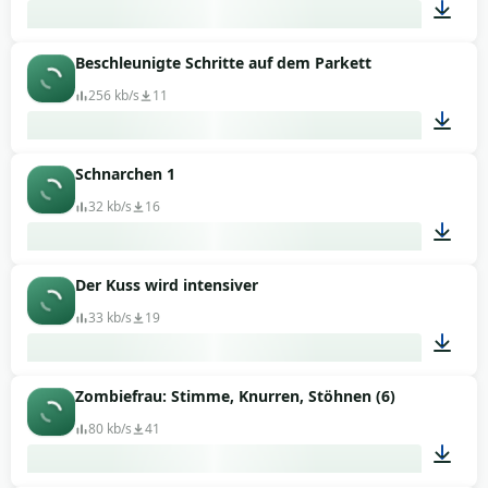
Beschleunigte Schritte auf dem Parkett
00:02
256 kb/s
11
Schnarchen 1
00:09
32 kb/s
16
Der Kuss wird intensiver
00:07
33 kb/s
19
Zombiefrau: Stimme, Knurren, Stöhnen (6)
00:01
80 kb/s
41