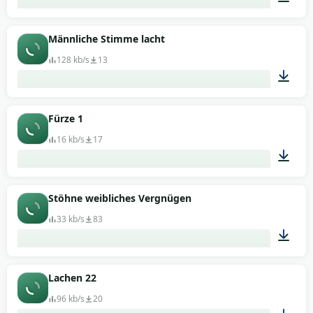
00:03
Männliche Stimme lacht
128 kb/s
13
00:01
Fürze 1
16 kb/s
17
00:03
Stöhne weibliches Vergnügen
33 kb/s
83
00:01
Lachen 22
96 kb/s
20