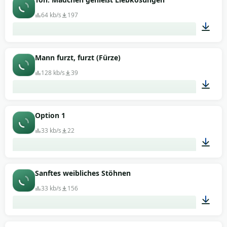
64 kb/s
197
00:53
Mann furzt, furzt (Fürze)
128 kb/s
39
00:08
Option 1
33 kb/s
22
00:02
Sanftes weibliches Stöhnen
33 kb/s
156