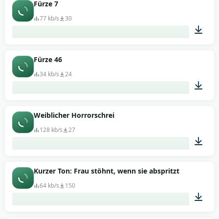
00:01
Fürze 7
77 kb/s
30
00:01
Fürze 46
34 kb/s
24
00:01
Weiblicher Horrorschrei
128 kb/s
27
00:07
Kurzer Ton: Frau stöhnt, wenn sie abspritzt
64 kb/s
150