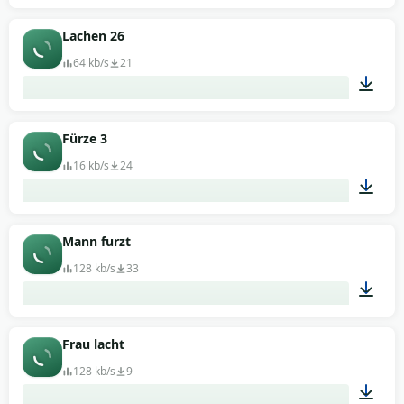
00:26
Lachen 26
64 kb/s
21
00:05
Fürze 3
16 kb/s
24
00:09
Mann furzt
128 kb/s
33
00:07
Frau lacht
128 kb/s
9