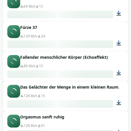
64 kb/s
15
Fürze 37
00:20
129 kb/s
24
Fallender menschlicher Körper (Echoeffekt)
00:02
80 kb/s
15
Das Gelächter der Menge in einem kleinen Raum.
00:10
128 kb/s
15
Orgasmus sanft ruhig
00:46
128 kb/s
61