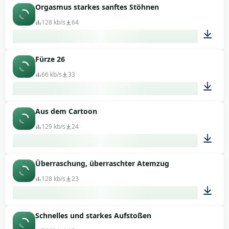
Orgasmus starkes sanftes Stöhnen
00:41
128 kb/s
64
Fürze 26
00:15
66 kb/s
33
Aus dem Cartoon
00:01
129 kb/s
24
Überraschung, überraschter Atemzug
00:02
128 kb/s
23
Schnelles und starkes Aufstoßen
00:03