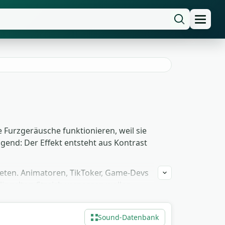
Furzgeräusche funktionieren, weil sie
ngend: Der Effekt entsteht aus Kontrast
mpeten. Animatoren, TikToker, Game-Devs
lingelton-Streich verpassen wollen,
nfach herunterladen, in den Schnitt
Sound-Datenbank