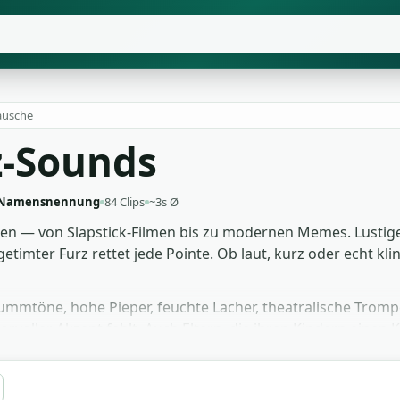
äusche
z-Sounds
 Namensnennung
84 Clips
~3s Ø
en — von Slapstick-Filmen bis zu modernen Memes. Lustige 
etimter Furz rettet jede Pointe. Ob laut, kurz oder echt kli
 Brummtöne, hohe Pieper, feuchte Lacher, theatralische Tro
voller Akzent fehlt. Auch Eltern, die ihren Kindern einen K
nd gratis, lizenzfrei und ohne Namensnennung nutzbar — ei