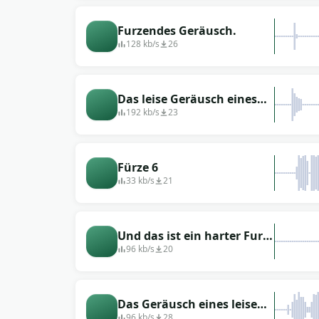
Furzendes Geräusch.
128 kb/s
26
Das leise Geräusch eines
furzenden Mannes
192 kb/s
23
Fürze 6
33 kb/s
21
Und das ist ein harter Furz
(besser nicht zuhören)
96 kb/s
20
Das Geräusch eines leisen
Furzes
96 kb/s
28