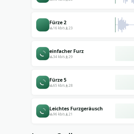
Fürze 2
16 kb/s
23
einfacher Furz
34 kb/s
29
Fürze 5
65 kb/s
28
Leichtes Furzgeräusch
96 kb/s
21