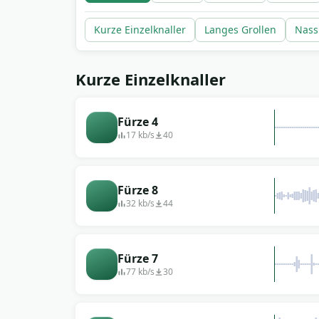
Kurze Einzelknaller
Langes Grollen
Nass
Kurze Einzelknaller
Fürze 4
17 kb/s
40
Fürze 8
32 kb/s
44
Fürze 7
77 kb/s
30