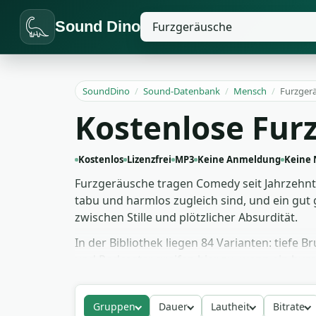
Sound Dino
SoundDino
/
Sound-Datenbank
/
Mensch
/
Furzger
Kostenlose Fur
Kostenlos
Lizenzfrei
MP3
Keine Anmeldung
Keine
Furzgeräusche tragen Comedy seit Jahrzehnt
tabu und harmlos zugleich sind, und ein gut g
zwischen Stille und plötzlicher Absurdität.
In der Bibliothek liegen 84 Varianten: tiefe
und Podcaster greifen hier zu, wenn ein humor
finden brauchbares Material. Alle Sounds si
legen und das Publikum lachen lassen.
Gruppen
Dauer
Lautheit
Bitrate