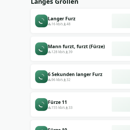
Langes Grollen
Langer Furz
16 kb/s
48
Mann furzt, furzt (Fürze)
128 kb/s
39
6 Sekunden langer Furz
96 kb/s
32
Fürze 11
155 kb/s
33