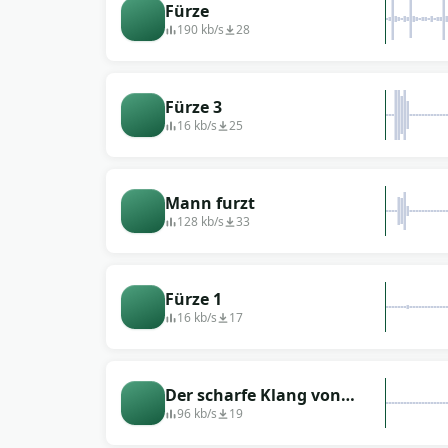
Fürze
190 kb/s
28
Fürze 3
16 kb/s
25
Mann furzt
128 kb/s
33
Fürze 1
16 kb/s
17
Der scharfe Klang von
Pukley
96 kb/s
19