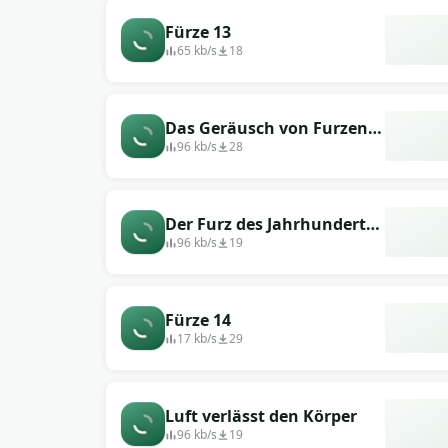
Fürze 13
65 kb/s
18
Das Geräusch von Furzen
vor Spannung (der Mann
96 kb/s
28
versuchte es)
Der Furz des Jahrhunderts
(wahrscheinlich hat es der
96 kb/s
19
alte Mann getan)
Fürze 14
17 kb/s
29
Luft verlässt den Körper
96 kb/s
19