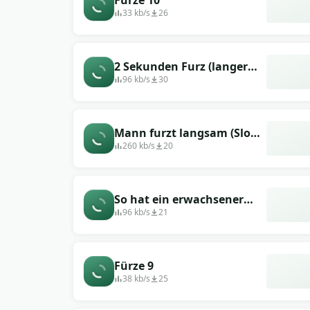
Fürze 10
33 kb/s
26
2 Sekunden Furz (langer
Ton)
96 kb/s
30
Mann furzt langsam (Slow
Fart)
260 kb/s
20
So hat ein erwachsener
Mann mit seinem Arsch
96 kb/s
21
gefurzt
Fürze 9
38 kb/s
25