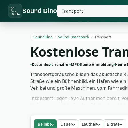
Sound Dino
SoundDino
/
Sound-Datenbank
/
Transport
Kostenlose Tr
Kostenlos
Lizenzfrei
MP3
Keine Anmeldung
Keine
Transportgeräusche bilden das akustische Rüc
Straße wie ein Bühnenbild, ein Hafen wie ein
Vehikel und große Maschinen, vom Fahrradkli
Insgesamt liegen 1924 Aufnahmen bereit, vo
Lieferwagen mit laufendem Motor, dazu klein
vertonst damit eine Reise-Doku, machst eine
sind gratis, lizenzfrei und ohne Urheberrech
Beliebt
Dauer
Lautheit
Bitrate
Animationsproduktion mit professionellem 