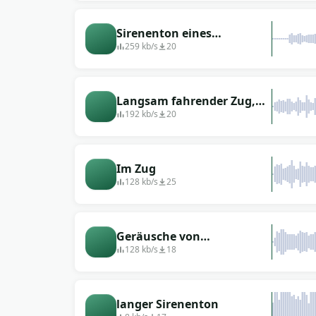
Sirenenton eines
Polizeiautos (4)
259 kb/s
20
Langsam fahrender Zug,
Lärm von innen
192 kb/s
20
Im Zug
128 kb/s
25
Geräusche von
Krankenwagen, Feuer,
128 kb/s
18
Polizeisirenen
(Versammlung)
langer Sirenenton