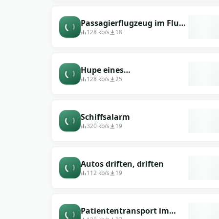
Passagierflugzeug im Flug
(innen)
128 kb/s
18
Hupe eines
Kreuzfahrtschiffes
128 kb/s
25
Schiffsalarm
320 kb/s
19
Autos driften, driften
112 kb/s
19
Patiententransport im