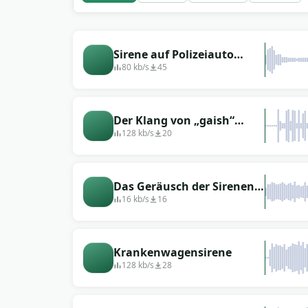
Sirene auf Polizeiauto
(Loop)
80 kb/s
45
Der Klang von „gaish“
Quacksalber (mehrere
128 kb/s
20
Optionen)
Das Geräusch der Sirenen
eines verfolgenden
16 kb/s
16
Polizeiautos
Krankenwagensirene
128 kb/s
28