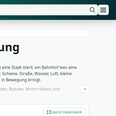
lung
ne Stadt steril, ein Bahnhof leer, eine
chiene, Straße, Wasser, Luft, kleine
e in Bewegung bringt.
oten, Bussen, Motorrädern und
verschiedenen Klingelmodellen. Du
r ein Open-World-Game auf. Alle Files
log bis zu einer aufwändigen
Sound-Datenbank