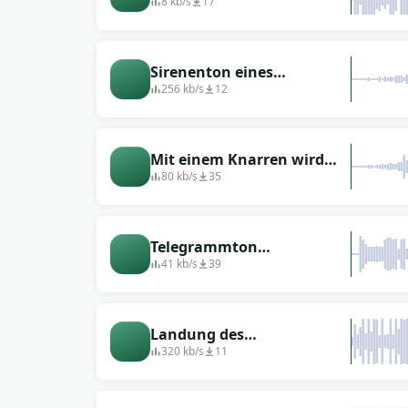
8 kb/s
17
Sirenenton eines
Polizeiautos (2)
256 kb/s
12
Mit einem Knarren wird
der Zug langsamer und
80 kb/s
35
hält an
Telegrammton
(Telegrammbenachrichtigung)
41 kb/s
39
Landung des
Hubschraubers Bell UH-1D
320 kb/s
11