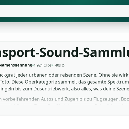
ansport-Sound-Samm
 Namensnennung
1 924 Clips
~40s Ø
kgrat jeder urbanen oder reisenden Szene. Ohne sie wirkt ei
 Foto. Diese Oberkategorie sammelt das gesamte Spektrum: S
ngeln bis zum Düsentriebwerk, also alles, was deine Szen
n vorbeifahrenden Autos und Zügen bis zu Flugzeugen, Bo
ere Vehikel wie Tretroller, Skateboards und Fahrräder mit 
 Animation glaubwürdiger oder baust eine Sound-Library fü
t in deinen Projekten einsetzbar, von einem kleinen Reise-V
Sounddesign.