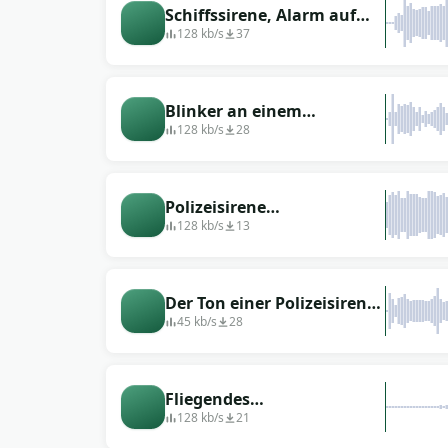
Schiffssirene, Alarm auf
dem Schiff
128 kb/s
37
Blinker an einem
Polizeiauto
128 kb/s
28
Polizeisirene
Quacksalberton mit
128 kb/s
13
Quacksalber (für Streich)
Der Ton einer Polizeisirene
ohne Nebengeräusche
45 kb/s
28
Fliegendes
Passagierflugzeug
128 kb/s
21