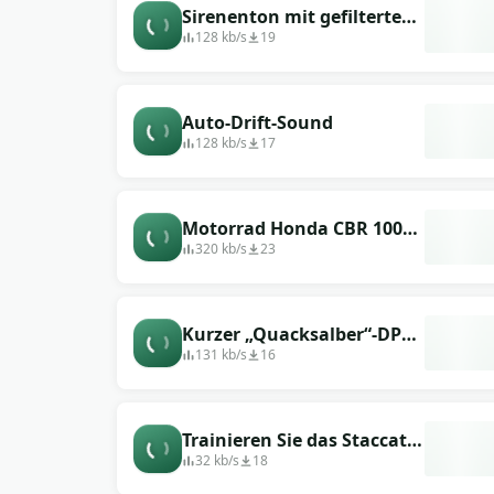
Sirenenton mit gefiltertem
Stereo-Enhancer-FX
128 kb/s
19
Auto-Drift-Sound
128 kb/s
17
Motorrad Honda CBR 1000,
hebt ab
320 kb/s
23
Kurzer „Quacksalber“-DPS-
Ton
131 kb/s
16
Trainieren Sie das Staccato-
Horn
32 kb/s
18