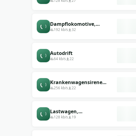
Krankenwagen mit Sirene
128 kb/s
27
Dampflokomotive,
Durchfahrt mit
192 kb/s
32
Signaltönen
Autodrift
64 kb/s
22
Krankenwagensirene
(Mitte des 20.
256 kb/s
22
Jahrhunderts)
Lastwagen,
vorbeifahrender
128 kb/s
19
Lastwagen, Hupen