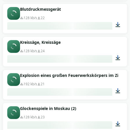
00:44
Blutdruckmessgerät
128 kb/s
22
02:06
Kreissäge, Kreissäge
128 kb/s
24
00:25
Explosion eines großen Feuerwerkskörpers im Zirkus
192 kb/s
21
00:03
Glockenspiele in Moskau (2)
128 kb/s
23