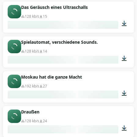
01:02
Das Geräusch eines Ultraschalls
128 kb/s
15
00:38
Spielautomat, verschiedene Sounds.
128 kb/s
14
01:35
Moskau hat die ganze Macht
192 kb/s
27
00:08
Draußen
128 kb/s
24