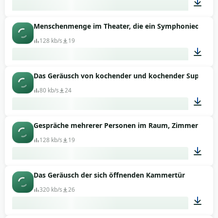
Menschenmenge im Theater, die ein Symphonieorches
04:23
128 kb/s
19
Das Geräusch von kochender und kochender Suppe in 
02:06
80 kb/s
24
Gespräche mehrerer Personen im Raum, Zimmerlärm
00:05
128 kb/s
19
Das Geräusch der sich öffnenden Kammertür
01:08
320 kb/s
26