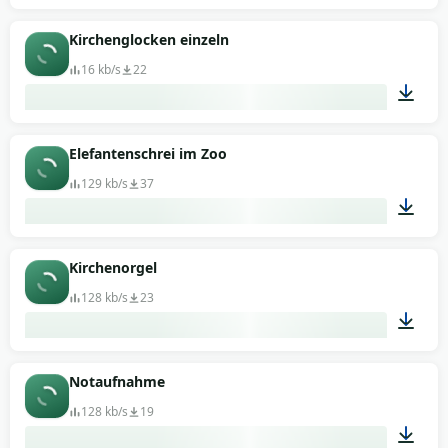
01:03
Kirchenglocken einzeln
16 kb/s
22
00:06
Elefantenschrei im Zoo
129 kb/s
37
00:03
Kirchenorgel
128 kb/s
23
00:16
Notaufnahme
128 kb/s
19