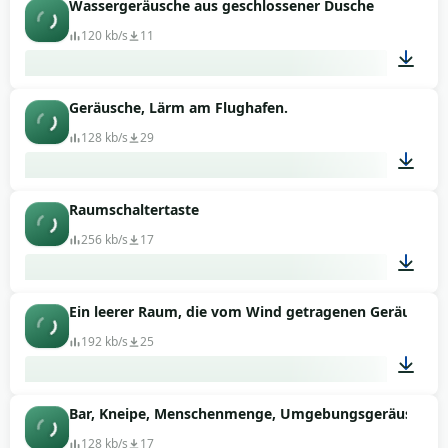
Wassergeräusche aus geschlossener Dusche
00:08
120 kb/s
11
Geräusche, Lärm am Flughafen.
00:15
128 kb/s
29
Raumschaltertaste
02:01
256 kb/s
17
Ein leerer Raum, die vom Wind getragenen Geräusche 
00:01
192 kb/s
25
Bar, Kneipe, Menschenmenge, Umgebungsgeräusche
00:14
128 kb/s
17