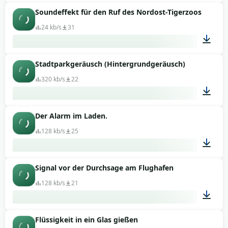
Soundeffekt für den Ruf des Nordost-Tigerzoos
01:03
24 kb/s
31
Stadtparkgeräusch (Hintergrundgeräusch)
00:06
320 kb/s
22
Der Alarm im Laden.
00:34
128 kb/s
25
Signal vor der Durchsage am Flughafen
00:32
128 kb/s
21
Flüssigkeit in ein Glas gießen
00:05