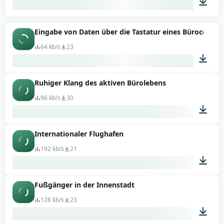
01:38
Eingabe von Daten über die Tastatur eines Bürocompu
64 kb/s
23
Ruhiger Klang des aktiven Bürolebens
00:53
96 kb/s
30
Internationaler Flughafen
01:31
192 kb/s
21
Fußgänger in der Innenstadt
01:19
128 kb/s
23