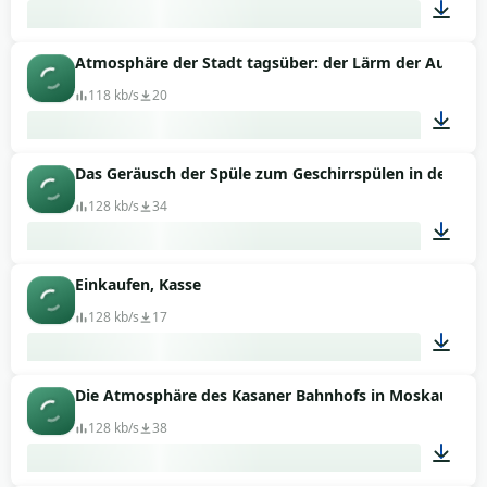
Atmosphäre der Stadt tagsüber: der Lärm der Autobah
00:20
118 kb/s
20
Das Geräusch der Spüle zum Geschirrspülen in der Küc
01:13
128 kb/s
34
Einkaufen, Kasse
02:03
128 kb/s
17
Die Atmosphäre des Kasaner Bahnhofs in Moskau
01:36
128 kb/s
38