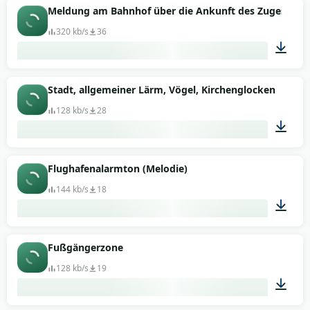
00:34
Meldung am Bahnhof über die Ankunft des Zuges
320 kb/s
36
00:06
Stadt, allgemeiner Lärm, Vögel, Kirchenglocken
128 kb/s
28
04:22
Flughafenalarmton (Melodie)
144 kb/s
18
00:03
Fußgängerzone
128 kb/s
19