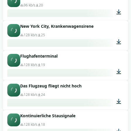
96 kb/s
20
New York City, Krankenwagensirene
01:03
128 kb/s
25
Flughafenterminal
00:23
128 kb/s
19
Das Flugzeug fliegt nicht hoch
01:05
128 kb/s
24
Kontinuierliche Stausignale
00:26
128 kb/s
18