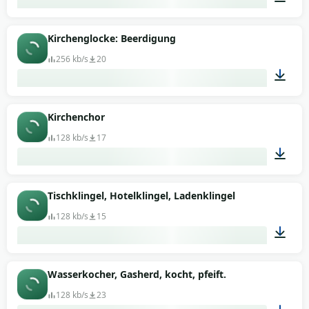
05:29
Kirchenglocke: Beerdigung
256 kb/s
20
00:27
Kirchenchor
128 kb/s
17
02:40
Tischklingel, Hotelklingel, Ladenklingel
128 kb/s
15
00:18
Wasserkocher, Gasherd, kocht, pfeift.
128 kb/s
23