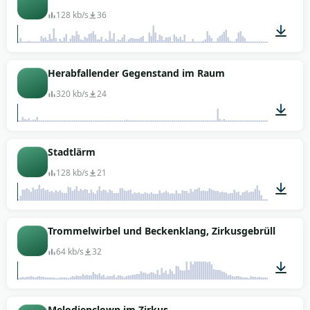
128 kb/s
36
01:09
Herabfallender Gegenstand im Raum
320 kb/s
24
00:08
Stadtlärm
128 kb/s
21
02:01
Trommelwirbel und Beckenklang, Zirkusgebrüll
64 kb/s
32
00:06
Melodienclown im Zirkus