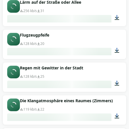
02:20
Lärm auf der Straße oder Allee
256 kb/s
31
01:07
Flugzeugpfeife
128 kb/s
20
00:16
Regen mit Gewitter in der Stadt
128 kb/s
25
01:03
Die Klangatmosphäre eines Raumes (Zimmers)
119 kb/s
22