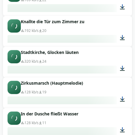
Knallte die Tür zum Zimmer zu
00:21
192 kb/s
20
Stadtkirche, Glocken läuten
00:01
320 kb/s
24
Zirkusmarsch (Hauptmelodie)
00:49
128 kb/s
19
In der Dusche fließt Wasser
00:57
128 kb/s
11