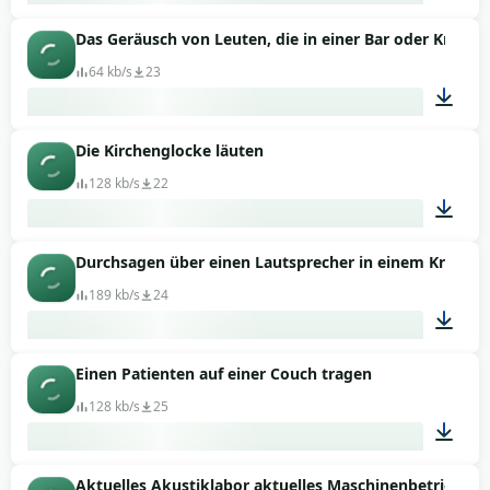
Das Geräusch von Leuten, die in einer Bar oder Kneipe
00:18
64 kb/s
23
Die Kirchenglocke läuten
01:04
128 kb/s
22
Durchsagen über einen Lautsprecher in einem Kranke
00:22
189 kb/s
24
Einen Patienten auf einer Couch tragen
02:00
128 kb/s
25
Aktuelles Akustiklabor aktuelles Maschinenbetriebsg