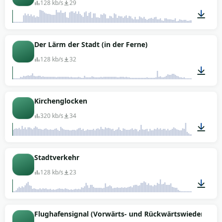
128 kb/s
29
00:03
Der Lärm der Stadt (in der Ferne)
128 kb/s
32
02:08
Kirchenglocken
320 kb/s
34
05:47
Stadtverkehr
128 kb/s
23
01:06
Flughafensignal (Vorwärts- und Rückwärtswiedergabe