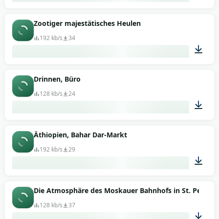
00:39
Zootiger majestätisches Heulen
192 kb/s
34
00:42
Drinnen, Büro
128 kb/s
24
02:40
Äthiopien, Bahar Dar-Markt
192 kb/s
29
03:44
Die Atmosphäre des Moskauer Bahnhofs in St. Peters
128 kb/s
37