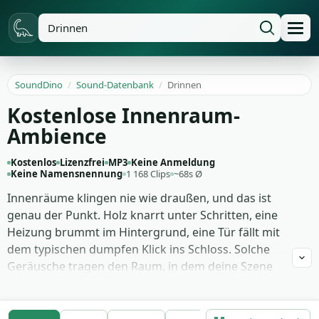
SoundDino
/
Sound-Datenbank
/
Drinnen
Kostenlose Innenraum-
Ambience
Kostenlos
Lizenzfrei
MP3
Keine Anmeldung
Keine Namensnennung
1 168 Clips
~68s Ø
Innenräume klingen nie wie draußen, und das ist
genau der Punkt. Holz knarrt unter Schritten, eine
Heizung brummt im Hintergrund, eine Tür fällt mit
dem typischen dumpfen Klick ins Schloss. Solche
Geräusche tragen den Raum, in dem deine Szene
spielt — egal ob ein leeres Wohnzimmer um
Mitternacht, ein belebtes Büro oder die Küche einer
Großmutter. Ohne diese Schicht wirkt jedes Setting