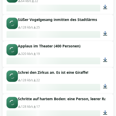
64 kb/s
22
Süßer Vogelgesang inmitten des Stadtlärms
00:26
128 kb/s
25
Applaus im Theater (400 Personen)
00:21
320 kb/s
19
Schrei den Zirkus an. Es ist eine Giraffe!
00:19
128 kb/s
22
Schritte auf hartem Boden: eine Person, leerer Raum
00:08
128 kb/s
17