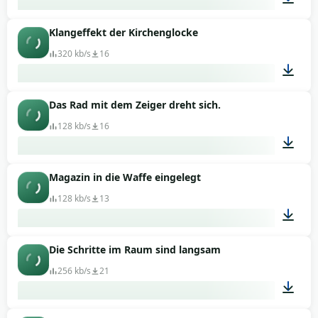
Klangeffekt der Kirchenglocke
01:37
320 kb/s
16
Das Rad mit dem Zeiger dreht sich.
00:03
128 kb/s
16
Magazin in die Waffe eingelegt
00:36
128 kb/s
13
Die Schritte im Raum sind langsam
00:08
256 kb/s
21