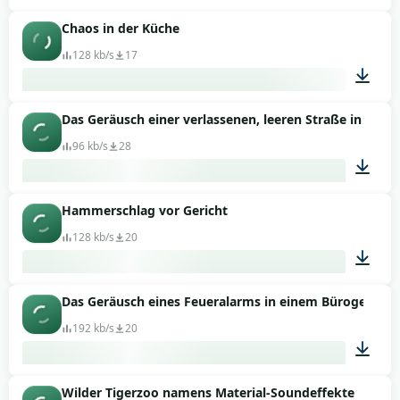
Chaos in der Küche
01:36
128 kb/s
17
Das Geräusch einer verlassenen, leeren Straße in der
00:45
96 kb/s
28
Hammerschlag vor Gericht
01:30
128 kb/s
20
Das Geräusch eines Feueralarms in einem Bürogebäud
00:04
192 kb/s
20
Wilder Tigerzoo namens Material-Soundeffekte
00:06