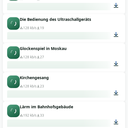
Die Bedienung des Ultraschallgeräts
02:38
128 kb/s
19
Glockenspiel in Moskau
00:17
128 kb/s
27
Kirchengesang
00:59
128 kb/s
23
Lärm im Bahnhofsgebäude
10:50
192 kb/s
33