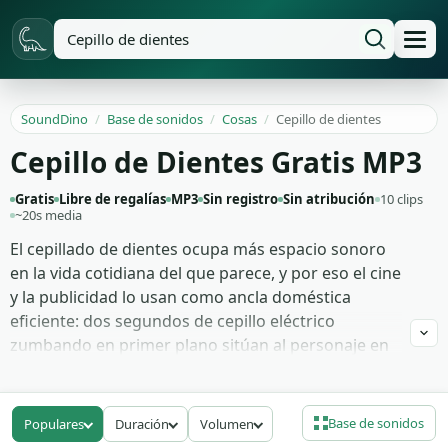
SoundDino
/
Base de sonidos
/
Cosas
/
Cepillo de dientes
Cepillo de Dientes Gratis MP3
Gratis
Libre de regalías
MP3
Sin registro
Sin atribución
10 clips
~20s media
El cepillado de dientes ocupa más espacio sonoro
en la vida cotidiana del que parece, y por eso el cine
y la publicidad lo usan como ancla doméstica
eficiente: dos segundos de cepillo eléctrico
zumbando en primer plano sitúan al personaje en
cuarto de baño antes de cualquier corte de cámara.
Estas 10 grabaciones capturan ambos registros del
cepillo de dientes: el manual con cerdas frotando
Base de sonidos
Populares
Duración
Volumen
esmalte y el eléctrico con su vibración rítmica