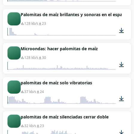
00:01
Palomitas de maíz brillantes y sonoras en el espacio.
128 kb/s
23
00:07
Microondas: hacer palomitas de maíz
128 kb/s
30
00:42
palomitas de maíz solo vibratorias
37 kb/s
24
00:01
palomitas de maíz silenciadas cerrar doble
32 kb/s
23