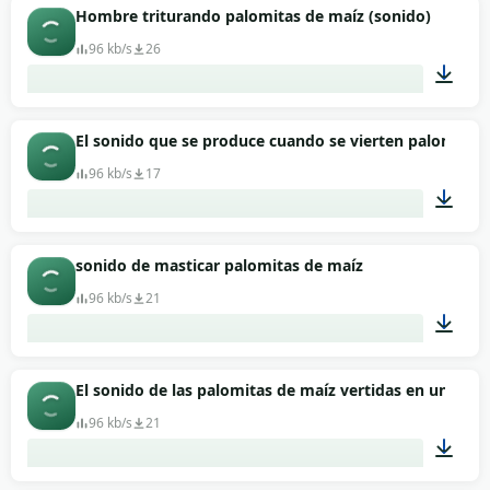
00:02
Hombre triturando palomitas de maíz (sonido)
96 kb/s
26
00:05
El sonido que se produce cuando se vierten palomitas 
96 kb/s
17
00:14
sonido de masticar palomitas de maíz
96 kb/s
21
00:03
El sonido de las palomitas de maíz vertidas en una bols
96 kb/s
21