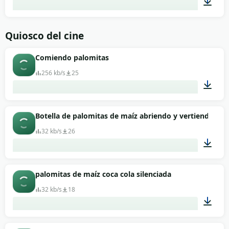
00:01
Quiosco del cine
Comiendo palomitas
256 kb/s
25
00:15
Botella de palomitas de maíz abriendo y vertiendo refr
32 kb/s
26
00:07
palomitas de maíz coca cola silenciada
32 kb/s
18