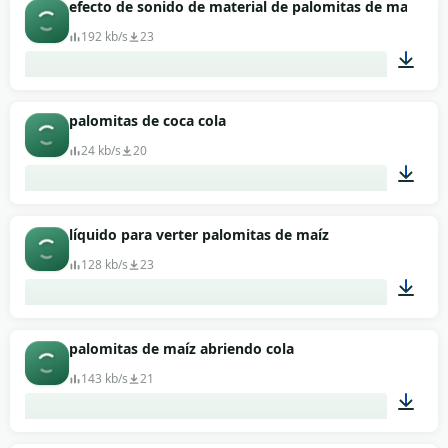
00:04
efecto de sonido de material de palomitas de maíz d
192 kb/s
23
00:56
palomitas de coca cola
24 kb/s
20
00:09
líquido para verter palomitas de maíz
128 kb/s
23
00:03
palomitas de maíz abriendo cola
143 kb/s
21