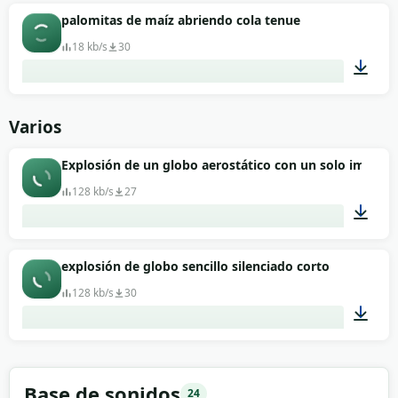
00:05
palomitas de maíz abriendo cola tenue
18 kb/s
30
00:01
Varios
Explosión de un globo aerostático con un solo impacto
128 kb/s
27
00:06
explosión de globo sencillo silenciado corto
128 kb/s
30
00:04
Base de sonidos
24