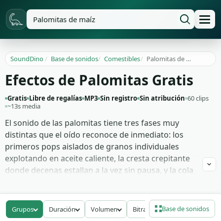
SoundDino
/
Base de sonidos
/
Comestibles
/
Palomitas de maíz
Efectos de Palomitas Gratis
Gratis
Libre de regalías
MP3
Sin registro
Sin atribución
60 clips
~13s media
El sonido de las palomitas tiene tres fases muy
distintas que el oído reconoce de inmediato: los
primeros pops aislados de granos individuales
explotando en aceite caliente, la cresta crepitante
donde decenas estallan a la vez sin pausa, y la cola
final con pops cada vez más espaciados antes del
silencio. Estas 60 grabaciones documentan el ciclo
completo y añaden tomas adicionales: mordisco
Base de sonidos
Grupos
Duración
Volumen
Bitrate
crujiente de bolsa recién hecha, bolsa de