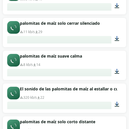
00:09
palomitas de maíz solo cerrar silenciado
11 kb/s
29
00:01
palomitas de maíz suave calma
8 kb/s
14
00:02
El sonido de las palomitas de maíz al estallar o cuando
320 kb/s
22
00:34
palomitas de maíz solo corto distante