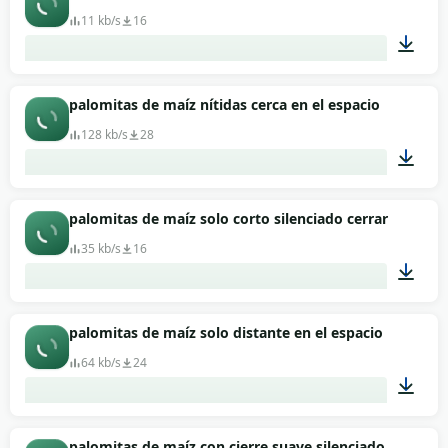
11 kb/s
16
00:01
palomitas de maíz nítidas cerca en el espacio
128 kb/s
28
00:07
palomitas de maíz solo corto silenciado cerrar
35 kb/s
16
00:01
palomitas de maíz solo distante en el espacio
64 kb/s
24
00:01
palomitas de maíz con cierre suave silenciado