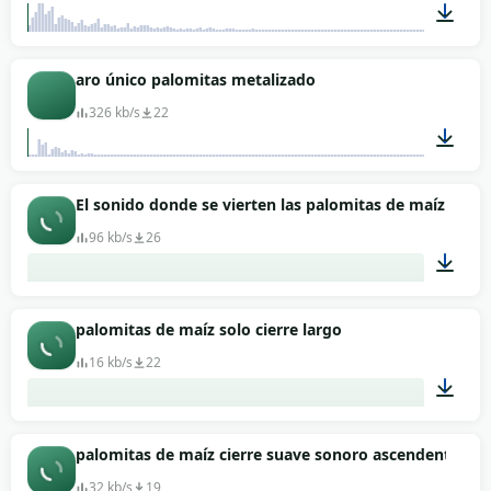
00:01
aro único palomitas metalizado
326 kb/s
22
00:01
El sonido donde se vierten las palomitas de maíz antes
96 kb/s
26
00:03
palomitas de maíz solo cierre largo
16 kb/s
22
00:02
palomitas de maíz cierre suave sonoro ascendente
32 kb/s
19