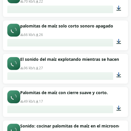
70 kb/s
22
00:01
palomitas de maíz solo corto sonoro apagado
66 kb/s
26
00:01
El sonido del maíz explotando mientras se hacen palo
96 kb/s
27
01:24
Palomitas de maíz con cierre suave y corto.
49 kb/s
17
00:01
Sonido: cocinar palomitas de maíz en el microondas.