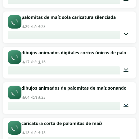
00:01
palomitas de maíz sola caricatura silenciada
29 kb/s
23
00:01
dibujos animados digitales cortos únicos de palomitas
17 kb/s
16
00:01
dibujos animados de palomitas de maíz sonando
64 kb/s
23
00:01
caricatura corta de palomitas de maíz
18 kb/s
18