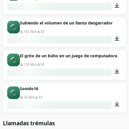
00:25
Subiendo el volumen de un llanto desgarrador
192 kb/s
30
00:09
El grito de un búho en un juego de computadora.
128 kb/s
30
00:07
Sonido16
16 kb/s
33
00:08
Llamadas trémulas