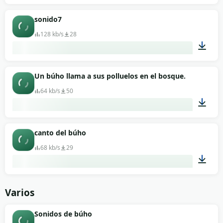
00:39
sonido7
128 kb/s
28
00:07
Un búho llama a sus polluelos en el bosque.
64 kb/s
50
00:24
canto del búho
68 kb/s
29
00:15
Varios
Sonidos de búho