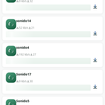
9 kb/s
32
00:02
sonido14
52 kb/s
21
00:02
sonido4
192 kb/s
27
00:05
Sonido17
9 kb/s
30
00:02
Sonido5