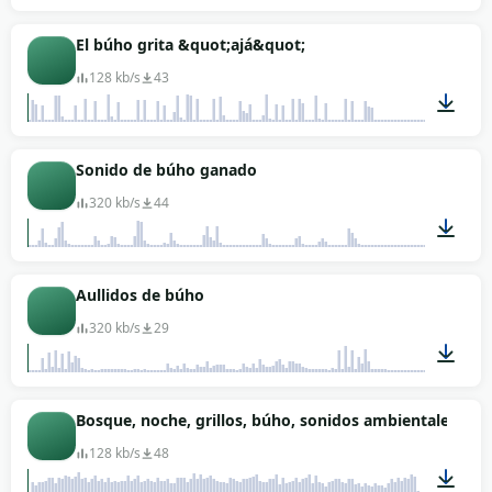
00:19
El búho grita &quot;ajá&quot;
128 kb/s
43
00:36
Sonido de búho ganado
320 kb/s
44
01:00
Aullidos de búho
320 kb/s
29
00:22
Bosque, noche, grillos, búho, sonidos ambientales.
128 kb/s
48