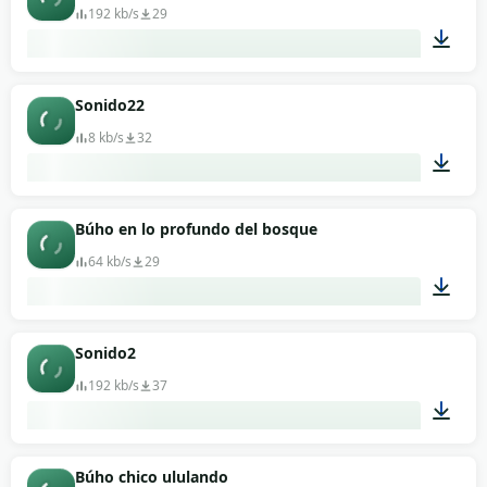
192 kb/s
29
00:05
Sonido22
8 kb/s
32
00:05
Búho en lo profundo del bosque
64 kb/s
29
00:33
Sonido2
192 kb/s
37
00:05
Búho chico ululando