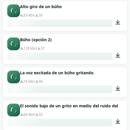
Alto giro de un búho
33 kb/s
50
00:01
Búho (opción 2)
128 kb/s
37
00:36
La voz excitada de un búho gritando.
16 kb/s
36
00:02
El sonido bajo de un grito en medio del ruido del bosq
64 kb/s
32