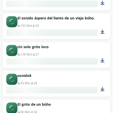
00:01
El sonido áspero del llanto de un viejo búho.
192 kb/s
33
00:08
Un solo grito loco
128 kb/s
37
00:06
sonido8
33 kb/s
28
00:03
El grito de un búho
56 kb/s
34