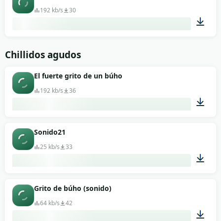
192 kb/s
30
00:42
Chillidos agudos
El fuerte grito de un búho
192 kb/s
36
00:06
Sonido21
25 kb/s
33
00:01
Grito de búho (sonido)
64 kb/s
42