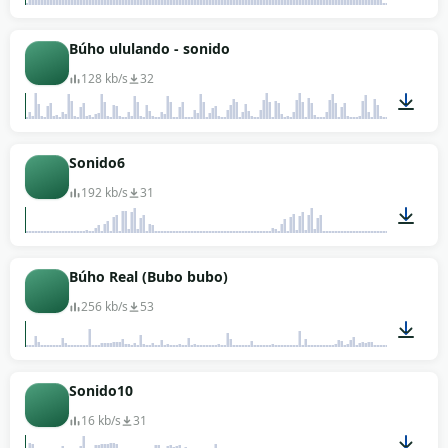
02:03
Búho ululando - sonido
128 kb/s
32
00:31
Sonido6
192 kb/s
31
00:07
Búho Real (Bubo bubo)
256 kb/s
53
01:05
Sonido10
16 kb/s
31