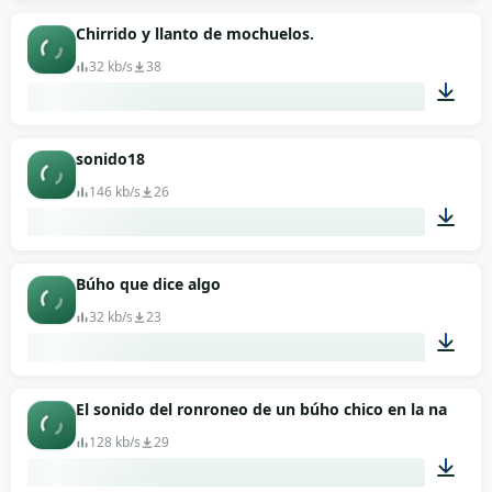
00:05
Chirrido y llanto de mochuelos.
32 kb/s
38
00:06
sonido18
146 kb/s
26
00:03
Búho que dice algo
32 kb/s
23
01:07
El sonido del ronroneo de un búho chico en la naturale
128 kb/s
29