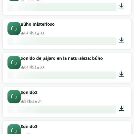
00:01
Búho misterioso
64 kb/s
33
00:13
Sonido de pájaro en la naturaleza: búho
64 kb/s
33
00:43
Sonido2
9 kb/s
31
00:01
Sonido3