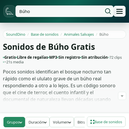
SoundDino
/
Base de sonidos
/
Animales Salvajes
/
Búho
Sonidos de Búho Gratis
Gratis
Libre de regalías
MP3
Sin registro
Sin atribución
72 clips
~21s media
Pocos sonidos identifican el bosque nocturno tan
rápido como el ululato grave de un búho real
respondiendo a otro a lo lejos. Es un código sonoro
que el cine de terror, el cuento infantil y el
documental de naturaleza llevan décadas usando
como atajo emocional. Estas 72 grabaciones
cubren el rango entero: ululatos largos de búho
real adulto, llamadas más agudas de lechuza
Base de sonidos
Grupos
Duración
Volumen
Bitrate
común, los chasquidos de pico que usan como