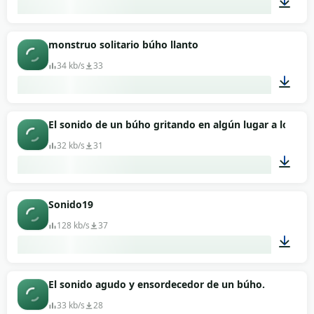
00:06
monstruo solitario búho llanto
34 kb/s
33
00:01
El sonido de un búho gritando en algún lugar a lo lejos
32 kb/s
31
00:52
Sonido19
128 kb/s
37
00:03
El sonido agudo y ensordecedor de un búho.
33 kb/s
28