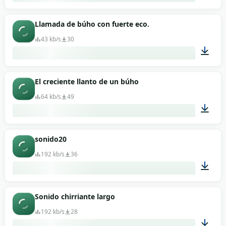
00:07
Llamada de búho con fuerte eco.
43 kb/s
30
00:08
El creciente llanto de un búho
64 kb/s
49
00:05
sonido20
192 kb/s
36
00:06
Sonido chirriante largo
192 kb/s
28