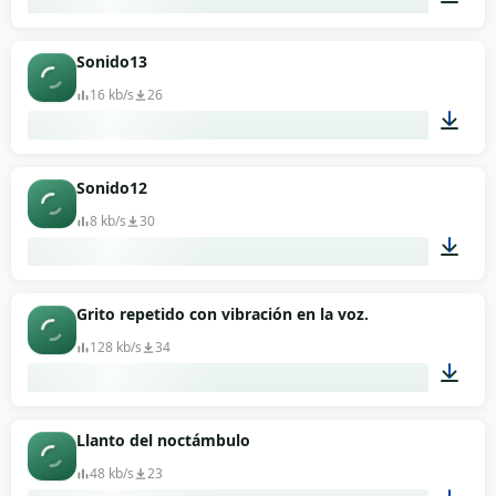
00:04
Sonido13
16 kb/s
26
00:02
Sonido12
8 kb/s
30
00:03
Grito repetido con vibración en la voz.
128 kb/s
34
00:06
Llanto del noctámbulo
48 kb/s
23