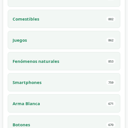
Comestibles
882
Juegos
862
Fenómenos naturales
853
Smartphones
759
Arma Blanca
671
Botones
670