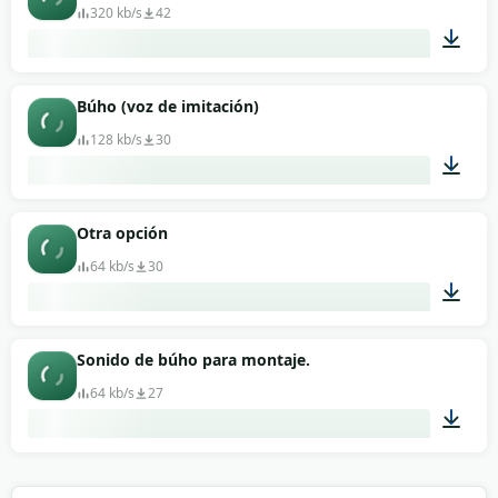
320 kb/s
42
00:36
Búho (voz de imitación)
128 kb/s
30
00:10
Otra opción
64 kb/s
30
00:13
Sonido de búho para montaje.
64 kb/s
27
00:47