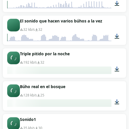
00:10
El sonido que hacen varios búhos a la vez
32 kb/s
32
00:57
Triple pitido por la noche
192 kb/s
32
00:07
Búho real en el bosque
128 kb/s
25
01:05
Sonido1
35 kb/s
30