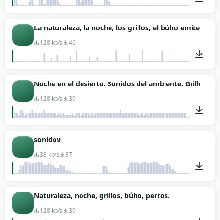
00:04
La naturaleza, la noche, los grillos, el búho emite soni
128 kb/s
46
03:09
Noche en el desierto. Sonidos del ambiente. Grillos, b
128 kb/s
39
02:02
sonido9
33 kb/s
37
00:02
Naturaleza, noche, grillos, búho, perros.
128 kb/s
39