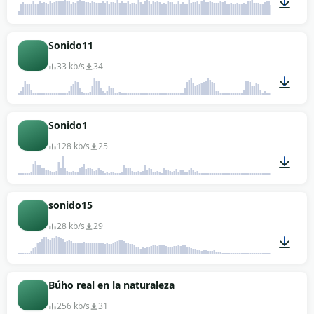
03:00
Sonido11
33 kb/s
34
00:02
Sonido1
128 kb/s
25
00:05
sonido15
28 kb/s
29
00:01
Búho real en la naturaleza
256 kb/s
31