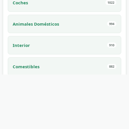
Coches
1022
Animales Domésticos
994
Interior
910
Comestibles
882
Juegos
862
Fenómenos naturales
853