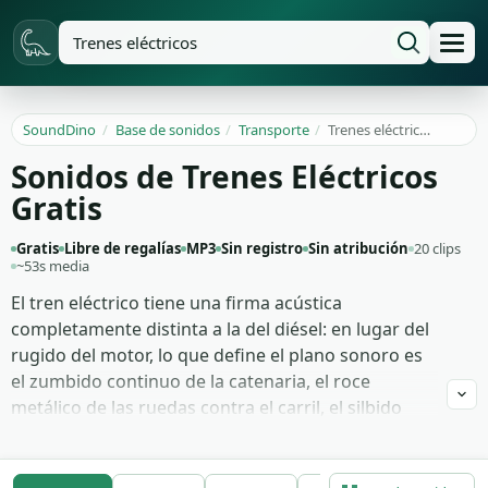
SoundDino
/
Base de sonidos
/
Transporte
/
Trenes eléctricos
Sonidos de Trenes Eléctricos
Gratis
Gratis
Libre de regalías
MP3
Sin registro
Sin atribución
20 clips
~53s media
El tren eléctrico tiene una firma acústica
completamente distinta a la del diésel: en lugar del
rugido del motor, lo que define el plano sonoro es
el zumbido continuo de la catenaria, el roce
metálico de las ruedas contra el carril, el silbido
agudo del freno regenerativo y los chasquidos
eléctricos breves cuando el pantógrafo cambia de
tramo. Estas 20 grabaciones capturan ese