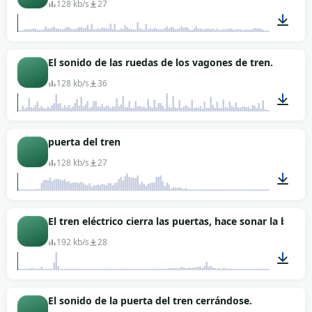
128 kb/s
27
00:42
El sonido de las ruedas de los vagones de tren.
128 kb/s
36
01:02
puerta del tren
128 kb/s
27
00:04
El tren eléctrico cierra las puertas, hace sonar la boci
192 kb/s
28
00:27
El sonido de la puerta del tren cerrándose.