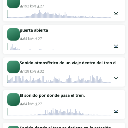
192 kb/s
27
00:37
puerta abierta
64 kb/s
27
00:02
Sonido atmosférico de un viaje dentro del tren de Mos
128 kb/s
32
05:17
El sonido por donde pasa el tren.
64 kb/s
27
00:33
Sonido donde el tren se detiene en la estación.