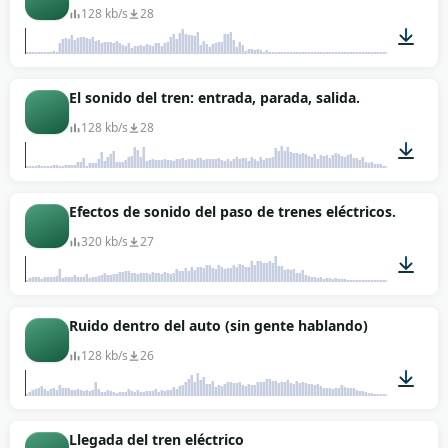
128 kb/s
28
00:04
El sonido del tren: entrada, parada, salida.
128 kb/s
28
00:46
Efectos de sonido del paso de trenes eléctricos.
320 kb/s
27
01:25
Ruido dentro del auto (sin gente hablando)
128 kb/s
26
02:21
Llegada del tren eléctrico