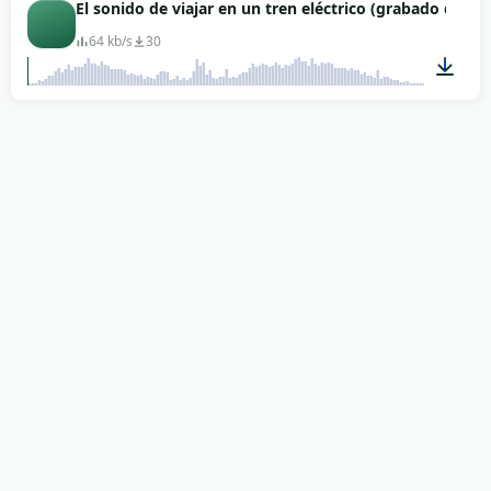
00:34
El sonido de viajar en un tren eléctrico (grabado dentr
64 kb/s
30
01:09