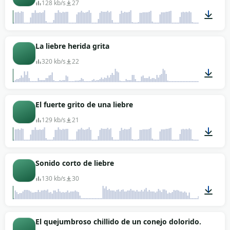
128 kb/s
27
00:07
La liebre herida grita
320 kb/s
22
00:05
El fuerte grito de una liebre
129 kb/s
21
00:07
Sonido corto de liebre
130 kb/s
30
00:02
El quejumbroso chillido de un conejo dolorido.