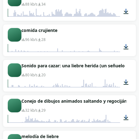
88 kb/s
34
00:09
comida crujiente
96 kb/s
28
00:12
Sonido para cazar: una liebre herida (un señuelo para 
80 kb/s
20
00:47
Conejo de dibujos animados saltando y regocijándose
32 kb/s
29
00:01
melodía de liebre