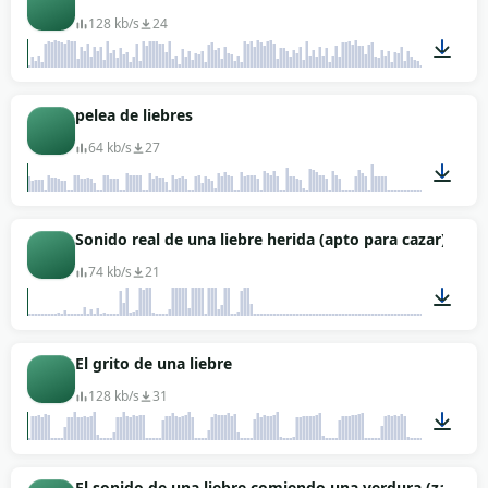
128 kb/s
24
00:14
pelea de liebres
64 kb/s
27
00:17
Sonido real de una liebre herida (apto para cazar)
74 kb/s
21
00:20
El grito de una liebre
128 kb/s
31
00:07
El sonido de una liebre comiendo una verdura (zanahor