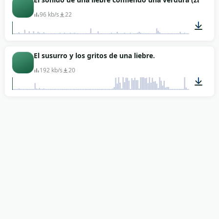
96 kb/s
22
00:12
El susurro y los gritos de una liebre.
192 kb/s
20
00:15