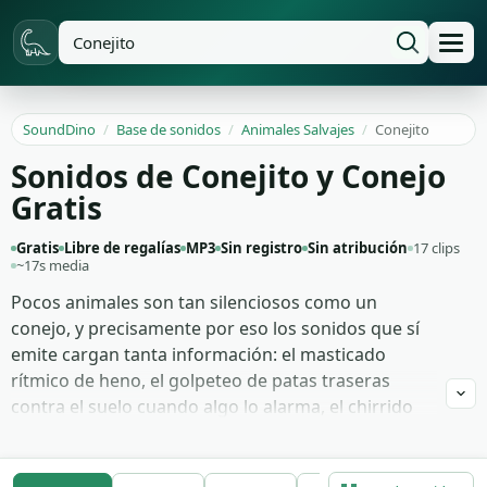
SoundDino
/
Base de sonidos
/
Animales Salvajes
/
Conejito
Sonidos de Conejito y Conejo
Gratis
Gratis
Libre de regalías
MP3
Sin registro
Sin atribución
17 clips
~17s media
Pocos animales son tan silenciosos como un
conejo, y precisamente por eso los sonidos que sí
emite cargan tanta información: el masticado
rítmico de heno, el golpeteo de patas traseras
contra el suelo cuando algo lo alarma, el chirrido
fino de un conejito doméstico pidiendo atención.
Estas 17 grabaciones capturan ese vocabulario
completo, registrado de cerca con micrófonos de