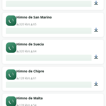
01:08
Himno de San Marino
320 kb/s
65
01:49
Himno de Suecia
320 kb/s
64
01:29
Himno de Chipre
128 kb/s
61
00:45
Himno de Malta
128 kb/s
54