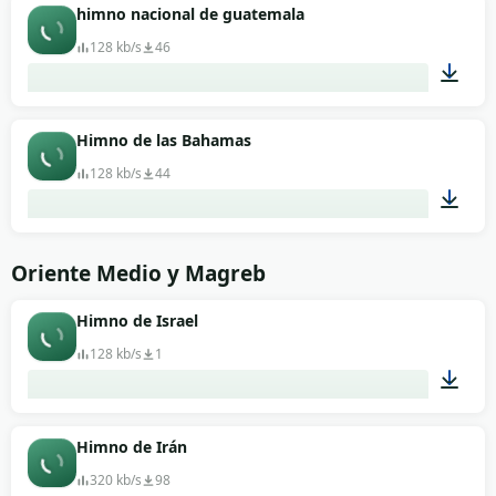
01:37
himno nacional de guatemala
128 kb/s
46
04:26
Himno de las Bahamas
128 kb/s
44
01:15
Oriente Medio y Magreb
Himno de Israel
128 kb/s
1
03:11
Himno de Irán
320 kb/s
98