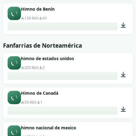
01:01
Himno de Benín
128 kb/s
43
01:08
Fanfarrias de Norteamérica
himno de estados unidos
320 kb/s
2
04:13
Himno de Canadá
56 kb/s
1
01:13
himno nacional de mexico