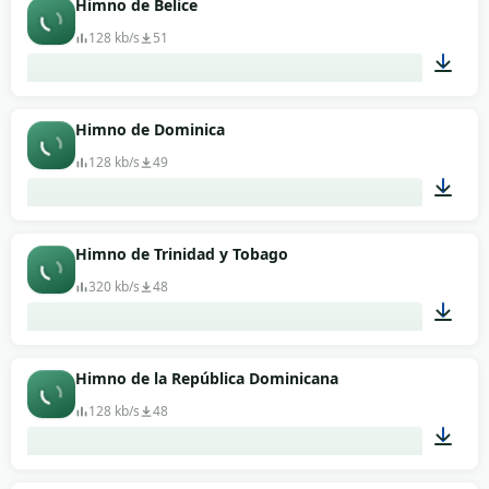
Himno de Belice
128 kb/s
51
02:42
Himno de Dominica
128 kb/s
49
00:49
Himno de Trinidad y Tobago
320 kb/s
48
00:33
Himno de la República Dominicana
128 kb/s
48