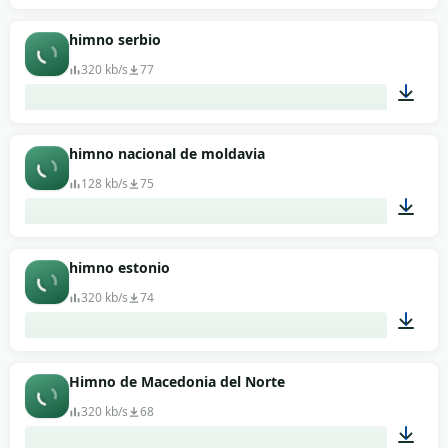
02:59
himno serbio
320 kb/s
77
01:13
himno nacional de moldavia
128 kb/s
75
01:51
himno estonio
320 kb/s
74
01:40
Himno de Macedonia del Norte
320 kb/s
68