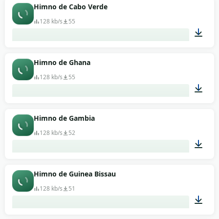
01:09
Himno de Cabo Verde
128 kb/s
55
01:05
Himno de Ghana
128 kb/s
55
00:58
Himno de Gambia
128 kb/s
52
01:20
Himno de Guinea Bissau
128 kb/s
51