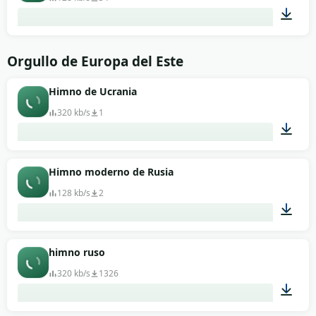
00:49
Orgullo de Europa del Este
Himno de Ucrania
320 kb/s
1
01:52
Himno moderno de Rusia
128 kb/s
2
03:33
himno ruso
320 kb/s
1326