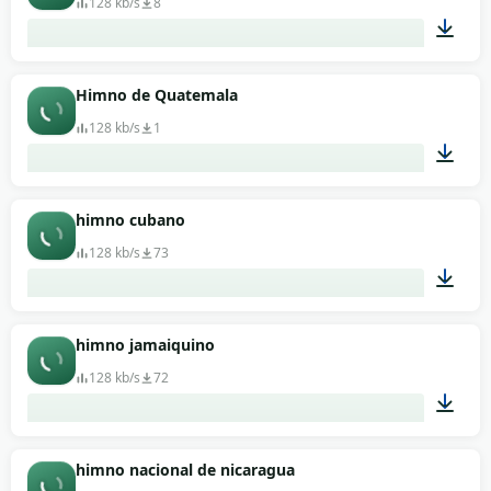
128 kb/s
8
04:45
Himno de Quatemala
128 kb/s
1
01:37
himno cubano
128 kb/s
73
01:10
himno jamaiquino
128 kb/s
72
00:49
himno nacional de nicaragua