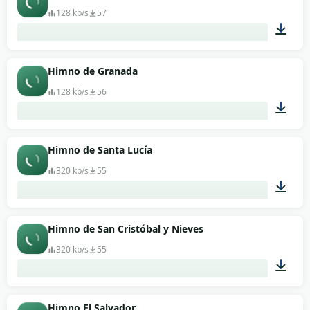
128 kb/s
57
01:19
Himno de Granada
128 kb/s
56
01:01
Himno de Santa Lucía
320 kb/s
55
02:03
Himno de San Cristóbal y Nieves
320 kb/s
55
01:03
Himno El Salvador