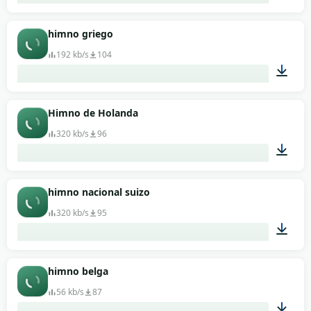
01:19
himno griego
192 kb/s
104
00:59
Himno de Holanda
320 kb/s
96
00:53
himno nacional suizo
320 kb/s
95
01:37
himno belga
56 kb/s
87