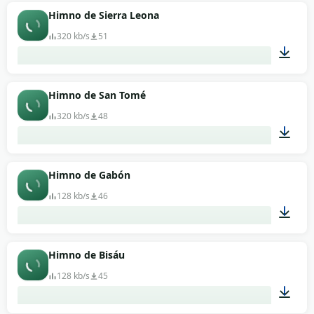
01:03
Himno de Sierra Leona
320 kb/s
51
00:57
Himno de San Tomé
320 kb/s
48
03:03
Himno de Gabón
128 kb/s
46
01:45
Himno de Bisáu
128 kb/s
45