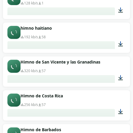
128 kb/s
1
01:19
himno haitiano
192 kb/s
58
04:50
Himno de San Vicente y las Granadinas
320 kb/s
57
00:56
Himno de Costa Rica
256 kb/s
57
01:50
Himno de Barbados