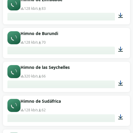
128 kb/s
83
02:13
Himno de Burundi
128 kb/s
70
01:52
Himno de las Seychelles
320 kb/s
66
00:35
Himno de Sudáfrica
128 kb/s
62