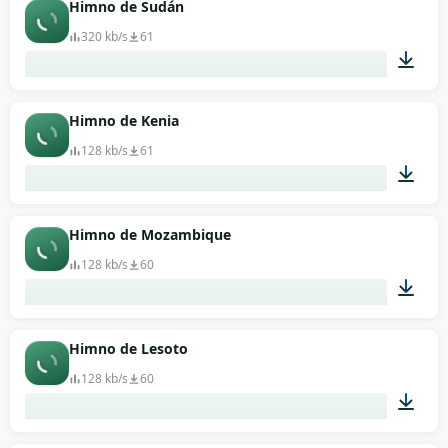
01:59
Himno de Sudán
320 kb/s
61
00:38
Himno de Kenia
128 kb/s
61
00:41
Himno de Mozambique
128 kb/s
60
02:52
Himno de Lesoto
128 kb/s
60