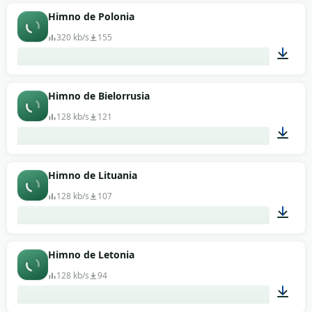
04:02
Himno de Polonia
320 kb/s
155
02:36
Himno de Bielorrusia
128 kb/s
121
03:32
Himno de Lituania
128 kb/s
107
01:39
Himno de Letonia
128 kb/s
94