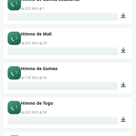
320 kb/s
1
01:33
Himno de Malí
320 kb/s
59
03:54
Himno de Guinea
128 kb/s
59
01:04
Himno de Togo
320 kb/s
58
01:05