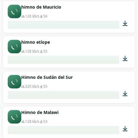
01:39
himno de Mauricio
128 kb/s
56
00:40
himno etíope
128 kb/s
55
01:13
Himno de Sudán del Sur
320 kb/s
55
01:18
Himno de Malawi
128 kb/s
53