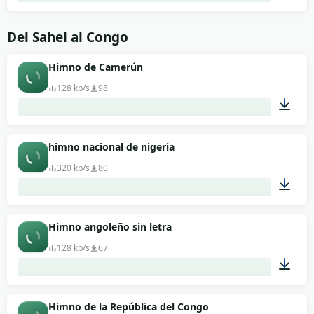
01:43
Del Sahel al Congo
Himno de Camerún
128 kb/s
98
00:58
himno nacional de nigeria
320 kb/s
80
01:02
Himno angoleño sin letra
128 kb/s
67
01:22
Himno de la República del Congo