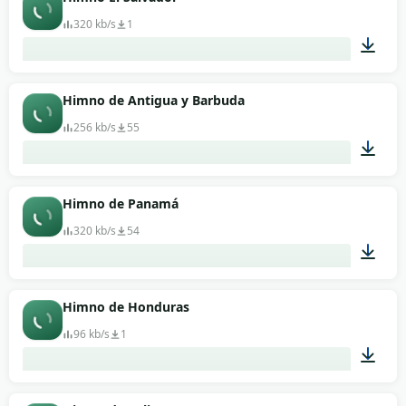
320 kb/s
1
04:22
Himno de Antigua y Barbuda
256 kb/s
55
01:01
Himno de Panamá
320 kb/s
54
01:12
Himno de Honduras
96 kb/s
1
02:39