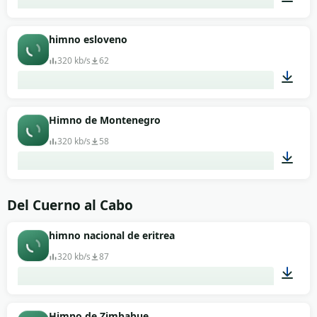
02:10
himno esloveno
320 kb/s
62
01:34
Himno de Montenegro
320 kb/s
58
02:20
Del Cuerno al Cabo
himno nacional de eritrea
320 kb/s
87
02:02
Himno de Zimbabue