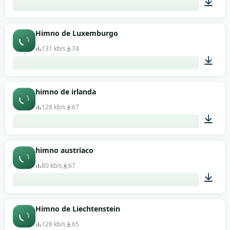
03:16
Himno de Luxemburgo
131 kb/s
74
03:00
himno de irlanda
128 kb/s
67
01:05
himno austriaco
80 kb/s
67
04:12
Himno de Liechtenstein
128 kb/s
65