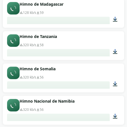
02:03
Himno de Madagascar
128 kb/s
59
01:02
Himno de Tanzania
320 kb/s
58
01:37
Himno de Somalia
320 kb/s
56
01:46
Himno Nacional de Namibia
320 kb/s
56