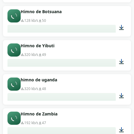
02:52
Himno de Botsuana
128 kb/s
50
01:23
Himno de Yibuti
320 kb/s
49
00:46
himno de uganda
320 kb/s
48
00:29
Himno de Zambia
192 kb/s
47