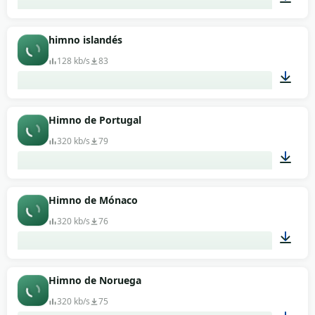
02:07
himno islandés
128 kb/s
83
01:39
Himno de Portugal
320 kb/s
79
03:26
Himno de Mónaco
320 kb/s
76
01:11
Himno de Noruega
320 kb/s
75