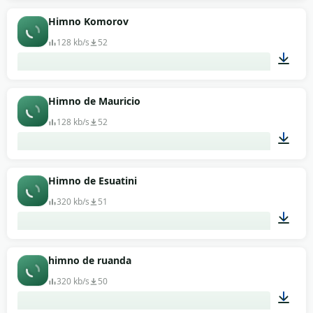
01:08
Himno Komorov
128 kb/s
52
01:36
Himno de Mauricio
128 kb/s
52
00:59
Himno de Esuatini
320 kb/s
51
02:14
himno de ruanda
320 kb/s
50