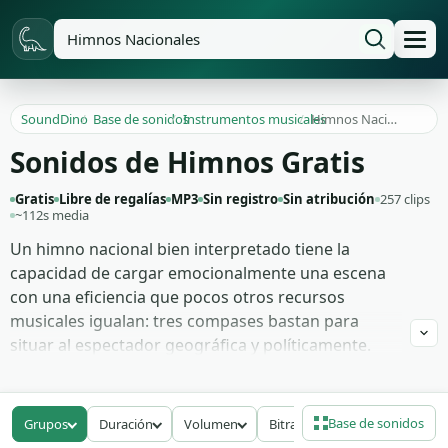
SoundDino
/
Base de sonidos
/
Instrumentos musicales
/
Himnos Nacionales
Sonidos de Himnos Gratis
Gratis
Libre de regalías
MP3
Sin registro
Sin atribución
257 clips
~112s media
Un himno nacional bien interpretado tiene la
capacidad de cargar emocionalmente una escena
con una eficiencia que pocos otros recursos
musicales igualan: tres compases bastan para
situar al espectador geográfica y políticamente.
Estas 257 grabaciones recogen interpretaciones
orquestales completas de himnos de distintos
países, con arreglos solemnes en versión
Base de sonidos
Grupos
Duración
Volumen
Bitrate
instrumental, tomas más breves para usar como