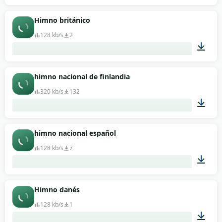
01:51
Himno británico
128 kb/s
2
00:34
himno nacional de finlandia
320 kb/s
132
02:10
himno nacional español
128 kb/s
7
01:02
Himno danés
128 kb/s
1