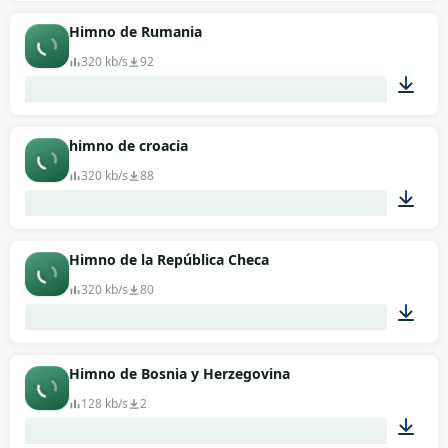
01:46
Himno de Rumania
320 kb/s
92
03:44
himno de croacia
320 kb/s
88
02:22
Himno de la República Checa
320 kb/s
80
01:14
Himno de Bosnia y Herzegovina
128 kb/s
2