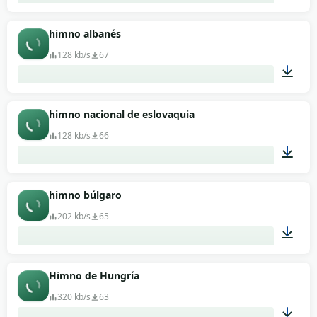
02:26
himno albanés
128 kb/s
67
01:52
himno nacional de eslovaquia
128 kb/s
66
01:22
himno búlgaro
202 kb/s
65
01:30
Himno de Hungría
320 kb/s
63