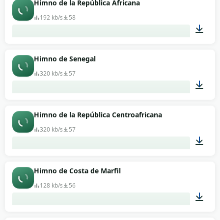
Himno de la República Africana
192 kb/s
58
01:11
Himno de Senegal
320 kb/s
57
01:47
Himno de la República Centroafricana
320 kb/s
57
01:12
Himno de Costa de Marfil
128 kb/s
56