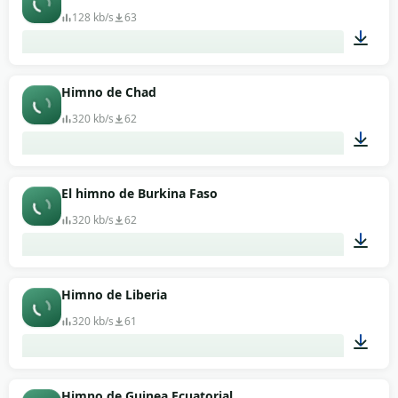
128 kb/s
63
01:15
Himno de Chad
320 kb/s
62
01:14
El himno de Burkina Faso
320 kb/s
62
02:36
Himno de Liberia
320 kb/s
61
01:28
Himno de Guinea Ecuatorial