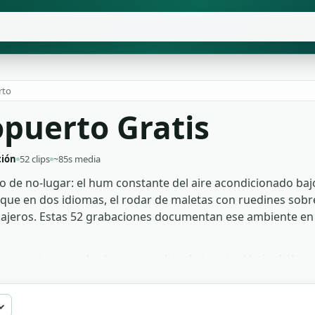
rto
opuerto Gratis
ción
52 clips
~85s media
 de no-lugar: el hum constante del aire acondicionado bajo
e en dos idiomas, el rodar de maletas con ruedines sobre s
asajeros. Estas 52 grabaciones documentan ese ambiente en
aeropuertos usan las tomas amplias de terminal bajo diálogo
necesidad de plano establishing. Los podcasts de ficción a
ente en segundos. Para un vlog de viaje o un vídeo de turis
nmediata. Bajar el sonido aeropuerto completo es gratis, si