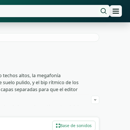
 techos altos, la megafonía
uelo pulido, y el bip rítmico de los
 capas separadas para que el editor
, donde la reverberación natural del
provechan los anuncios de megafonía como
mo, el rodar de equipajes y el coro de
Base de sonidos
n registro, libre de derechos para uso