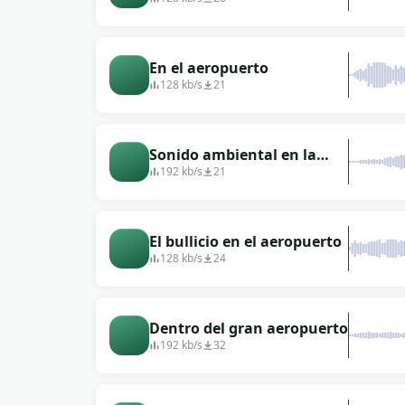
cafeterías.
En el aeropuerto
128 kb/s
21
Sonido ambiental en la
puerta de embarque de un
192 kb/s
21
aeropuerto extranjero
El bullicio en el aeropuerto
128 kb/s
24
Dentro del gran aeropuerto
192 kb/s
32