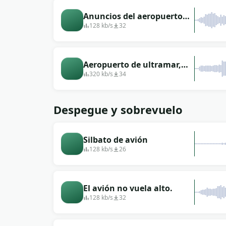
Anuncios del aeropuerto
en inglés en un ambiente
128 kb/s
32
ruidoso.
Aeropuerto de ultramar,
suena el anuncio previo
320 kb/s
34
Despegue y sobrevuelo
Silbato de avión
128 kb/s
26
El avión no vuela alto.
128 kb/s
32