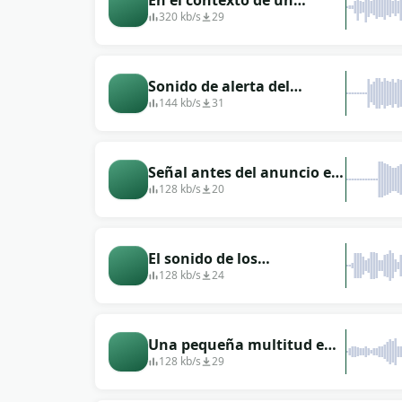
En el contexto de un
anuncio en el aeropuerto.
320 kb/s
29
Sonido de alerta del
aeropuerto (melodía)
144 kb/s
31
Señal antes del anuncio en
el aeropuerto.
128 kb/s
20
El sonido de los
controladores del
128 kb/s
24
aeropuerto hablando en
inglés.
Una pequeña multitud en
el aeropuerto y un
128 kb/s
29
anuncio.