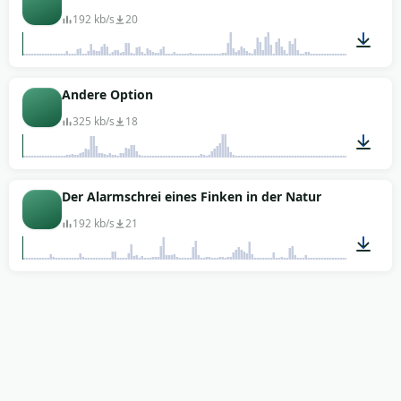
192 kb/s
20
00:05
Andere Option
325 kb/s
18
00:02
Der Alarmschrei eines Finken in der Natur
192 kb/s
21
00:06