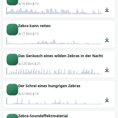
16 kb/s
13
00:03
Zebra kann reiten
17 kb/s
13
00:01
Das Geräusch eines wilden Zebras in der Nacht
128 kb/s
21
00:07
Der Schrei eines hungrigen Zebras
32 kb/s
16
00:05
Zebra-Soundeffektmaterial