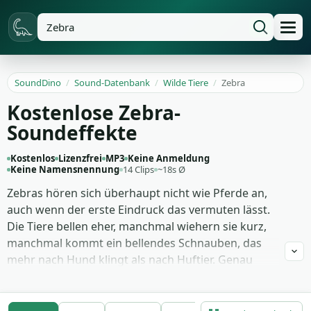
SoundDino
/
Sound-Datenbank
/
Wilde Tiere
/
Zebra
Kostenlose Zebra-
Soundeffekte
Kostenlos
Lizenzfrei
MP3
Keine Anmeldung
Keine Namensnennung
14 Clips
~18s Ø
Zebras hören sich überhaupt nicht wie Pferde an,
auch wenn der erste Eindruck das vermuten lässt.
Die Tiere bellen eher, manchmal wiehern sie kurz,
manchmal kommt ein bellendes Schnauben, das
mehr nach Hund klingt als nach Huftier. Genau
diese Eigenheit macht den Sound für Doku, Tierfilm
und Kinderanimation interessant — du erzählst
Savanne, ohne den Klischee-Pferdeton zu