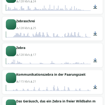
128 kb/s
24
00:08
Zebraschrei
128 kb/s
25
00:06
Zebra
128 kb/s
17
02:02
Kommunikationszebra in der Paarungszeit
115 kb/s
21
00:04
Das Geräusch, das ein Zebra in freier Wildbahn macht