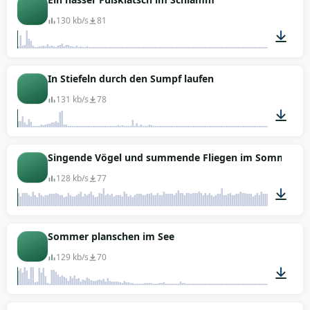
130 kb/s
81
00:01
In Stiefeln durch den Sumpf laufen
131 kb/s
78
00:01
Singende Vögel und summende Fliegen im Sommer
128 kb/s
77
00:47
Sommer planschen im See
129 kb/s
70