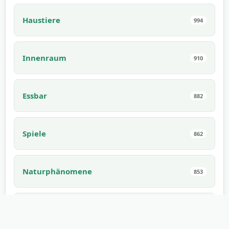
Haustiere
994
Innenraum
910
Essbar
882
Spiele
862
Naturphänomene
853
Smartphones
759