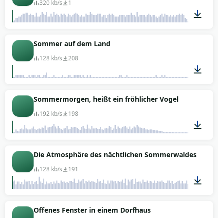
320 kb/s
1
00:34
Sommer auf dem Land
128 kb/s
208
01:05
Sommermorgen, heißt ein fröhlicher Vogel
192 kb/s
198
00:15
Die Atmosphäre des nächtlichen Sommerwaldes
128 kb/s
191
00:19
Offenes Fenster in einem Dorfhaus