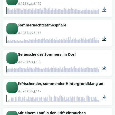
128 kb/s
175
00:48
Sommernachtsatmosphäre
128 kb/s
168
00:28
Geräusche des Sommers im Dorf
128 kb/s
138
00:37
Erfrischender, summender Hintergrundklang an ei
320 kb/s
117
00:22
Mit einem Lauf in den Stift eintauchen