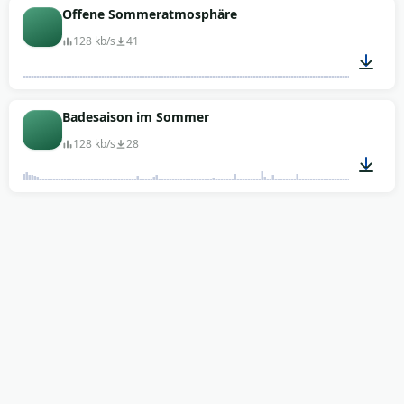
00:32
Offene Sommeratmosphäre
128 kb/s
41
07:47
Badesaison im Sommer
128 kb/s
28
00:04