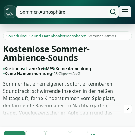
SoundDino
/
Sound-Datenbank
/
Atmosphären
/
Sommer-Atmosphäre
Kostenlose Sommer-
Ambience-Sounds
Kostenlos
Lizenzfrei
MP3
Keine Anmeldung
Keine Namensnennung
25 Clips
~43s Ø
Sommer hat einen eigenen, sofort erkennbaren
Soundtrack: schwirrende Insekten in der heißen
Mittagsluft, ferne Kinderstimmen vom Spielplatz,
der lärmende Rasenmäher im Nachbargarten,
träges Vogelgezwitscher im Apfelbaum und das
Klimpern von Eiswürfeln im hohen Glas auf dem
Balkon. Genau aus diesen vielen Schichten lebt eine
wirklich glaubwürdige Sommerszene im Spielfilm,