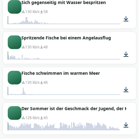
00:01
Sich gegenseitig mit Wasser bespritzen
130 kb/s
58
00:01
Spritzende Fische bei einem Angelausflug
130 kb/s
48
00:01
Fische schwimmen im warmen Meer
130 kb/s
46
00:01
Der Sommer ist der Geschmack der Jugend, der Klang 
128 kb/s
45