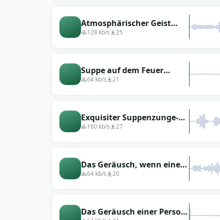
Löffel bläst
Atmosphärischer Geist
giftige Hühnersuppe
128 kb/s
25
schüttelt schnelle Hand-
Soundeffekt
Suppe auf dem Feuer
kochen
64 kb/s
21
Exquisiter Suppenzunge-
Soundeffekt,
160 kb/s
27
Charakterstimme, Vielfalt,
Soundeffekt, dramatischer
Effekt
Das Geräusch, wenn eine
Person beim Suppenessen
64 kb/s
20
kocht (Komödie)
Das Geräusch einer Person,