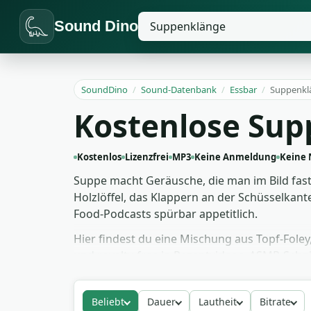
Sound Dino
SoundDino
/
Sound-Datenbank
/
Essbar
/
Suppenkl
Kostenlose Su
Kostenlos
Lizenzfrei
MP3
Keine Anmeldung
Keine
Suppe macht Geräusche, die man im Bild fast
Holzlöffel, das Klappern an der Schüsselkan
Food-Podcasts spürbar appetitlich.
Hier findest du eine Mischung aus Topf-Fole
und royalty-free in Rezeptvideos, ASMR-Schn
nah am Mikrofon entstanden, deshalb tragen 
Hintergrund halten und die Schlürf-Hits gezie
Beliebt
Dauer
Lautheit
Bitrate