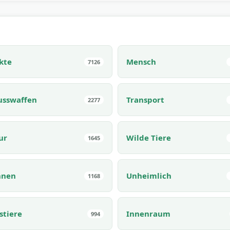
kte
Mensch
7126
usswaffen
Transport
2277
ur
Wilde Tiere
1645
nnen
Unheimlich
1168
stiere
Innenraum
994