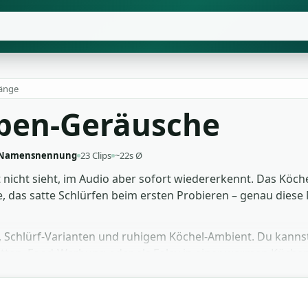
änge
ppen-Geräusche
 Namensnennung
23 Clips
~22s Ø
 nicht sieht, im Audio aber sofort wiedererkennt. Das Kö
te, das satte Schlürfen beim ersten Probieren – genau die
y, Schlürf-Varianten und ruhigem Köchel-Ambient. Du kann
itten, Food-Werbung oder als Foley in einer warmen Küche
sie auch unter Sprechertext. Wer ein dichtes Küchenbett ba
lt auf den Schnittpunkt einer Reaktion setzen.