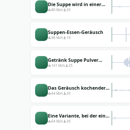
Die Suppe wird in einer
Schüssel gerührt (Option 2)
80 kb/s
20
Suppen-Essen-Geräusch
96 kb/s
19
Getränk Suppe Pulver
Zunge Stimme Charakter
161 kb/s
25
Charakter Stimme Vielfalt
Soundeffekte dramatische
Wirkung
Das Geräusch kochender
Suppe auf dem Herd
64 kb/s
20
Eine Variante, bei der eine
Person sehr heiße Suppe
64 kb/s
20
isst, indem sie auf einen