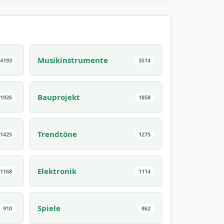
Musikinstrumente
4193
3514
Bauprojekt
1926
1858
Trendtöne
1425
1275
Elektronik
1168
1114
Spiele
910
862