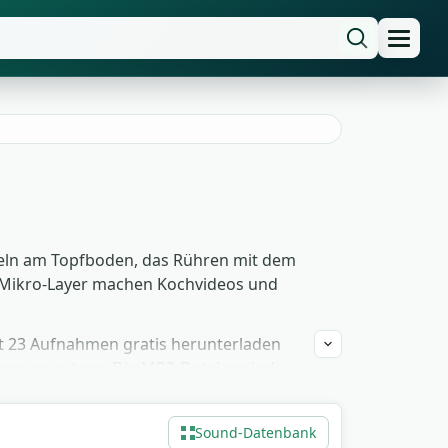
cheln am Topfboden, das Rühren mit dem
se Mikro-Layer machen Kochvideos und
st 23 Aufnahmen gratis herunterladen
nszene nutzen. Die MP3-Dateien sind
uen will, kann das Köcheln leise im
Sound-Datenbank