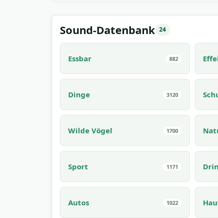
Sound-Datenbank
24
Essbar
Effe
882
Dinge
Sch
3120
Wilde Vögel
Nat
1700
Sport
Dri
1171
Autos
Hau
1022