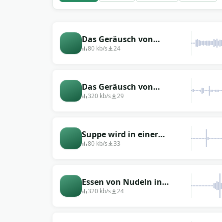
Das Geräusch von
kochender und kochender
80 kb/s
24
Suppe in der Küche
Das Geräusch von
kochendem Brei oder
320 kb/s
29
Suppe
Suppe wird in einer
Schüssel gerührt
80 kb/s
33
Essen von Nudeln in
Pulverform, Soundeffekt 4
320 kb/s
24