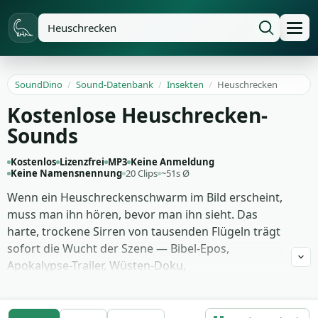
SoundDino
/
Sound-Datenbank
/
Insekten
/
Heuschrecken
Kostenlose Heuschrecken-
Sounds
Kostenlos
Lizenzfrei
MP3
Keine Anmeldung
Keine Namensnennung
20 Clips
~51s Ø
Wenn ein Heuschreckenschwarm im Bild erscheint,
muss man ihn hören, bevor man ihn sieht. Das
harte, trockene Sirren von tausenden Flügeln trägt
sofort die Wucht der Szene — Bibel-Epos,
Apokalypse-Trailer, Wüsten-Doku,
Naturkatastrophen-Reportage. Auch einzeln, als
nervöses Zirpen einer einzelnen Heuschrecke im
Gras, funktioniert der Sound als Akzent in einer