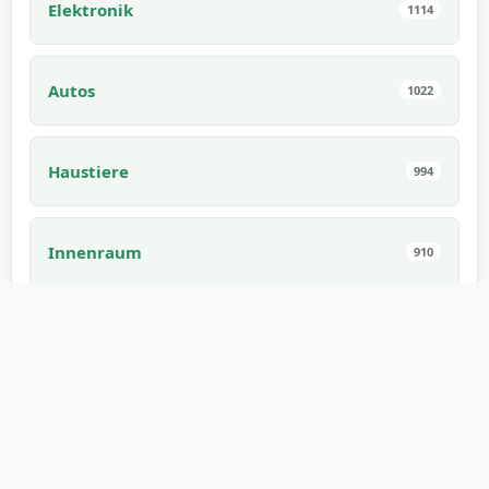
Elektronik
1114
Autos
1022
Haustiere
994
Innenraum
910
Essbar
882
Spiele
862