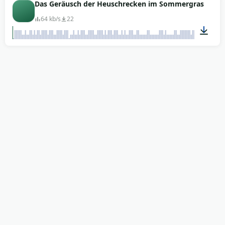
00:29
Das Geräusch der Heuschrecken im Sommergras
64 kb/s
22
00:39