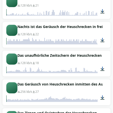
128 kb/s
21
00:46
Nachts ist das Geräusch der Heuschrecken in freier W
128 kb/s
22
00:44
Das unaufhörliche Zwitschern der Heuschrecken
128 kb/s
18
00:47
Das Geräusch von Heuschrecken inmitten des Autolär
256 kb/s
27
00:48
Das Zirpen und Quietschen der Heuschrecken