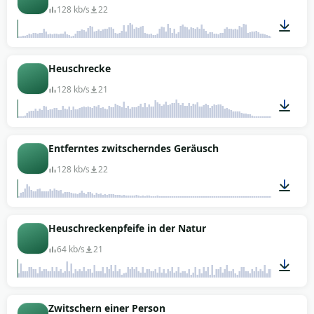
128 kb/s
22
02:11
Heuschrecke
128 kb/s
21
00:29
Entferntes zwitscherndes Geräusch
128 kb/s
22
00:05
Heuschreckenpfeife in der Natur
64 kb/s
21
00:15
Zwitschern einer Person