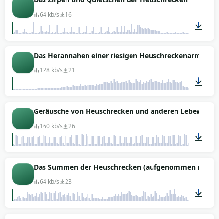
64 kb/s
16
00:24
Das Herannahen einer riesigen Heuschreckenarmee
128 kb/s
21
00:23
Geräusche von Heuschrecken und anderen Lebewesen
160 kb/s
26
01:04
Das Summen der Heuschrecken (aufgenommen mit eine
64 kb/s
23