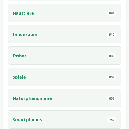
Haustiere
994
Innenraum
910
Essbar
882
Spiele
862
Naturphänomene
853
Smartphones
759