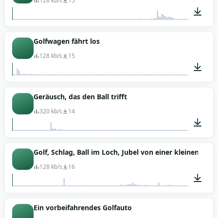
128 kb/s
15
00:12
Golfwagen fährt los
128 kb/s
15
00:08
Geräusch, das den Ball trifft
320 kb/s
14
00:01
Golf, Schlag, Ball im Loch, Jubel von einer kleinen M
128 kb/s
16
00:15
Ein vorbeifahrendes Golfauto