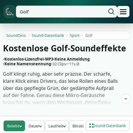
SoundDino
/
Sound-Datenbank
/
Sport
/
Golf
Kostenlose Golf-Soundeffekte
Kostenlos
Lizenzfrei
MP3
Keine Anmeldung
Keine Namensnennung
32 Clips
~11s Ø
Golf klingt ruhig, aber sehr präzise. Der scharfe,
klare Klick eines Drivers, das leise Rollen eines Balls
über das gepflegte Grün, der gedämpfte Aufprall
auf der Fahne. Genau diese Mikro-Geräusche
brauchst du, wenn dein Werbespot, deine Doku
oder dein Hörspiel auf einem Golfplatz spielt und
der Zuschauer wirklich dort sein soll. Ohne sie
bleibt jede Schwung-Aufnahme stumm und unecht.
Sound-Datenbank
Beliebt
Dauer
Lautheit
Bitrate