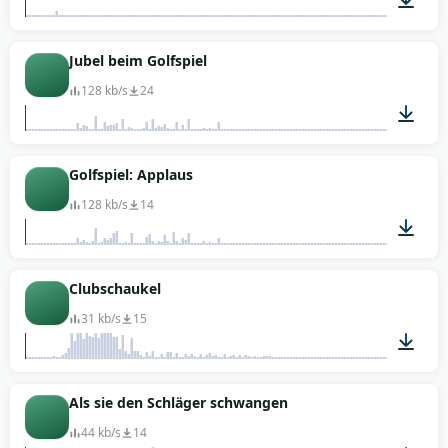
00:02
Jubel beim Golfspiel
128 kb/s
24
00:11
Golfspiel: Applaus
128 kb/s
14
00:11
Clubschaukel
31 kb/s
15
00:01
Als sie den Schläger schwangen
44 kb/s
14