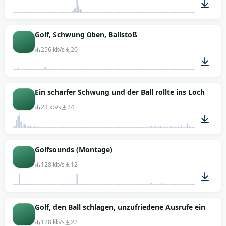
00:01
Golf, Schwung üben, Ballstoß
256 kb/s
20
00:07
Ein scharfer Schwung und der Ball rollte ins Loch
23 kb/s
24
00:03
Golfsounds (Montage)
128 kb/s
12
00:08
Golf, den Ball schlagen, unzufriedene Ausrufe einer 
128 kb/s
22