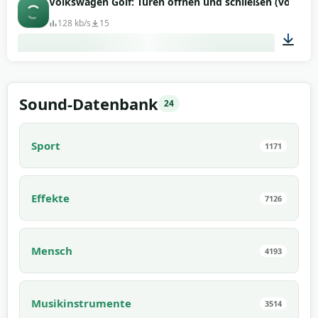
Volkswagen Golf: Türen öffnen und schließen (von inn
128 kb/s
15
00:20
Sound-Datenbank
24
Sport
1171
Effekte
7126
Mensch
4193
Musikinstrumente
3514