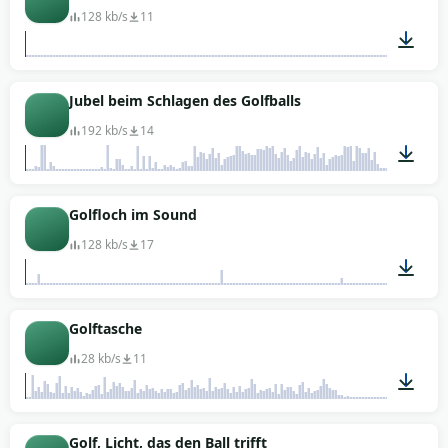
128 kb/s
11
00:21
Jubel beim Schlagen des Golfballs
192 kb/s
14
00:05
Golfloch im Sound
128 kb/s
17
00:19
Golftasche
28 kb/s
11
00:02
Golf, Licht, das den Ball trifft