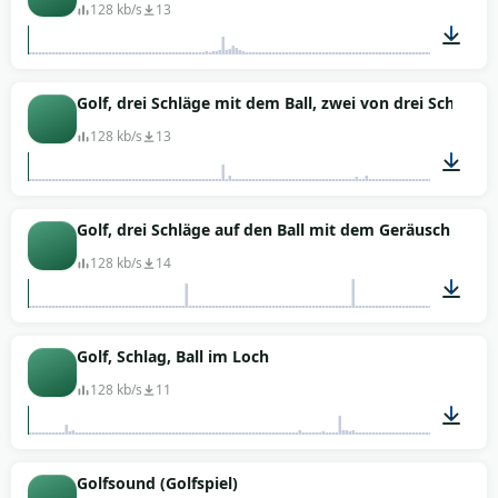
128 kb/s
13
00:24
Golf, drei Schläge mit dem Ball, zwei von drei Schläge
128 kb/s
13
00:15
Golf, drei Schläge auf den Ball mit dem Geräusch von 
128 kb/s
14
00:18
Golf, Schlag, Ball im Loch
128 kb/s
11
00:02
Golfsound (Golfspiel)