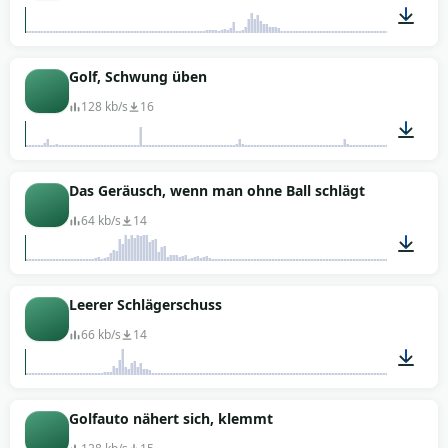
00:16
Golf, Schwung üben
128 kb/s
16
00:09
Das Geräusch, wenn man ohne Ball schlägt
64 kb/s
14
00:01
Leerer Schlägerschuss
66 kb/s
14
00:01
Golfauto nähert sich, klemmt