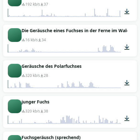
192 kb/s
37
02:10
Die Geräusche eines Fuchses in der Ferne im Wald
16 kb/s
34
00:07
Geräusche des Polarfuchses
320 kb/s
28
00:05
junger Fuchs
320 kb/s
38
00:39
Fuchsgeräusch (sprechend)