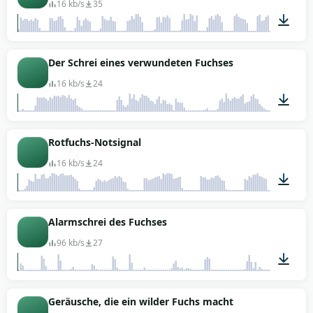
16 kb/s
35
00:05
Der Schrei eines verwundeten Fuchses
16 kb/s
24
00:05
Rotfuchs-Notsignal
16 kb/s
24
00:05
Alarmschrei des Fuchses
96 kb/s
27
00:41
Geräusche, die ein wilder Fuchs macht