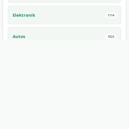
Elektronik
1114
Autos
1022
Haustiere
994
Innenraum
910
Essbar
882
Spiele
862