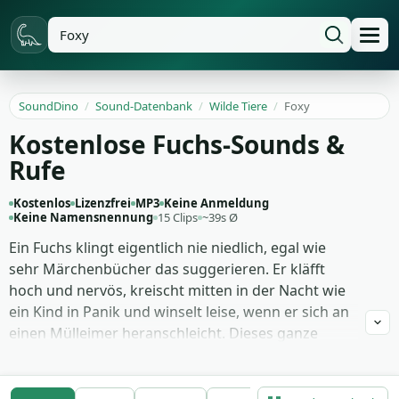
SoundDino
/
Sound-Datenbank
/
Wilde Tiere
/
Foxy
Kostenlose Fuchs-Sounds &
Rufe
Kostenlos
Lizenzfrei
MP3
Keine Anmeldung
Keine Namensnennung
15 Clips
~39s Ø
Ein Fuchs klingt eigentlich nie niedlich, egal wie
sehr Märchenbücher das suggerieren. Er kläfft
hoch und nervös, kreischt mitten in der Nacht wie
ein Kind in Panik und winselt leise, wenn er sich an
einen Mülleimer heranschleicht. Dieses ganze
Spektrum braucht jeder Film, in dem ein Tier durch
den Garten streunt, und jedes Märchenhörspiel, in
dem der schlaue Schlawiner um die Bauernhütte