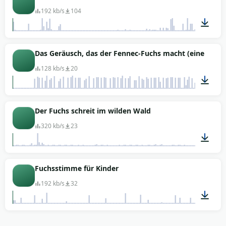
192 kb/s
104
01:40
Das Geräusch, das der Fennec-Fuchs macht (eine Art 
128 kb/s
20
01:07
Der Fuchs schreit im wilden Wald
320 kb/s
23
00:58
Fuchsstimme für Kinder
192 kb/s
32
01:21