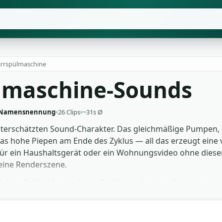
irrspülmaschine
lmaschine-Sounds
 Namensnennung
26 Clips
~31s Ø
nterschätzten Sound-Charakter. Das gleichmäßige Pumpen, 
das hohe Piepen am Ende des Zyklus — all das erzeugt eine
r ein Haushaltsgerät oder ein Wohnungsvideo ohne diesen L
eine Renderszene.
etten Spülzyklus als Atmo-Bett bis zu kurzen Akzenten w
unter Küchen-Vlogs legen, in einer Sitcom als Hintergrund e
 von Haushaltsgeräuschen schneiden. Alle Clips sind grati
geladen werden.