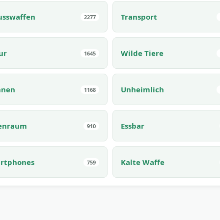
usswaffen
Transport
2277
ur
Wilde Tiere
1645
nnen
Unheimlich
1168
enraum
Essbar
910
rtphones
Kalte Waffe
759