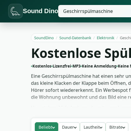
Sound Dino
SoundDino
/
Sound-Datenbank
/
Elektronik
/
Gesch
Kostenlose Spü
Kostenlos
Lizenzfrei
MP3
Keine Anmeldung
Keine
Eine Geschirrspülmaschine hat einen sehr u
das kleine Klacken der Klappe beim Öffnen, 
Hörer sofort wiedererkennt. Ein Werbespot fü
die Wohnung unbewohnt und das Bild eine r
Hier stehen 26 Aufnahmen bereit, vom kompl
Schichten in deiner Mischung. Du kannst sie 
Doku verwenden oder als ASMR-Track für Fans
Beliebt
Dauer
Lautheit
Bitrate
Namensnennung in deine Projekte herunter