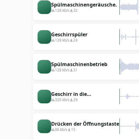
Spülmaschinengeräusche.
128 kb/s
32
Geschirrspüler
128 kb/s
24
Spülmaschinenbetrieb
128 kb/s
31
Geschirr in die
Spülmaschine einräumen
320 kb/s
29
Drücken der Öffnungstaste
96 kb/s
15