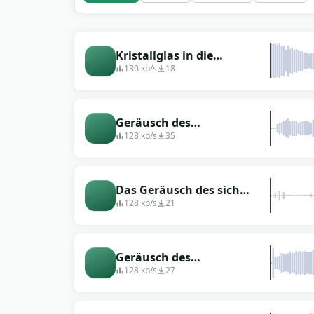
Kristallglas in die
Spülmaschine geben
130 kb/s
18
Geräusch des
Geschirrspülers: schaltet
128 kb/s
35
sich ein und läuft
Das Geräusch des sich
öffnenden Geschirrspülers.
128 kb/s
21
Geräusch des
Geschirrspülers: Wasser
128 kb/s
27
einfüllen, Geschirr spülen,
Wasser ablassen