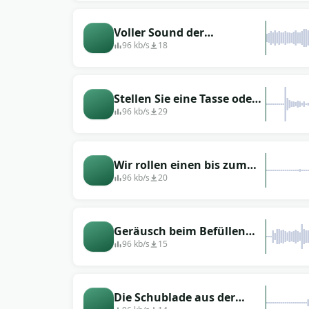
Voller Sound der
Spülmaschine
96 kb/s
18
Stellen Sie eine Tasse oder
ein Glas in die
96 kb/s
29
Spülmaschine
Wir rollen einen bis zum
Ende gefüllten Behälter für
96 kb/s
20
Gerichte hin und her
Geräusch beim Befüllen
der Spülmaschine
96 kb/s
15
Die Schublade aus der