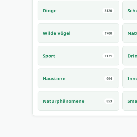
Dinge
Sch
3120
Wilde Vögel
Nat
1700
Sport
Dri
1171
Haustiere
Inn
994
Naturphänomene
Sma
853