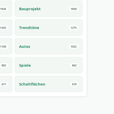
Bauprojekt
1926
1858
Trendtöne
1425
1275
Autos
1168
1022
Spiele
882
862
Schaltflächen
671
670