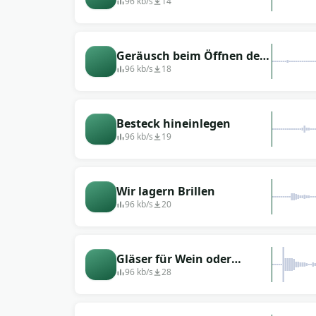
Spülmaschine ausrollen
96 kb/s
14
Geräusch beim Öffnen der
Schublade der
96 kb/s
18
Spülmaschine
Besteck hineinlegen
96 kb/s
19
Wir lagern Brillen
96 kb/s
20
Gläser für Wein oder
Champagner auf Spüle
96 kb/s
28
gestellt