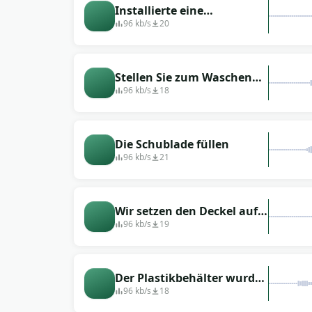
Installierte eine
Waschtablette
96 kb/s
20
Stellen Sie zum Waschen
ein Bambusglas auf
96 kb/s
18
Die Schublade füllen
96 kb/s
21
Wir setzen den Deckel auf
die Spülmaschine, die mit
96 kb/s
19
Geschirr gefüllt ist
Der Plastikbehälter wurde
vor dem Waschen in die
96 kb/s
18
Spülmaschine gestellt.