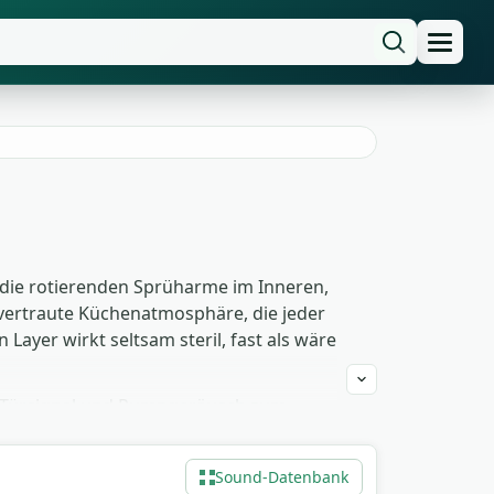
die rotierenden Sprüharme im Inneren,
 vertraute Küchenatmosphäre, die jeder
ayer wirkt seltsam steril, fast als wäre
ie Türsignal und Pumpgeräusch zum
insetzen, als Industriegeräusch in einer
s, lizenzfrei und können ohne
Sound-Datenbank