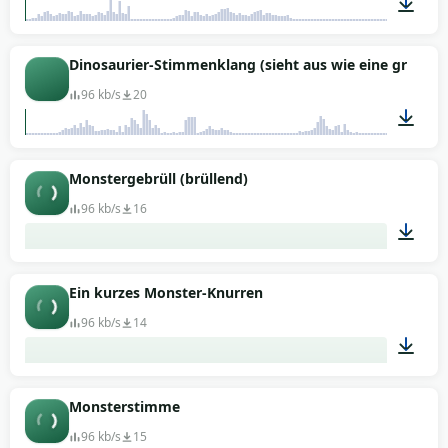
00:19
Dinosaurier-Stimmenklang (sieht aus wie eine große K
96 kb/s
20
00:07
Monstergebrüll (brüllend)
96 kb/s
16
00:03
Ein kurzes Monster-Knurren
96 kb/s
14
00:02
Monsterstimme
96 kb/s
15