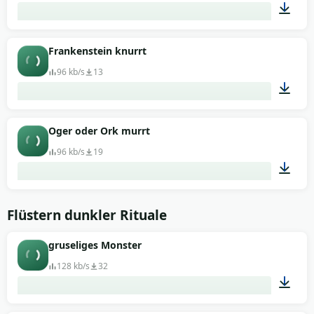
00:01
Frankenstein knurrt
96 kb/s
13
00:02
Oger oder Ork murrt
96 kb/s
19
00:07
Flüstern dunkler Rituale
gruseliges Monster
128 kb/s
32