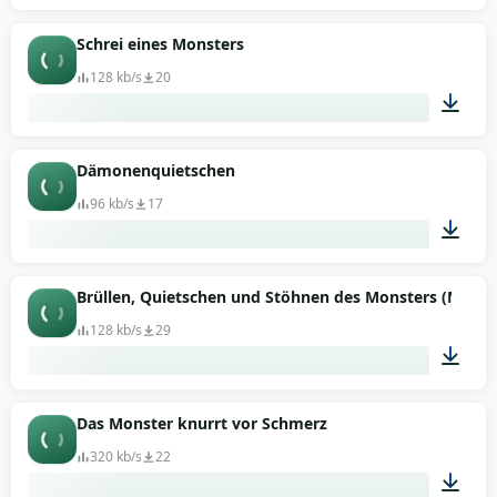
00:03
Schrei eines Monsters
128 kb/s
20
00:04
Dämonenquietschen
96 kb/s
17
00:03
Brüllen, Quietschen und Stöhnen des Monsters (Monst
128 kb/s
29
00:41
Das Monster knurrt vor Schmerz
320 kb/s
22