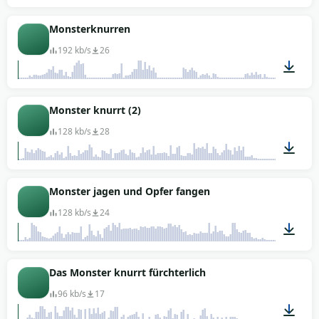
00:10
Monsterknurren
192 kb/s
26
00:11
Monster knurrt (2)
128 kb/s
28
00:09
Monster jagen und Opfer fangen
128 kb/s
24
00:04
Das Monster knurrt fürchterlich
96 kb/s
17