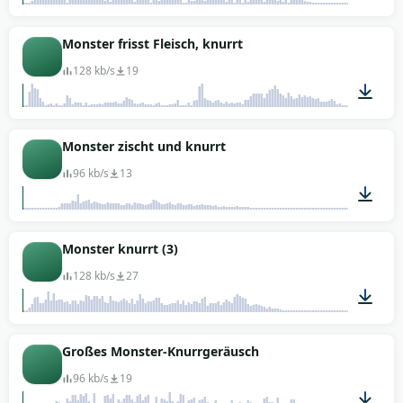
00:03
Monster frisst Fleisch, knurrt
128 kb/s
19
00:14
Monster zischt und knurrt
96 kb/s
13
00:05
Monster knurrt (3)
128 kb/s
27
00:11
Großes Monster-Knurrgeräusch
96 kb/s
19