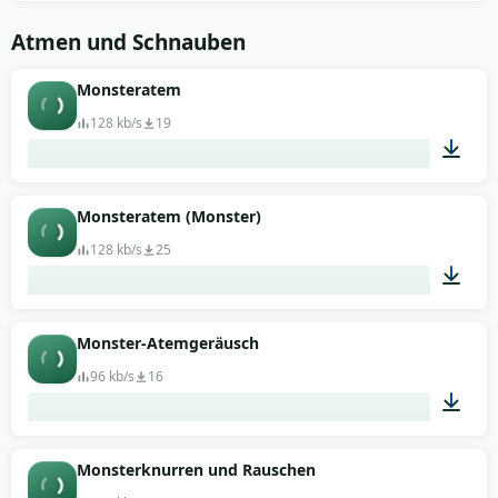
00:52
Atmen und Schnauben
Monsteratem
128 kb/s
19
00:21
Monsteratem (Monster)
128 kb/s
25
00:04
Monster-Atemgeräusch
96 kb/s
16
00:04
Monsterknurren und Rauschen