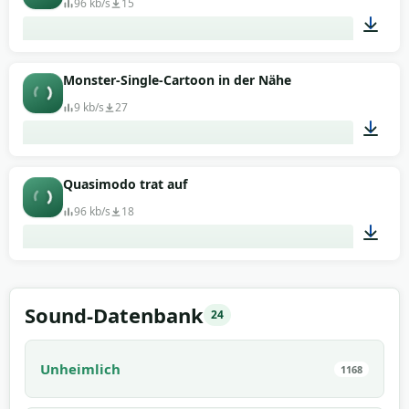
96 kb/s
15
00:01
Monster-Single-Cartoon in der Nähe
9 kb/s
27
00:02
Quasimodo trat auf
96 kb/s
18
00:03
Sound-Datenbank
24
Unheimlich
1168