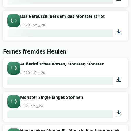
00:03
Das Geräusch, bei dem das Monster stirbt
128 kb/s
20
00:35
Fernes fremdes Heulen
Außerirdisches Wesen, Monster, Monster
320 kb/s
26
01:09
Monster Single langes Stöhnen
32 kb/s
24
00:07
Heulen eines Werwolfs, ähnlich dem Jammern eines Wol