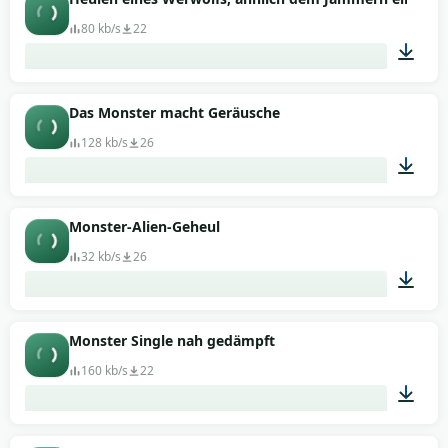
80 kb/s
22
00:30
Das Monster macht Geräusche
128 kb/s
26
00:22
Monster-Alien-Geheul
32 kb/s
26
00:03
Monster Single nah gedämpft
160 kb/s
22