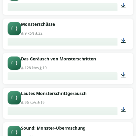
00:01
Monsterschüsse
9 kb/s
22
00:02
Das Geräusch von Monsterschritten
128 kb/s
19
00:42
Lautes Monsterschrittgeräusch
96 kb/s
19
00:13
Sound: Monster-Überraschung