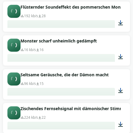
00:05
Flüsternder Soundeffekt des pommerschen Monsters
192 kb/s
28
00:31
Monster scharf unheimlich gedämpft
16 kb/s
16
00:09
Seltsame Geräusche, die der Dämon macht
96 kb/s
15
00:11
Zischendes Fernsehsignal mit dämonischer Stimme
224 kb/s
22