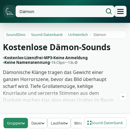
SoundDino
/
Sound-Datenbank
/
Unheimlich
/
Dämon
Kostenlose Dämon-Sounds
Kostenlos
Lizenzfrei
MP3
Keine Anmeldung
Keine Namensnennung
74 Clips
~13s Ø
Dämonische Klänge tragen das Gewicht einer
ganzen Horrorszene, bevor das Bild überhaupt
scharf wird. Tiefe Grollatemzüge, kehlige
Knurrlaute und verzerrte Stimmen aus dem
Dunkeln machen klar, dass etwas Uraltes im Raum
steht. Du brauchst sie für den Moment, in dem dein
Protagonist langsam die Tür öffnet und nichts
darin gehört zu sein scheint. Genau dort
Sound-Datenbank
Gruppen
Dauer
Lautheit
Bitrate
entscheidet ein guter Layer über billig oder