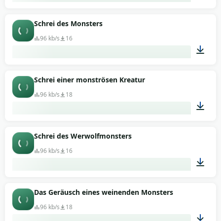
00:27
Schrei des Monsters
96 kb/s
16
00:10
Schrei einer monströsen Kreatur
96 kb/s
18
00:05
Schrei des Werwolfmonsters
96 kb/s
16
00:05
Das Geräusch eines weinenden Monsters
96 kb/s
18