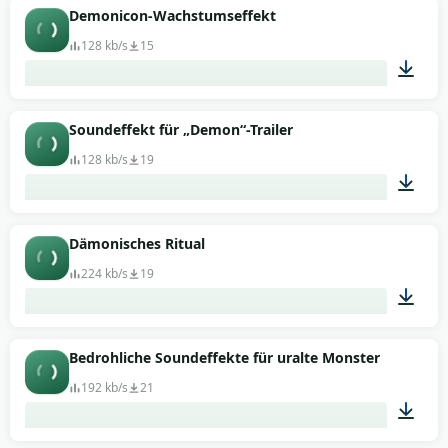
01:10
Demonicon-Wachstumseffekt
128 kb/s
15
00:09
Soundeffekt für „Demon“-Trailer
128 kb/s
19
00:18
Dämonisches Ritual
224 kb/s
19
00:31
Bedrohliche Soundeffekte für uralte Monster
192 kb/s
21