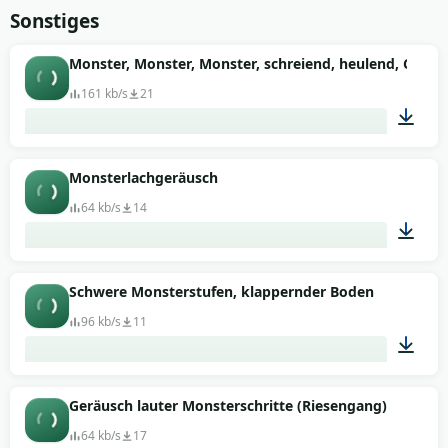
00:03
Sonstiges
Monster, Monster, Monster, schreiend, heulend, Cartoo
161 kb/s
21
00:06
Monsterlachgeräusch
64 kb/s
14
00:16
Schwere Monsterstufen, klappernder Boden
96 kb/s
11
00:09
Geräusch lauter Monsterschritte (Riesengang)
64 kb/s
17