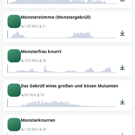
00:06
Monsterstimme (Monstergebrüll)
128 kb/s
21
00:08
Monsterfrau knurrt
320 kb/s
26
00:09
Das Gebrüll eines großen und bösen Mutanten
96 kb/s
16
00:04
Monsterknurren
128 kb/s
26