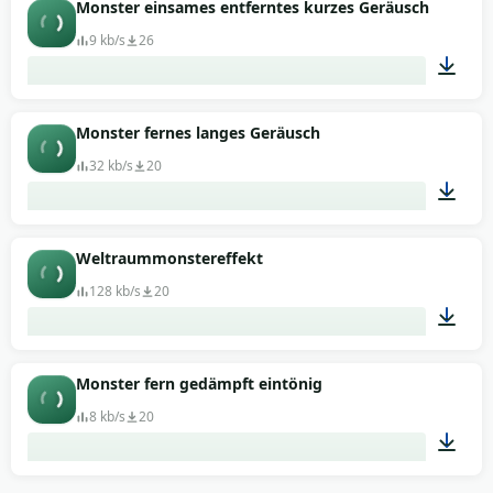
00:07
Monster einsames entferntes kurzes Geräusch
9 kb/s
26
00:02
Monster fernes langes Geräusch
32 kb/s
20
00:05
Weltraummonstereffekt
128 kb/s
20
00:18
Monster fern gedämpft eintönig
8 kb/s
20