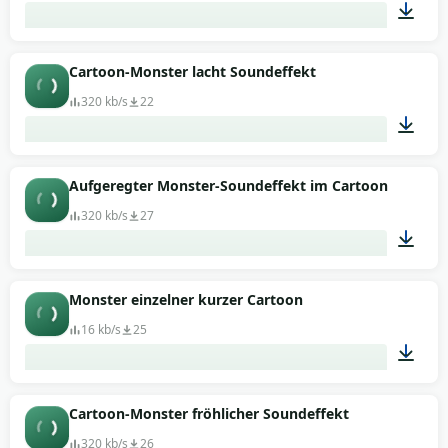
00:21
Cartoon-Monster lacht Soundeffekt
320 kb/s
22
00:01
Aufgeregter Monster-Soundeffekt im Cartoon
320 kb/s
27
00:01
Monster einzelner kurzer Cartoon
16 kb/s
25
00:02
Cartoon-Monster fröhlicher Soundeffekt
320 kb/s
26