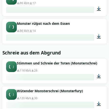
96 kb/s
17
00:13
Monster rülpst nach dem Essen
96 kb/s
14
00:16
Schreie aus dem Abgrund
Stimmen und Schreie der Toten (Monsterschrei)
116 kb/s
26
00:12
Wütender Monsterschrei (Monsterfury)
120 kb/s
30