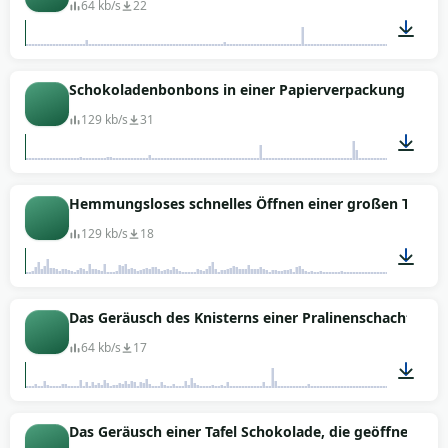
64 kb/s
22
00:07
Schokoladenbonbons in einer Papierverpackung
129 kb/s
31
00:02
Hemmungsloses schnelles Öffnen einer großen Tafel 
129 kb/s
18
00:03
Das Geräusch des Knisterns einer Pralinenschachtel
64 kb/s
17
00:08
Das Geräusch einer Tafel Schokolade, die geöffnet un