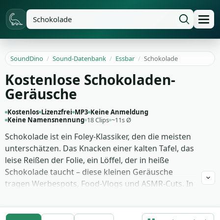
SoundDino
/
Sound-Datenbank
/
Essbar
/
Schokolade
Kostenlose Schokoladen-
Geräusche
Kostenlos
Lizenzfrei
MP3
Keine Anmeldung
Keine Namensnennung
18 Clips
~11s Ø
Schokolade ist ein Foley-Klassiker, den die meisten
unterschätzen. Das Knacken einer kalten Tafel, das
leise Reißen der Folie, ein Löffel, der in heiße
Schokolade taucht – diese kleinen Geräusche
tragen Werbespots, Food-Vlogs und ASMR-Cuts. In
einem Reel über das Schokoladenmuseum in Köln
oder in einer Konditorei-Doku entscheidet der
Sound darüber, ob das Publikum den Geschmack