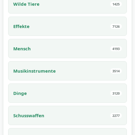
Wilde Tiere
1425
Effekte
7126
Mensch
4193
Musikinstrumente
3514
Dinge
3120
Schusswaffen
2277