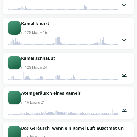
00:03
Kamel knurrt
128 kb/s
16
00:03
Kamel schnaubt
128 kb/s
24
00:18
Atemgeräusch eines Kamels
16 kb/s
21
00:04
Das Geräusch, wenn ein Kamel Luft ausatmet und sei