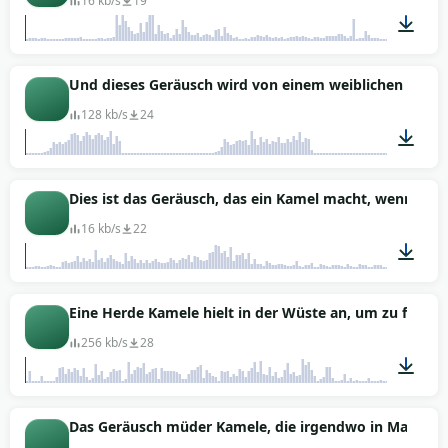
16 kb/s
19
00:03
Und dieses Geräusch wird von einem weiblichen Kamel
128 kb/s
24
00:10
Dies ist das Geräusch, das ein Kamel macht, wenn es a
16 kb/s
22
00:03
Eine Herde Kamele hielt in der Wüste an, um zu fres
256 kb/s
28
00:56
Das Geräusch müder Kamele, die irgendwo in Marokko 