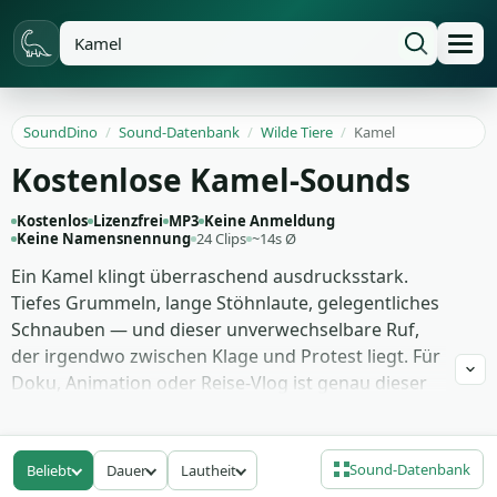
SoundDino
/
Sound-Datenbank
/
Wilde Tiere
/
Kamel
Kostenlose Kamel-Sounds
Kostenlos
Lizenzfrei
MP3
Keine Anmeldung
Keine Namensnennung
24 Clips
~14s Ø
Ein Kamel klingt überraschend ausdrucksstark.
Tiefes Grummeln, lange Stöhnlaute, gelegentliches
Schnauben — und dieser unverwechselbare Ruf,
der irgendwo zwischen Klage und Protest liegt. Für
Doku, Animation oder Reise-Vlog ist genau dieser
Sound der schnellste Weg, eine Wüstenszene
glaubhaft zu machen.
Sound-Datenbank
Beliebt
Dauer
Lautheit
In der Sammlung hörst du ruhende Tiere,