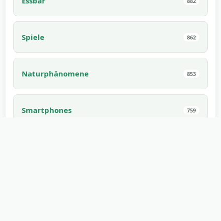
Essbar
882
Spiele
862
Naturphänomene
853
Smartphones
759
Kalte Waffe
671
Schaltflächen
670