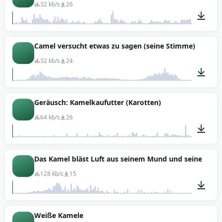
32 kb/s
26
00:44
Camel versucht etwas zu sagen (seine Stimme)
32 kb/s
24
00:03
Geräusch: Kamelkaufutter (Karotten)
64 kb/s
26
00:12
Das Kamel bläst Luft aus seinem Mund und seine Lippe
128 kb/s
15
00:07
Weiße Kamele