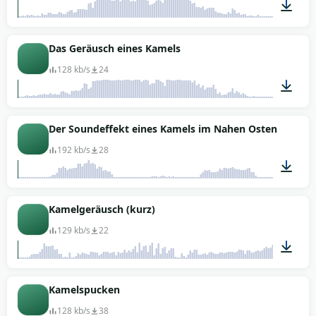
00:03
Das Geräusch eines Kamels
128 kb/s
24
00:03
Der Soundeffekt eines Kamels im Nahen Osten
192 kb/s
28
00:12
Kamelgeräusch (kurz)
129 kb/s
22
00:03
Kamelspucken
128 kb/s
38