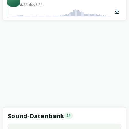
32 kb/s
22
00:02
Sound-Datenbank
24