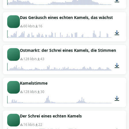
00:06
Das Geräusch eines echten Kamels, das wächst
60 kb/s
16
00:42
Ostmarkt: der Schrei eines Kamels, die Stimmen der 
128 kb/s
43
01:06
Kamelstimme
128 kb/s
30
00:04
Der Schrei eines echten Kamels
16 kb/s
22