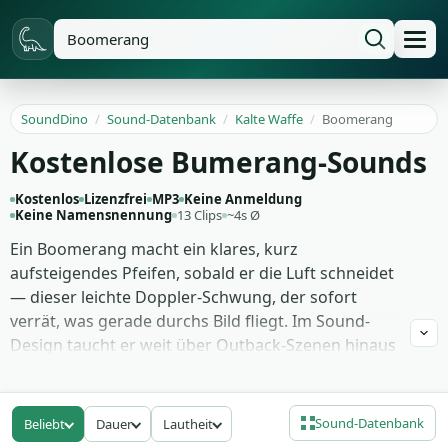
SoundDino
/
Sound-Datenbank
/
Kalte Waffe
/
Boomerang
Kostenlose Bumerang-Sounds
Kostenlos
Lizenzfrei
MP3
Keine Anmeldung
Keine Namensnennung
13 Clips
~4s Ø
Ein Boomerang macht ein klares, kurz
aufsteigendes Pfeifen, sobald er die Luft schneidet
— dieser leichte Doppler-Schwung, der sofort
verrät, was gerade durchs Bild fliegt. Im Sound-
Design taucht er weit über Outback-Szenen hinaus
auf: für Schwert-Wuschs, Geschossbahnen in
Cartoons oder schnelle Übergänge im Trailer-
Schnitt.
Sound-Datenbank
Beliebt
Dauer
Lautheit