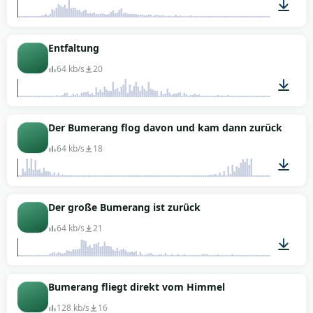
00:01
Entfaltung
64 kb/s
20
00:04
Der Bumerang flog davon und kam dann zurück
64 kb/s
18
00:08
Der große Bumerang ist zurück
64 kb/s
21
00:06
Bumerang fliegt direkt vom Himmel
128 kb/s
16