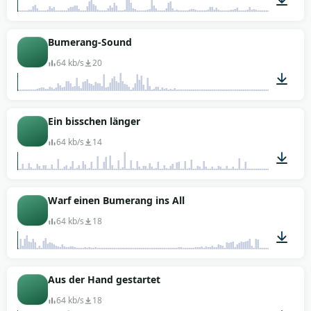
00:01
Bumerang-Sound
64 kb/s
20
00:01
Ein bisschen länger
64 kb/s
14
00:03
Warf einen Bumerang ins All
64 kb/s
18
00:07
Aus der Hand gestartet
64 kb/s
18