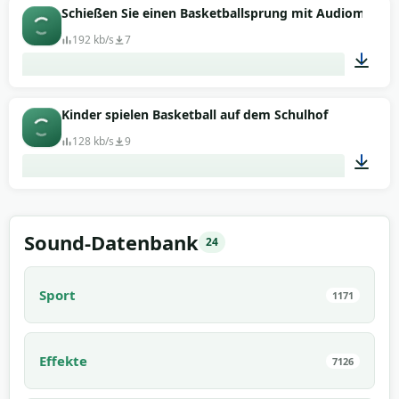
00:10
Schießen Sie einen Basketballsprung mit Audiomateria
192 kb/s
7
00:08
Kinder spielen Basketball auf dem Schulhof
128 kb/s
9
00:37
Sound-Datenbank
24
Sport
1171
Effekte
7126