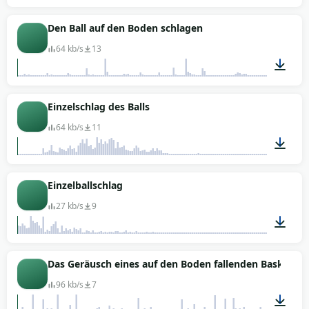
00:02
Den Ball auf den Boden schlagen
64 kb/s
13
00:06
Einzelschlag des Balls
64 kb/s
11
00:01
Einzelballschlag
27 kb/s
9
00:01
Das Geräusch eines auf den Boden fallenden Basketbal
96 kb/s
7