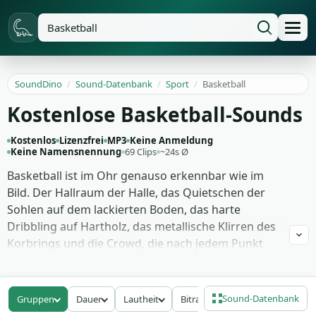
SoundDino
/
Sound-Datenbank
/
Sport
/
Basketball
Kostenlose Basketball-Sounds
Kostenlos
Lizenzfrei
MP3
Keine Anmeldung
Keine Namensnennung
69 Clips
~24s Ø
Basketball ist im Ohr genauso erkennbar wie im
Bild. Der Hallraum der Halle, das Quietschen der
Sohlen auf dem lackierten Boden, das harte
Dribbling auf Hartholz, das metallische Klirren des
Korbrings und die Crowd, die nach jedem Punkt
aus sich herausgeht. Sobald diese Schichten
zusammenkommen, glaubt jeder, einen ganzen
Spielabend zu hören, auch wenn das Bild nur einen
Sound-Datenbank
Gruppen
Dauer
Lautheit
Bitrate
einzelnen Spieler zeigt.