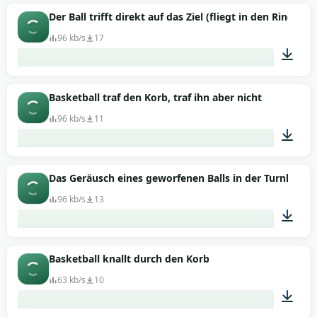
00:13
Der Ball trifft direkt auf das Ziel (fliegt in den Ring)
96 kb/s
17
00:02
Basketball traf den Korb, traf ihn aber nicht
96 kb/s
11
00:01
Das Geräusch eines geworfenen Balls in der Turnhalle
96 kb/s
13
00:02
Basketball knallt durch den Korb
63 kb/s
10