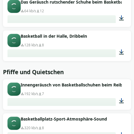
00:01
Das Geräusch rutschender Schuhe beim Basketballlauf
64 kb/s
12
00:01
Basketball in der Halle, Dribbeln
128 kb/s
8
00:43
Pfiffe und Quietschen
Innengeräusch von Basketballschuhen beim Reiben a
192 kb/s
7
00:23
Basketballplatz-Sport-Atmosphäre-Sound
320 kb/s
8