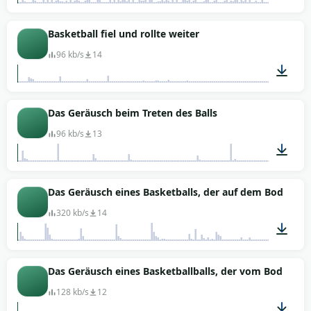
00:18
Basketball fiel und rollte weiter
96 kb/s
14
00:03
Das Geräusch beim Treten des Balls
96 kb/s
13
00:03
Das Geräusch eines Basketballs, der auf dem Boden (Pa
320 kb/s
14
00:26
Das Geräusch eines Basketballballs, der vom Boden (As
128 kb/s
12