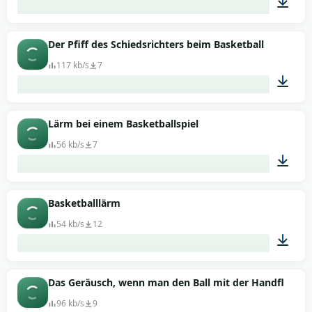
00:23
Der Pfiff des Schiedsrichters beim Basketball
117 kb/s
7
00:08
Lärm bei einem Basketballspiel
56 kb/s
7
00:07
Basketballlärm
54 kb/s
12
00:01
Das Geräusch, wenn man den Ball mit der Handfläche 
96 kb/s
9