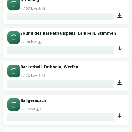
153 kb/s
12
00:05
Sound des Basketballspiels: Dribbeln, Stimmen
120 kb/s
9
00:19
Basketball, Dribbeln, Werfen
128 kb/s
13
01:27
Ballgeräusch
17 kb/s
7