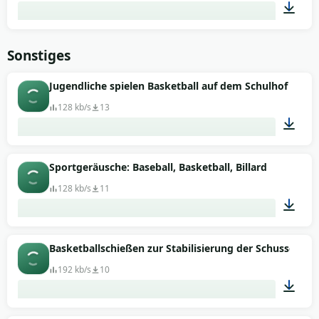
00:08
Sonstiges
Jugendliche spielen Basketball auf dem Schulhof
128 kb/s
13
01:08
Sportgeräusche: Baseball, Basketball, Billard
128 kb/s
11
00:52
Basketballschießen zur Stabilisierung der Schussgerä
192 kb/s
10