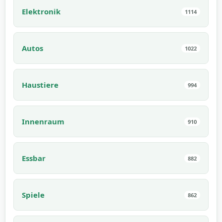
Elektronik
1114
Autos
1022
Haustiere
994
Innenraum
910
Essbar
882
Spiele
862