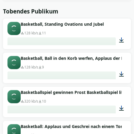
00:18
Tobendes Publikum
Basketball, Standing Ovations und Jubel
128 kb/s
11
00:18
Basketball, Ball in den Korb werfen, Applaus der Fans
128 kb/s
9
00:49
Basketballspiel gewinnen Prost Basketballspiel live g
320 kb/s
10
00:26
Basketball: Applaus und Geschrei nach einem Tor