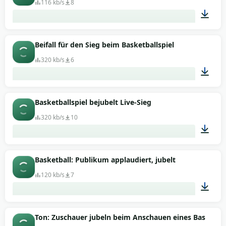
116 kb/s
8
00:11
Beifall für den Sieg beim Basketballspiel
320 kb/s
6
00:17
Basketballspiel bejubelt Live-Sieg
320 kb/s
10
00:17
Basketball: Publikum applaudiert, jubelt
120 kb/s
7
00:12
Ton: Zuschauer jubeln beim Anschauen eines Basketbal