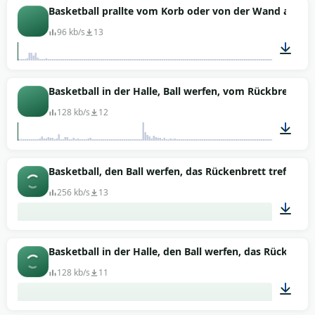
00:03
Basketball prallte vom Korb oder von der Wand ab
96 kb/s
13
00:01
Basketball in der Halle, Ball werfen, vom Rückbrett au
128 kb/s
12
00:02
Basketball, den Ball werfen, das Rückenbrett treffen
256 kb/s
13
00:12
Basketball in der Halle, den Ball werfen, das Rückbrett
128 kb/s
11