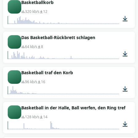
00:10
Basketballkorb
320 kb/s
12
00:01
Das Basketball-Rückbrett schlagen
64 kb/s
8
00:01
Basketball traf den Korb
96 kb/s
16
00:03
Basketball in der Halle, Ball werfen, den Ring treffen
128 kb/s
14