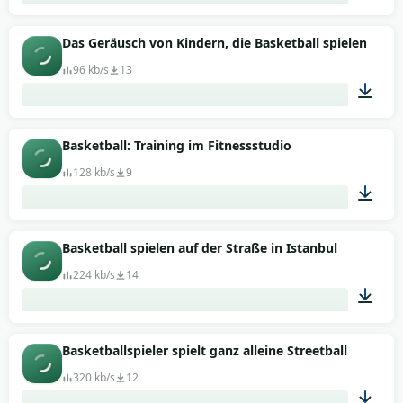
00:08
Das Geräusch von Kindern, die Basketball spielen
96 kb/s
13
01:00
Basketball: Training im Fitnessstudio
128 kb/s
9
01:21
Basketball spielen auf der Straße in Istanbul
224 kb/s
14
01:28
Basketballspieler spielt ganz alleine Streetball
320 kb/s
12