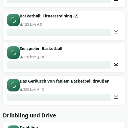
00:51
Basketball: Fitnesstraining (2)
128 kb/s
8
01:35
Sie spielen Basketball
128 kb/s
10
00:27
Das Geräusch von faulem Basketball draußen
320 kb/s
13
01:29
Dribbling und Drive
Dribbling