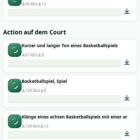
96 kb/s
13
00:06
Action auf dem Court
Kurzer und langer Ton eines Basketballspiels
67 kb/s
9
00:14
Basketballspiel, Spiel
128 kb/s
8
03:00
Klänge eines echten Basketballspiels mit einer ameri
128 kb/s
13