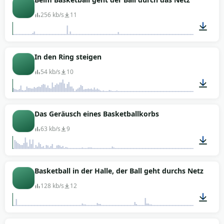
256 kb/s
11
00:04
In den Ring steigen
54 kb/s
10
00:01
Das Geräusch eines Basketballkorbs
63 kb/s
9
00:01
Basketball in der Halle, der Ball geht durchs Netz
128 kb/s
12