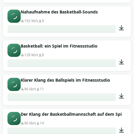
01:31
Nahaufnahme des Basketball-Sounds
192 kb/s
8
00:37
Basketball: ein Spiel im Fitnessstudio
128 kb/s
8
00:58
Klarer Klang des Ballspiels im Fitnessstudio
96 kb/s
11
00:19
Der Klang der Basketballmannschaft auf dem Spielfeld
96 kb/s
14