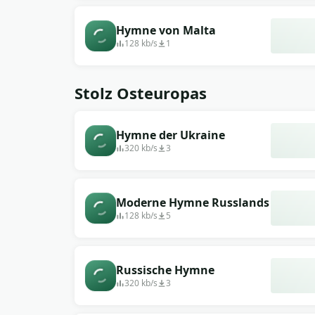
Hymne von Malta
128 kb/s
1
Stolz Osteuropas
Hymne der Ukraine
320 kb/s
3
Moderne Hymne Russlands
128 kb/s
5
Russische Hymne
320 kb/s
3