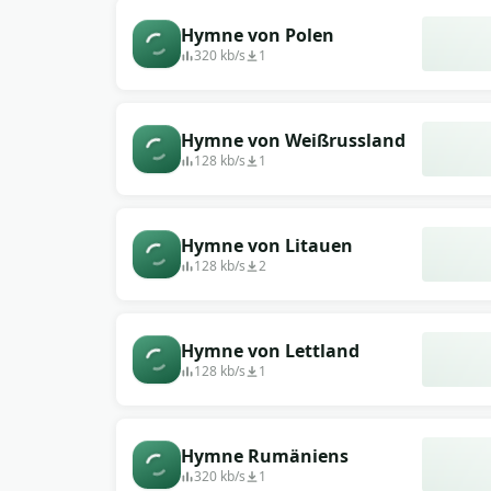
Hymne von Polen
320 kb/s
1
Hymne von Weißrussland
128 kb/s
1
Hymne von Litauen
128 kb/s
2
Hymne von Lettland
128 kb/s
1
Hymne Rumäniens
320 kb/s
1