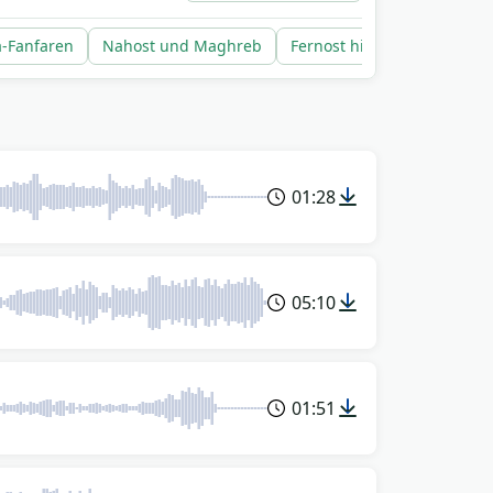
-Fanfaren
Nahost und Maghreb
Fernost hisst die Flagge
01:28
05:10
01:51