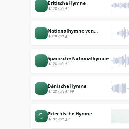
Britische Hymne
128 kb/s
1
Nationalhymne von
Finnland
320 kb/s
1
Spanische Nationalhymne
128 kb/s
1
Dänische Hymne
128 kb/s
109
Griechische Hymne
192 kb/s
2