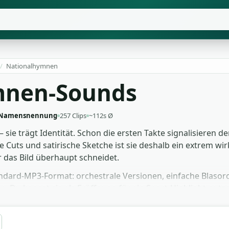
/
Nationalhymnen
mnen-Sounds
 Namensnennung
257 Clips
~112s Ø
sie trägt Identität. Schon die ersten Takte signalisieren
sche Cuts und satirische Sketche ist sie deshalb ein extre
r das Bild überhaupt schneidet.
andard-MP3-Format: orchestrale Versionen, einfache Blasor
 Du kannst sie als Eröffnung für ein Sport-Highlight nutze
n Erklärvideo. Alle Tracks sind gratis zum Download, gem
deos, Streams und kommerziellen Cuts.