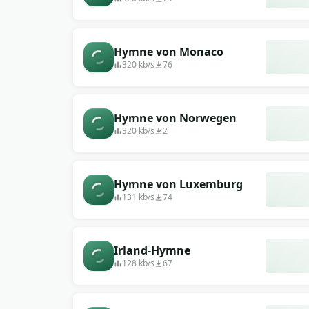
Hymne von Monaco
320 kb/s
76
Hymne von Norwegen
320 kb/s
2
Hymne von Luxemburg
131 kb/s
74
Irland-Hymne
128 kb/s
67