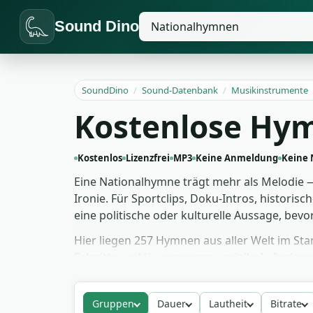
Sound Dino
SoundDino
/
Sound-Datenbank
/
Musikinstrumente
Kostenlose Hy
Kostenlos
Lizenzfrei
MP3
Keine Anmeldung
Keine
Eine Nationalhymne trägt mehr als Melodie — 
Ironie. Für Sportclips, Doku-Intros, histori
eine politische oder kulturelle Aussage, bevo
Hier liegen 257 Hymnen aus aller Welt im St
Schnitte und längere zeremonielle Aufnahmen.
Opener oder als Stinger in einem politische
freigegeben — sauber nutzbar in YouTube-Vi
Gruppen
Dauer
Lautheit
Bitrate