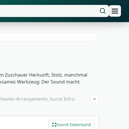
 dem Zuschauer Herkunft, Stolz, manchmal
m wirksames Werkzeug: Der Sound macht
chester-Arrangements, kurze Intro-
n, als Bett unter einem Reisedoku-
einfrei und ohne Namensnennung
Sound-Datenbank