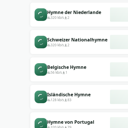
Hymne der Niederlande
320 kb/s
2
Schweizer Nationalhymne
320 kb/s
2
Belgische Hymne
56 kb/s
1
Isländische Hymne
128 kb/s
83
Hymne von Portugal
320 kb/s
79