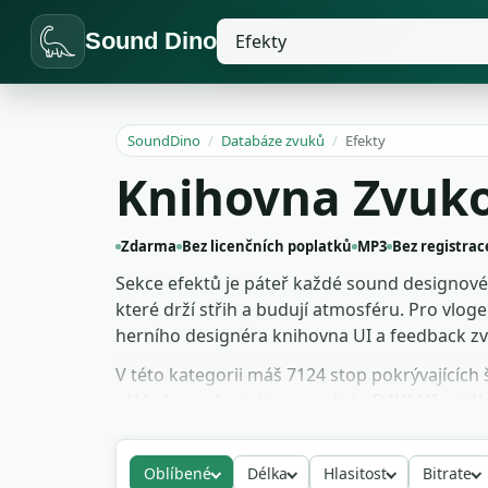
Sound Dino
SoundDino
/
Databáze zvuků
/
Efekty
Knihovna Zvuk
Zdarma
Bez licenčních poplatků
MP3
Bez registrac
Sekce efektů je páteř každé sound designové p
které drží střih a budují atmosféru. Pro vloge
herního designéra knihovna UI a feedback z
V této kategorii máš 7124 stop pokrývajících š
základ pro vlastní zpracování v DAW. Vše st
reklamní produkci.
Oblíbené
Délka
Hlasitost
Bitrate