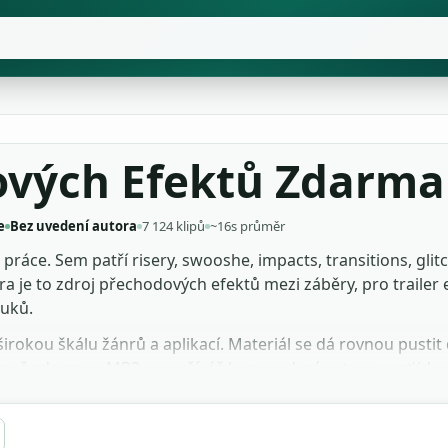
ových Efektů Zdarma
e
Bez uvedení autora
7 124 klipů
~16s průměr
ráce. Sem patří risery, swooshe, impacts, transitions, glitch
ra je to zdroj přechodových efektů mezi záběry, pro trailer 
vuků.
irokou škálu žánrů a aplikací. Materiál se dá rovnou pustit 
áhneš zdarma v MP3 a používáš bez uvedení autora — ať jde