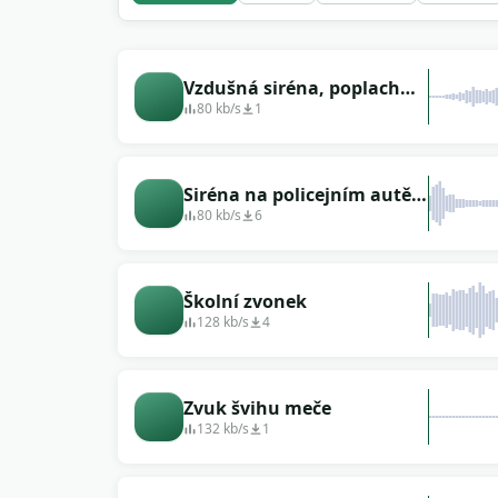
Vzdušná siréna, poplach
proti náletu (poplachová
80 kb/s
1
siréna)
Siréna na policejním autě
(smyčka)
80 kb/s
6
Školní zvonek
128 kb/s
4
Zvuk švihu meče
132 kb/s
1