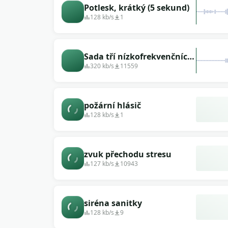
Potlesk, krátký (5 sekund)
128 kb/s
1
Sada tří nízkofrekvenčních
přechodových zvukových
320 kb/s
11559
efektů videa
požární hlásič
128 kb/s
1
zvuk přechodu stresu
127 kb/s
10943
siréna sanitky
128 kb/s
9