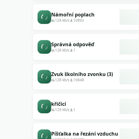
Námořní poplach
128 kb/s
10892
Správná odpověď
128 kb/s
1
Zvuk školního zvonku (3)
128 kb/s
10848
křičící
129 kb/s
1
Píšťalka na řezání vzduchu