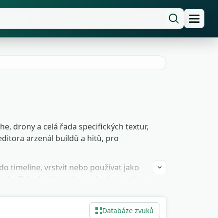
e, drony a celá řada specifických textur,
editora arzenál buildů a hitů, pro
do timeline, vrstvit nebo používat jako
 o YouTube krátké video nebo komerční
Databáze zvuků