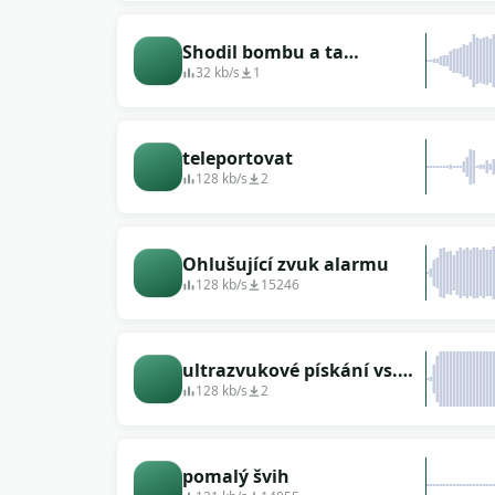
Shodil bombu a ta
explodovala
32 kb/s
1
teleportovat
128 kb/s
2
Ohlušující zvuk alarmu
128 kb/s
15246
ultrazvukové pískání vs.
sousedé
128 kb/s
2
pomalý švih