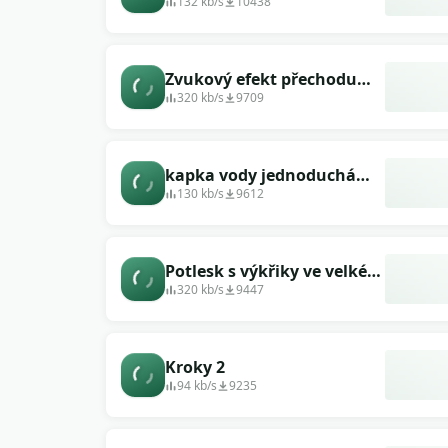
132 kb/s
10438
Zvukový efekt přechodu
videa s názvem filmu
320 kb/s
9709
kapka vody jednoduchá
krátká měkká zavření
130 kb/s
9612
Potlesk s výkřiky ve velkém
koncertním sále.
320 kb/s
9447
Kroky 2
94 kb/s
9235