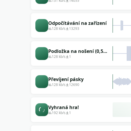
131 kb/s
14055
Odpočítávání na zařízení
128 kb/s
13293
Podložka na nošení (0,5
sekundy)
128 kb/s
1
Převíjení pásky
128 kb/s
12690
Vyhraná hra!
192 kb/s
1