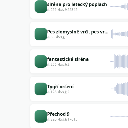
siréna pro letecký poplach
256 kb/s
22342
Pes zlomyslně vrčí, pes vrčí
(smyčka)
80 kb/s
3
fantastická siréna
256 kb/s
2
Tygří vrčení
128 kb/s
2
Přechod 9
320 kb/s
17615