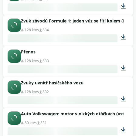
Zvuk závodů Formule 1: jeden vůz se řítí kolem (Formu
00:30
128 kb/s
834
Přenos
00:10
128 kb/s
833
Zvuky uvnitř hasičského vozu
00:16
128 kb/s
832
Auto Volkswagen: motor v nízkých otáčkách (vstup z
01:53
80 kb/s
831