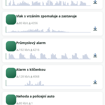
00:07
Vlak s vrzáním zpomaluje a zastavuje
80 kb/s
4356
00:13
Průmyslový alarm
192 kb/s
4216
00:05
Alarm s klíčenkou
128 kb/s
4068
00:01
Nehoda a policejní auto
80 kb/s
1