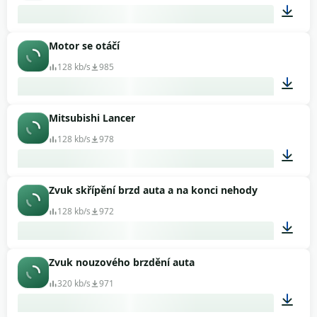
Motor se otáčí
00:35
128 kb/s
985
Mitsubishi Lancer
00:17
128 kb/s
978
Zvuk skřípění brzd auta a na konci nehody
03:25
128 kb/s
972
Zvuk nouzového brzdění auta
00:09
320 kb/s
971