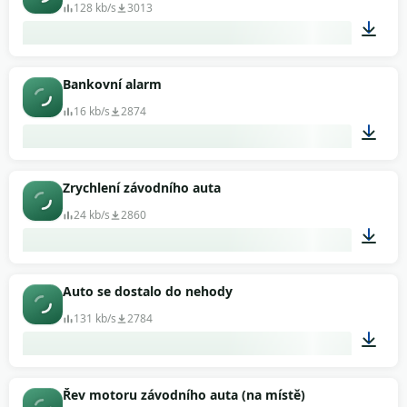
128 kb/s
3013
00:30
Bankovní alarm
16 kb/s
2874
00:08
Zrychlení závodního auta
24 kb/s
2860
00:10
Auto se dostalo do nehody
131 kb/s
2784
00:04
Řev motoru závodního auta (na místě)