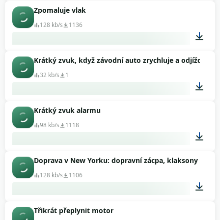
Zpomaluje vlak
00:21
128 kb/s
1136
Krátký zvuk, když závodní auto zrychluje a odjíždí
00:17
32 kb/s
1
Krátký zvuk alarmu
00:06
98 kb/s
1118
Doprava v New Yorku: dopravní zácpa, klaksony
00:04
128 kb/s
1106
Třikrát přeplynit motor
00:34