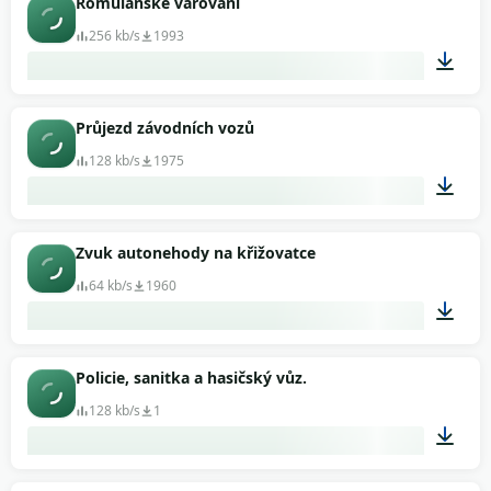
Romulanské varování
256 kb/s
1993
00:04
Průjezd závodních vozů
128 kb/s
1975
00:48
Zvuk autonehody na křižovatce
64 kb/s
1960
00:04
Policie, sanitka a hasičský vůz.
128 kb/s
1