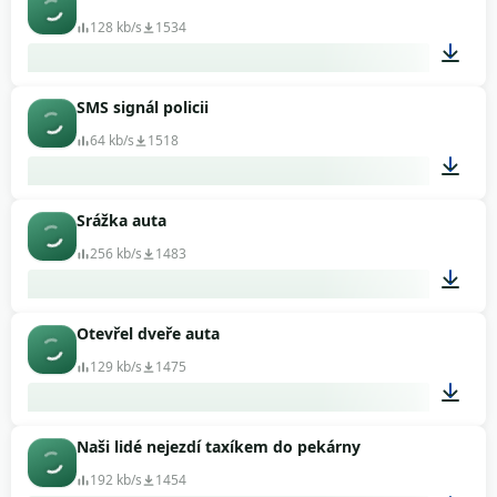
00:12
128 kb/s
1534
SMS signál policii
00:09
64 kb/s
1518
Srážka auta
00:11
256 kb/s
1483
Otevřel dveře auta
00:07
129 kb/s
1475
Naši lidé nejezdí taxíkem do pekárny
00:01
192 kb/s
1454