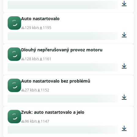
Auto nastartovalo
00:32
129 kb/s
1195
Dlouhý nepřerušovaný provoz motoru
00:03
128 kb/s
1161
Auto nastartovalo bez problémů
00:10
27 kb/s
1152
Zvuk: auto nastartovalo a jelo
00:06
96 kb/s
1147