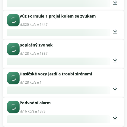
Vůz Formule 1 projel kolem se zvukem
00:04
320 kb/s
1447
poplašný zvonek
00:07
128 kb/s
1387
Hasičské vozy jezdí a troubí sirénami
00:43
128 kb/s
1
Podvodní alarm
01:20
16 kb/s
1378