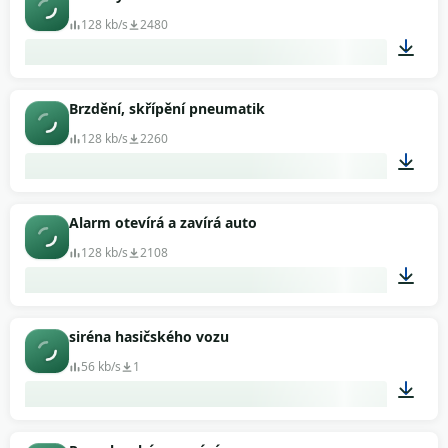
128 kb/s
2480
00:06
Brzdění, skřípění pneumatik
128 kb/s
2260
00:07
Alarm otevírá a zavírá auto
128 kb/s
2108
00:04
siréna hasičského vozu
56 kb/s
1
00:05