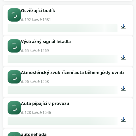
00:05
Osvěžující budík
192 kb/s
1581
Výstražný signál letadla
00:09
65 kb/s
1569
Atmosférický zvuk řízení auta během jízdy uvnitř
00:02
96 kb/s
1553
Auta pípající v provozu
03:55
128 kb/s
1546
autonehoda