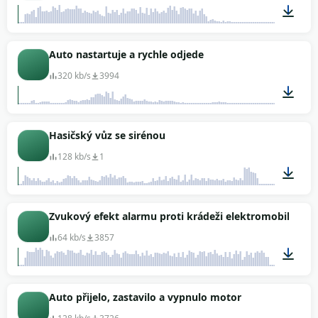
00:07
Auto nastartuje a rychle odjede
320 kb/s
3994
00:13
Hasičský vůz se sirénou
128 kb/s
1
00:28
Zvukový efekt alarmu proti krádeži elektromobilu
64 kb/s
3857
00:08
Auto přijelo, zastavilo a vypnulo motor