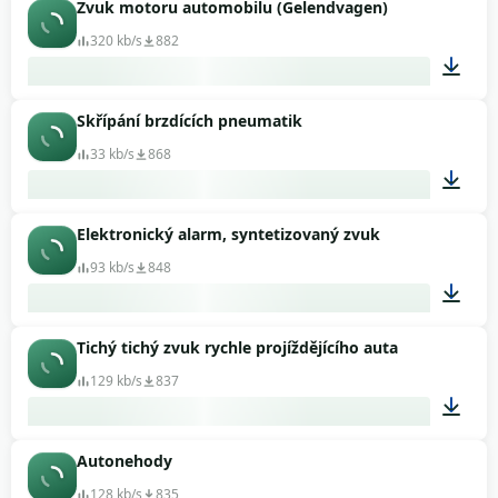
Zvuk motoru automobilu (Gelendvagen)
00:03
320 kb/s
882
Skřípání brzdících pneumatik
01:02
33 kb/s
868
Elektronický alarm, syntetizovaný zvuk
00:02
93 kb/s
848
Tichý tichý zvuk rychle projíždějícího auta
00:16
129 kb/s
837
Autonehody
00:02
128 kb/s
835