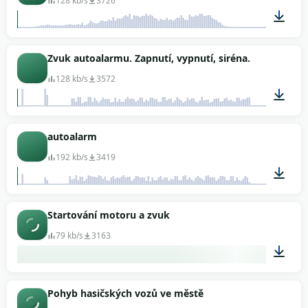
128 kb/s
3726
00:16
Zvuk autoalarmu. Zapnutí, vypnutí, siréna.
128 kb/s
3572
00:29
autoalarm
192 kb/s
3419
00:29
Startování motoru a zvuk
79 kb/s
3163
00:09
Pohyb hasičských vozů ve městě