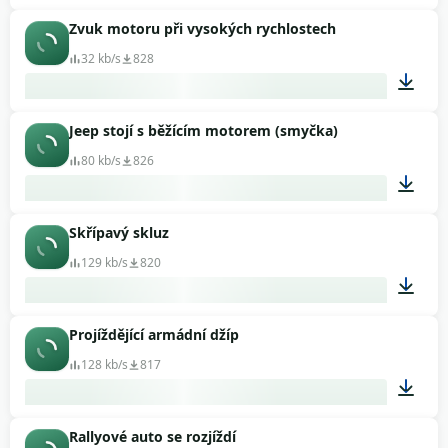
Zvuk motoru při vysokých rychlostech
00:10
32 kb/s
828
Jeep stojí s běžícím motorem (smyčka)
00:06
80 kb/s
826
Skřípavý skluz
00:06
129 kb/s
820
Projíždějící armádní džíp
00:02
128 kb/s
817
Rallyové auto se rozjíždí
00:12