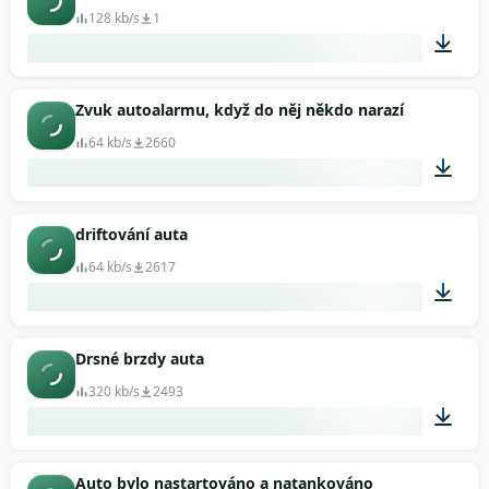
128 kb/s
1
00:18
Zvuk autoalarmu, když do něj někdo narazí
64 kb/s
2660
00:31
driftování auta
64 kb/s
2617
00:05
Drsné brzdy auta
320 kb/s
2493
00:09
Auto bylo nastartováno a natankováno