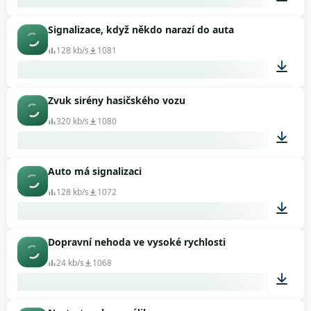
Signalizace, když někdo narazí do auta
00:05
128 kb/s
1081
Zvuk sirény hasičského vozu
00:18
320 kb/s
1080
Auto má signalizaci
00:28
128 kb/s
1072
Dopravní nehoda ve vysoké rychlosti
00:11
24 kb/s
1068