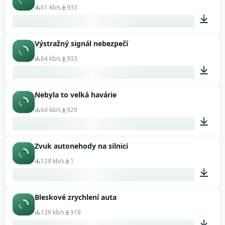
61 kb/s
933
Výstražný signál nebezpečí
00:01
64 kb/s
933
Nebyla to velká havárie
00:04
64 kb/s
929
Zvuk autonehody na silnici
00:05
128 kb/s
1
Bleskové zrychlení auta
00:23
129 kb/s
918