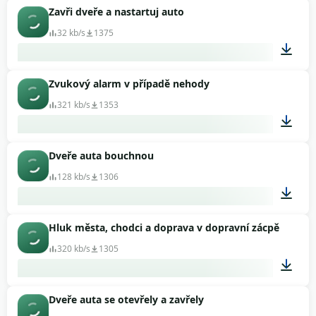
Zavři dveře a nastartuj auto
00:02
32 kb/s
1375
Zvukový alarm v případě nehody
00:04
321 kb/s
1353
Dveře auta bouchnou
00:11
128 kb/s
1306
Hluk města, chodci a doprava v dopravní zácpě
00:10
320 kb/s
1305
Dveře auta se otevřely a zavřely
02:03