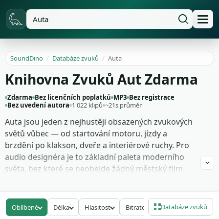
SoundDino
/
Databáze zvuků
/
Auta
Knihovna Zvuků Aut Zdarma
Zdarma
Bez licenčních poplatků
MP3
Bez registrace
Bez uvedení autora
1 022 klipů
~21s průměr
Auta jsou jeden z nejhustěji obsazených zvukových
světů vůbec — od startování motoru, jízdy a
brzdění po klakson, dveře a interiérové ruchy. Pro
audio designéra je to základní paleta moderního
světa, bez které se neobejde žádný městský film.
Knihovna pokrývá různé typy vozů, různé scénáře a
různé vzdálenosti záběru. Najdeš tu sportovní
zvuky i obyčejné rodinné sedany.
Databáze zvuků
Oblíbené
Délka
Hlasitost
Bitrate