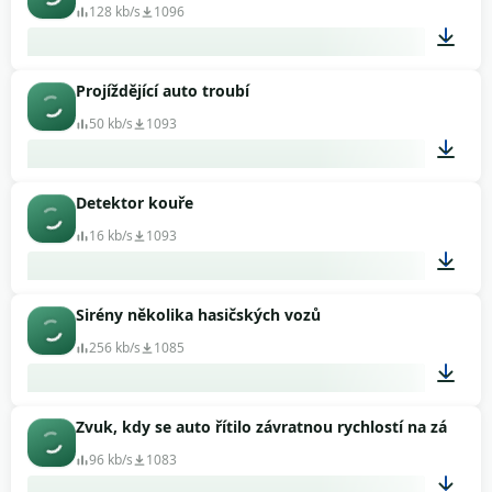
128 kb/s
1096
Projíždějící auto troubí
00:10
50 kb/s
1093
Detektor kouře
00:02
16 kb/s
1093
Sirény několika hasičských vozů
00:06
256 kb/s
1085
Zvuk, kdy se auto řítilo závratnou rychlostí na závodě
00:21
96 kb/s
1083