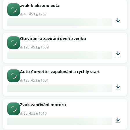
00:02
zvuk klaksonu auta
48 kb/s
1767
00:01
Otevírání a zavírání dveří zvenku
123 kb/s
1639
00:02
Auto Corvette: zapalování a rychlý start
128 kb/s
1631
00:24
Zvuk zahřívání motoru
85 kb/s
1610