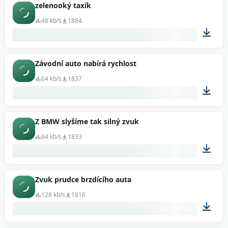
00:58
zelenooký taxík
48 kb/s
1884
00:24
Závodní auto nabírá rychlost
64 kb/s
1837
00:10
Z BMW slyšíme tak silný zvuk
64 kb/s
1833
00:39
Zvuk prudce brzdícího auta
128 kb/s
1816