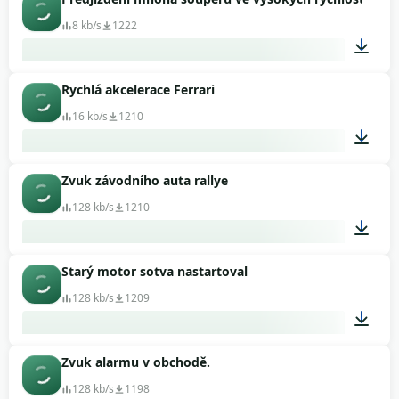
00:56
8 kb/s
1222
Rychlá akcelerace Ferrari
00:10
16 kb/s
1210
Zvuk závodního auta rallye
00:08
128 kb/s
1210
Starý motor sotva nastartoval
00:15
128 kb/s
1209
Zvuk alarmu v obchodě.
00:10
128 kb/s
1198