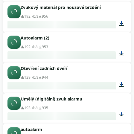
Zvukový materiál pro nouzové brzdění
00:08
192 kb/s
956
Autoalarm (2)
00:02
192 kb/s
953
Otevření zadních dveří
00:32
129 kb/s
944
Umělý (digitální) zvuk alarmu
00:02
193 kb/s
935
autoalarm
00:06