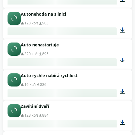
Autonehoda na silnici
00:03
128 kb/s
903
Auto nenastartuje
00:06
320 kb/s
895
Auto rychle nabírá rychlost
00:04
16 kb/s
886
Zavírání dveří
00:05
128 kb/s
884