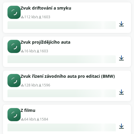
00:09
Zvuk driftování a smyku
112 kb/s
1603
00:44
Zvuk projíždějícího auta
16 kb/s
1603
00:03
Zvuk řízení závodního auta pro editaci (BMW)
128 kb/s
1596
01:33
Z filmu
64 kb/s
1584