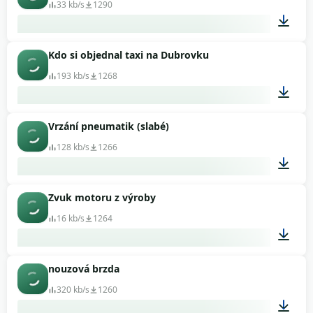
33 kb/s
1290
Kdo si objednal taxi na Dubrovku
00:02
193 kb/s
1268
Vrzání pneumatik (slabé)
00:09
128 kb/s
1266
Zvuk motoru z výroby
00:10
16 kb/s
1264
nouzová brzda
00:03
320 kb/s
1260