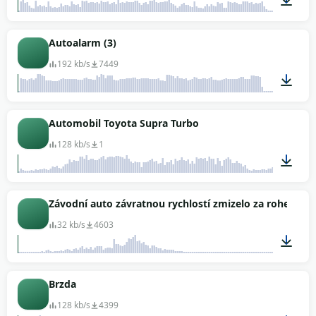
00:36
Autoalarm (3)
192 kb/s
7449
00:56
Automobil Toyota Supra Turbo
128 kb/s
1
00:09
Závodní auto závratnou rychlostí zmizelo za rohem
32 kb/s
4603
00:05
Brzda
128 kb/s
4399