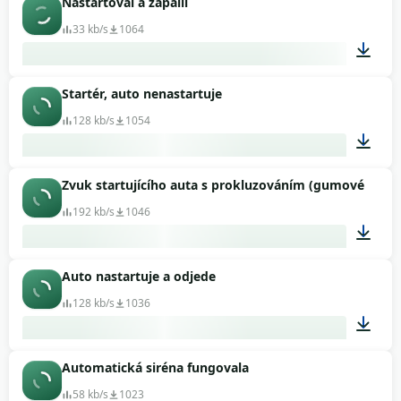
Nastartoval a zapálil
00:05
33 kb/s
1064
Startér, auto nenastartuje
00:03
128 kb/s
1054
Zvuk startujícího auta s prokluzováním (gumové píšťa
00:44
192 kb/s
1046
Auto nastartuje a odjede
00:11
128 kb/s
1036
Automatická siréna fungovala
00:14
58 kb/s
1023