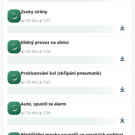
Zvuky sirény
00:10
128 kb/s
1257
Klidný provoz na silnici
01:01
128 kb/s
1256
Prokluzování kol (skřípání pneumatik)
00:10
128 kb/s
1241
Auto, spustil se alarm
00:09
128 kb/s
1239
Předjíždění mnoha soupeřů ve vysokých rychlostech