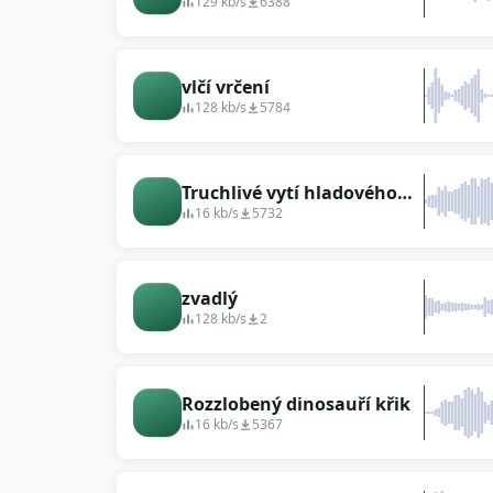
129 kb/s
6388
vlčí vrčení
128 kb/s
5784
Truchlivé vytí hladového
vlka
16 kb/s
5732
zvadlý
128 kb/s
2
Rozzlobený dinosauří křik
16 kb/s
5367