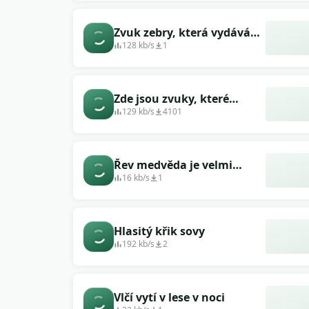
Zvuk zebry, která vydává
zvuky tlamou
128 kb/s
1
Zde jsou zvuky, které
vydává divoký tygr -
129 kb/s
4101
příroda
Řev medvěda je velmi
blízko
16 kb/s
1
Hlasitý křik sovy
192 kb/s
2
Vlčí vytí v lese v noci