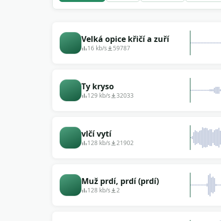
Velká opice křičí a zuří
16 kb/s
59787
Ty kryso
129 kb/s
32033
vlčí vytí
128 kb/s
21902
Muž prdí, prdí (prdí)
128 kb/s
2