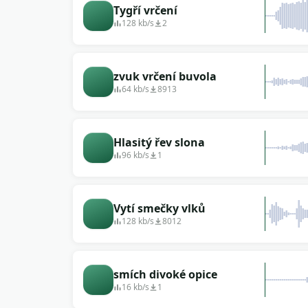
Tygří vrčení
128 kb/s
2
zvuk vrčení buvola
64 kb/s
8913
Hlasitý řev slona
96 kb/s
1
Vytí smečky vlků
128 kb/s
8012
smích divoké opice
16 kb/s
1