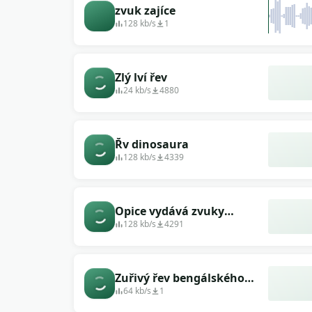
zvuk zajíce
128 kb/s
1
Zlý lví řev
24 kb/s
4880
Řv dinosaura
128 kb/s
4339
Opice vydává zvuky
(imitace hlasu)
128 kb/s
4291
Zuřivý řev bengálského
tygra
64 kb/s
1