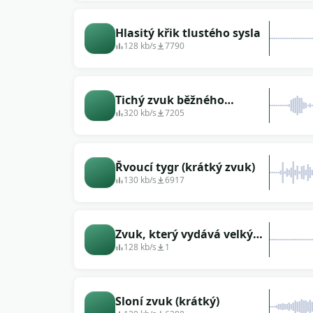
Hlasitý křik tlustého sysla
128 kb/s
7790
Tichý zvuk běžného
houkaní
320 kb/s
7205
Řvoucí tygr (krátký zvuk)
130 kb/s
6917
Zvuk, který vydává velký
buvol
128 kb/s
1
Sloní zvuk (krátký)