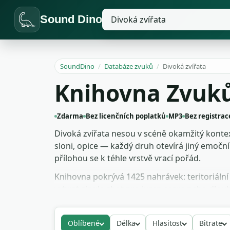
Sound Dino
SoundDino
/
Databáze zvuků
/
Divoká zvířata
Knihovna Zvuků
Zdarma
Bez licenčních poplatků
MP3
Bez registrac
Divoká zvířata nesou v scéně okamžitý kontext
sloni, opice — každý druh otevírá jiný emoční
přílohou se k téhle vrstvě vrací pořád.
Knihovna pokrývá 1425 nahrávek: teritoriáln
vybrat single shot pro jump scare nebo dlouh
použití i pro streamy.
Oblíbené
Délka
Hlasitost
Bitrate