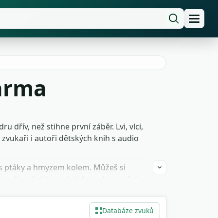
darma
dřív, než stihne první záběr. Lvi, vlci,
zvukaři i autoři dětských knih s audio
 s ptáky a hmyzem kolem. Můžeš si
 bez licenčních poplatků pro komerční
Databáze zvuků