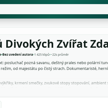
 Divokých Zvířat Z
e
Bez uvedení autora
1 425 klipů
~22s průměr
: posluchač pozná savanu, deštný prales nebo polární tundru 
 režim, od majestátu po čistý strach. Dokumentaristé, herní 
í výkřiky, krmení smečky, zvukové stopy stopování, ambient
ý beziční ambient pro meditaci. Vše zdarmo, royalty-free a