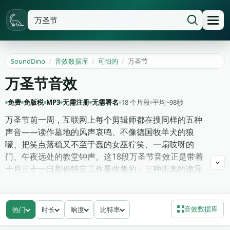
SoundDino
/
音效数据库
/
可怕的
/
万圣节
万圣节音效
免费
免版税
MP3
无需注册
无需署名
18 个片段
平均~98秒
万圣节前一周，互联网上每个剪辑师都在搜同样的五种
声音——读作墓地的风声哀鸣、不像德国牧羊犬的狼
嚎、把笑点落稳又不至于蠢的女巫狞笑、一扇吱呀的
门、午夜远处的教堂钟声。这18段万圣节音效正是带着
十月三十一日那份特定工作量收集的：三种距离的诡异
嚎叫、阴森的鬼魂哀号、高音区和中音区的女巫狞笑、
为恐惧那一端低低铺入的恶魔轻笑，以及为跳吓剪辑量
好尺寸的短促惊吓stinger。
音效数据库
热门
时长
响度
比特率
鬼屋游乐设施loop那些长长的环境声床，因为它们在戏