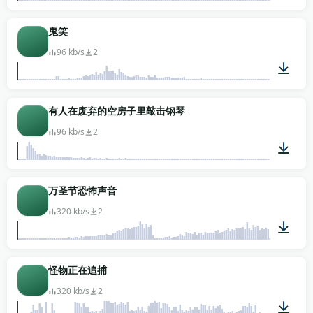
00:29
鬼笑
96 kb/s
2
00:12
有人在废弃的空房子里敲击钢琴
96 kb/s
2
00:08
万圣节恐怖声音
320 kb/s
2
01:54
怪物正在追捕
320 kb/s
2