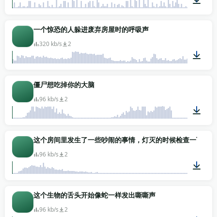
02:05
一个惊恐的人躲进废弃房屋时的呼吸声
320 kb/s
2
00:55
僵尸想吃掉你的大脑
96 kb/s
2
00:05
这个房间里发生了一些吵闹的事情，灯灭的时候检查一下衣柜
96 kb/s
2
00:11
这个生物的舌头开始像蛇一样发出嘶嘶声
96 kb/s
2