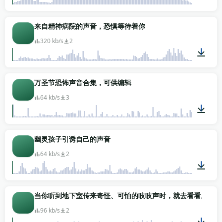
00:29
来自精神病院的声音，恐惧等待着你
320 kb/s
2
00:30
万圣节恐怖声音合集，可供编辑
64 kb/s
3
04:05
幽灵孩子引诱自己的声音
64 kb/s
2
00:42
当你听到地下室传来奇怪、可怕的吱吱声时，就去看看。
96 kb/s
2