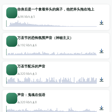
服之外填满空间而不与演员相争。YouTube万圣节合辑
和TikTok剪辑调用更短的狞笑和鬼魂哀号——它们给剪
你身后是一个拿着斧头的疯子，他把斧头拖在地上
辑加标点而无需淡出。在家布置闹鬼场景的派对主人则
96 kb/s
5
抓取适合投影、能垫在投影视频之下的音轨。整套免费
下载，无需注册或署名——校园舞会和长片预告片享有
同样的获取权。
00:08
万圣节的恐怖氛围声音（神秘主义）
192 kb/s
6
10:00
万圣节配乐的声音
320 kb/s
3
07:00
声音：鬼魂在低语
320 kb/s
8