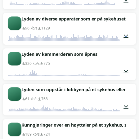
00:39
Lyden av diverse apparater som er på sykehuset (på i
96 kb/s
1129
01:37
Lyden av kammerdøren som åpnes
320 kb/s
775
00:01
Lyden som oppstår i lobbyen på et sykehus eller en kl
61 kb/s
768
02:50
Kunngjøringer over en høyttaler på et sykehus, stem
189 kb/s
724