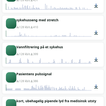
128 kb/s
451
00:37
sykehusseng med stretch
128 kb/s
410
00:34
Vannfiltrering på et sykehus
128 kb/s
399
01:01
Pasientens pulssignal
128 kb/s
386
00:04
kort, ubehagelig pipende lyd fra medisinsk utstyr