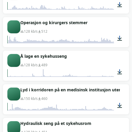
01:46
Operasjon og kirurgers stemmer
128 kb/s
512
00:55
Å lage en sykehusseng
128 kb/s
489
00:22
Lyd i korridoren på en medisinsk institusjon uten fol
150 kb/s
460
01:36
Hydraulisk seng på et sykehusrom