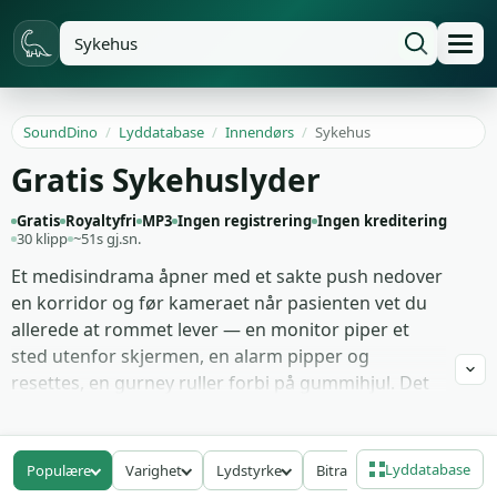
SoundDino
/
Lyddatabase
/
Innendørs
/
Sykehus
Gratis Sykehuslyder
Gratis
Royaltyfri
MP3
Ingen registrering
Ingen kreditering
30 klipp
~51s gj.sn.
Et medisindrama åpner med et sakte push nedover
en korridor og før kameraet når pasienten vet du
allerede at rommet lever — en monitor piper et
sted utenfor skjermen, en alarm pipper og
resettes, en gurney ruller forbi på gummihjul. Det
er det sykehuslyd gjør i en scene: den bekrefter
innsatsene før dialog starter. Disse 30 opptakene
jakter på den effekten ved kilden, ikke fra en tv-
Lyddatabase
Populære
Varighet
Lydstyrke
Bitrate
miks av en tv-miks.