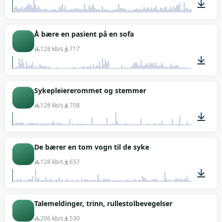
02:00
Å bære en pasient på en sofa
128 kb/s
717
00:45
Sykepleiererommet og stemmer
128 kb/s
708
01:33
De bærer en tom vogn til de syke
128 kb/s
657
00:46
Talemeldinger, trinn, rullestolbevegelser
206 kb/s
530