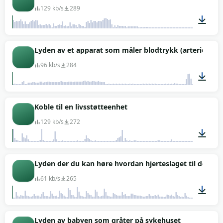
129 kb/s
289
00:02
Lyden av et apparat som måler blodtrykk (arterietrykk
96 kb/s
284
00:33
Koble til en livsstøtteenhet
129 kb/s
272
00:03
Lyden der du kan høre hvordan hjerteslaget til det ufø
61 kb/s
265
00:10
Lyden av babyen som gråter på sykehuset