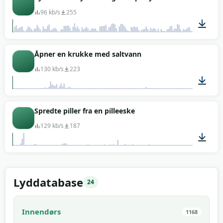
96 kb/s
255
00:20
Åpner en krukke med saltvann
130 kb/s
223
00:01
Spredte piller fra en pilleeske
129 kb/s
187
00:02
Lyddatabase
24
Innendørs
1168