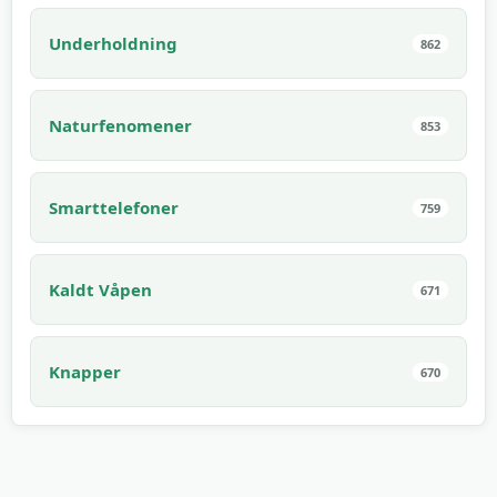
Underholdning
862
Naturfenomener
853
Smarttelefoner
759
Kaldt Våpen
671
Knapper
670