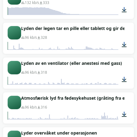
132 kb/s
333
00:01
Lyden der legen tar en pille eller tablett og gir den til
96 kb/s
328
00:06
Lyden av en ventilator (eller anestesi med gass)
96 kb/s
318
00:06
Atmosfærisk lyd fra fødesykehuset (gråting fra en ny
96 kb/s
316
01:15
Lyder overvåket under operasjonen