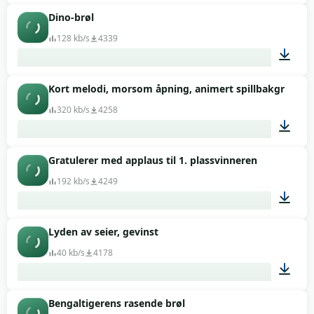
Dino-brøl
00:10
128 kb/s
4339
Kort melodi, morsom åpning, animert spillbakgrunnsl
00:07
320 kb/s
4258
Gratulerer med applaus til 1. plassvinneren
00:14
192 kb/s
4249
Lyden av seier, gevinst
00:14
40 kb/s
4178
Bengaltigerens rasende brøl
00:01