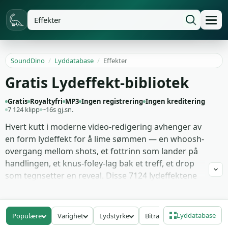
SoundDino
/
Lyddatabase
/
Effekter
Gratis Lydeffekt-bibliotek
Gratis
Royaltyfri
MP3
Ingen registrering
Ingen kreditering
7 124 klipp
~16s gj.sn.
Hvert kutt i moderne video-redigering avhenger av
en form lydeffekt for å lime sømmen — en whoosh-
overgang mellom shots, et fottrinn som lander på
handlingen, et knus-foley-lag bak et treff, et drop
som tegnsetter en reveal. Disse 7124 lydeffektene
samler hele det editoriale vokabularet på ett sted:
fottrinn over flere flater, whoosh-overganger på tre
hastigheter, knus- og impakt-foley, applaus-
Lyddatabase
Populære
Varighet
Lydstyrke
Bitrate
stingere, drops for reveals, og lengre støy-