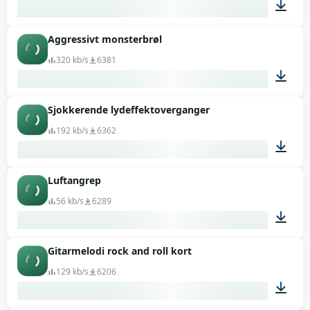
Aggressivt monsterbrøl
00:01
320 kb/s
6381
Sjokkerende lydeffektoverganger
00:08
192 kb/s
6362
Luftangrep
00:03
56 kb/s
6289
Gitarmelodi rock and roll kort
00:07
129 kb/s
6206