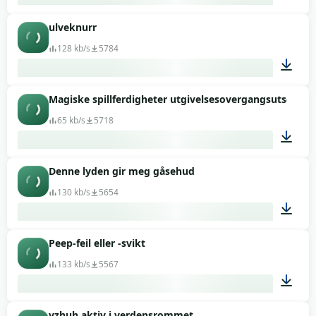
ulveknurr
00:01
128 kb/s
5784
Magiske spillferdigheter utgivelsesovergangsutseende
00:50
65 kb/s
5718
Denne lyden gir meg gåsehud
00:02
130 kb/s
5654
Peep-feil eller -svikt
00:02
133 kb/s
5567
vzhuh aktiv i verdensrommet