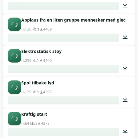
Applaus fra en liten gruppe mennesker med gledesrop
00:21
128 kb/s
4409
Elektrostatisk støy
00:04
259 kb/s
4400
Spol tilbake lyd
00:02
129 kb/s
4397
Kraftig start
00:01
64 kb/s
4378