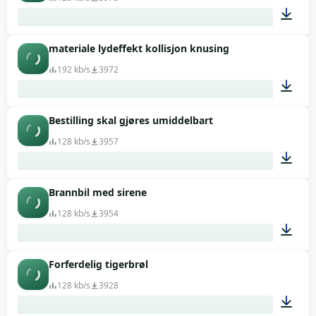
materiale lydeffekt kollisjon knusing
00:10
192 kb/s
3972
Bestilling skal gjøres umiddelbart
00:02
128 kb/s
3957
Brannbil med sirene
00:04
128 kb/s
3954
Forferdelig tigerbrøl
00:28
128 kb/s
3928