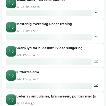
00:01
128 kb/s
5525
Mesterlig sverdslag under trening
00:11
131 kb/s
5521
Skarp lyd for bildeskift i videoredigering
00:01
96 kb/s
5433
luftfartsalarm
00:01
65 kb/s
5422
Lyder av ambulanse, brannvesen, politisirener (samlin
00:03
128 kb/s
1