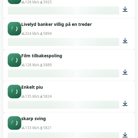
128 kb/s
5925
Livelyd banker villig på en tredør
01:09
324 kb/s
5894
Film tilbakespoling
00:02
128 kb/s
5889
Enkelt piu
00:12
135 kb/s
5824
skarp sving
00:01
133 kb/s
5821