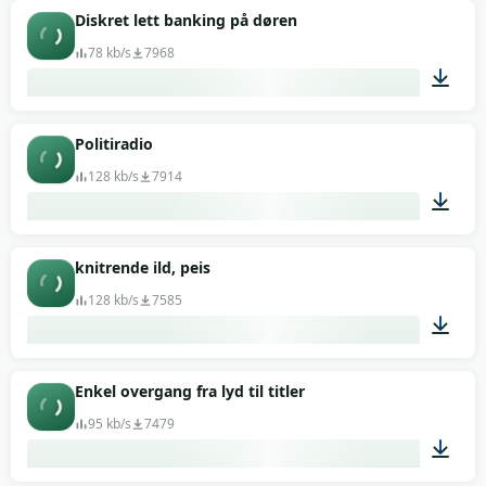
00:06
Diskret lett banking på døren
78 kb/s
7968
00:02
Politiradio
128 kb/s
7914
03:54
knitrende ild, peis
128 kb/s
7585
03:46
Enkel overgang fra lyd til titler
95 kb/s
7479