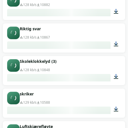
128 kb/s
10882
00:08
Riktig svar
128 kb/s
10867
00:02
Skoleklokkelyd (3)
128 kb/s
10848
00:17
skriker
129 kb/s
10588
00:03
Luftskjærefløyte