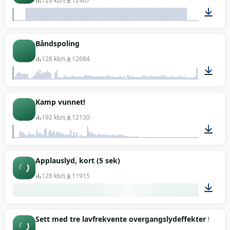
128 kb/s
12967
00:01
Båndspoling
128 kb/s
12684
00:34
Kamp vunnet!
192 kb/s
12130
00:03
Applauslyd, kort (5 sek)
128 kb/s
11915
00:05
Sett med tre lavfrekvente overgangslydeffekter for vi