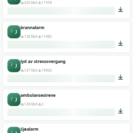
320 kb/s
11559
00:14
brannalarm
128 kb/s
11482
00:32
lyd av stressovergang
127 kb/s
10942
00:03
ambulansesirene
128 kb/s
2
00:28
Sjøalarm