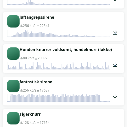
00:01
luftangrepssirene
256 kb/s
22341
00:18
Hunden knurrer voldsomt, hundeknurr (løkke)
80 kb/s
20097
00:13
fantastisk sirene
256 kb/s
17687
00:25
Tigerknurr
128 kb/s
17654