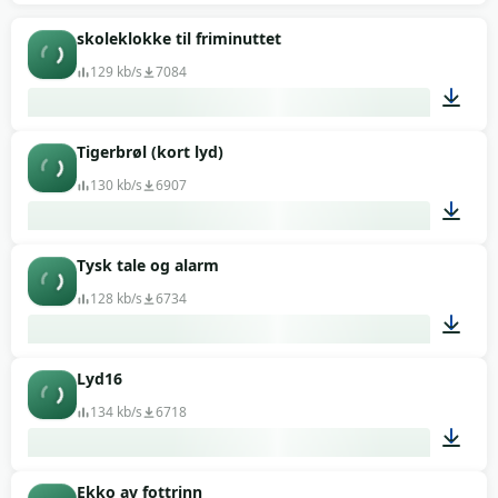
03:14
skoleklokke til friminuttet
129 kb/s
7084
Tigerbrøl (kort lyd)
00:03
130 kb/s
6907
Tysk tale og alarm
00:02
128 kb/s
6734
Lyd16
00:21
134 kb/s
6718
Ekko av fottrinn