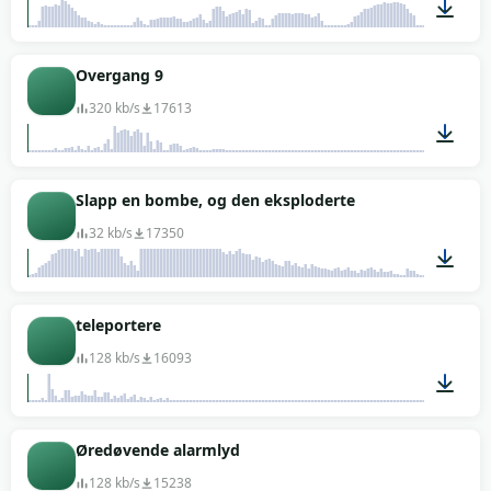
00:06
Overgang 9
320 kb/s
17613
00:05
Slapp en bombe, og den eksploderte
32 kb/s
17350
00:08
teleportere
128 kb/s
16093
00:01
Øredøvende alarmlyd
128 kb/s
15238