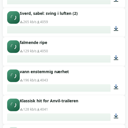
Sverd, sabel: sving i luften (2)
00:08
265 kb/s
4059
falmende ripe
00:01
129 kb/s
4050
vann enstemmig nærhet
00:01
196 kb/s
4043
Klassisk hit for Anvil-traileren
00:01
128 kb/s
4041