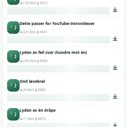
128 kb/s
5012
Dette passer for YouTube-introvideoer
00:12
320 kb/s
4941
Lyden av feil svar (hundre mot én)
00:17
256 kb/s
4940
Ond løvebrøl
00:11
24 kb/s
4880
Lyden av én dråpe
00:06
11 kb/s
4874