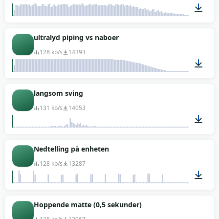
02:01
ultralyd piping vs naboer
128 kb/s
14393
00:58
langsom sving
131 kb/s
14053
00:01
Nedtelling på enheten
128 kb/s
13287
00:12
Hoppende matte (0,5 sekunder)