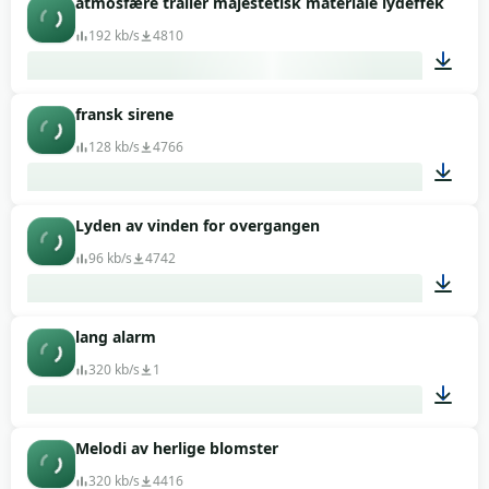
atmosfære trailer majestetisk materiale lydeffekt
00:28
192 kb/s
4810
fransk sirene
00:05
128 kb/s
4766
Lyden av vinden for overgangen
00:09
96 kb/s
4742
lang alarm
00:03
320 kb/s
1
Melodi av herlige blomster
01:59
320 kb/s
4416