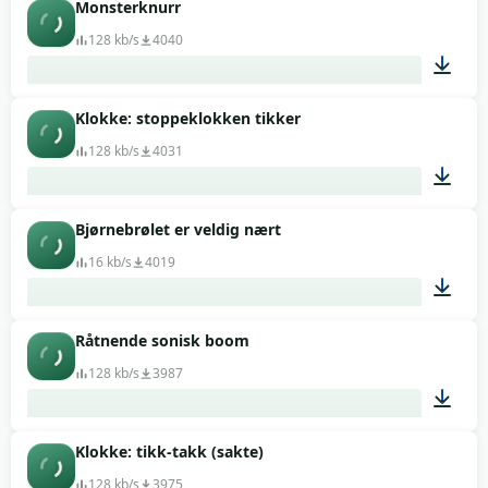
Monsterknurr
00:11
128 kb/s
4040
Klokke: stoppeklokken tikker
00:12
128 kb/s
4031
Bjørnebrølet er veldig nært
00:16
16 kb/s
4019
Råtnende sonisk boom
00:06
128 kb/s
3987
Klokke: tikk-takk (sakte)
00:08
128 kb/s
3975