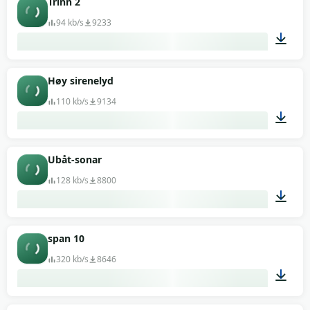
Trinn 2
94 kb/s
9233
00:04
Høy sirenelyd
110 kb/s
9134
00:04
Ubåt-sonar
128 kb/s
8800
00:36
span 10
320 kb/s
8646