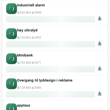
industriell alarm
00:04
320 kb/s
5099
høy ultralyd
00:13
128 kb/s
5092
Minibank
00:30
192 kb/s
5071
Overgang til lyddesign i reklame
00:07
128 kb/s
5066
applaus
00:02