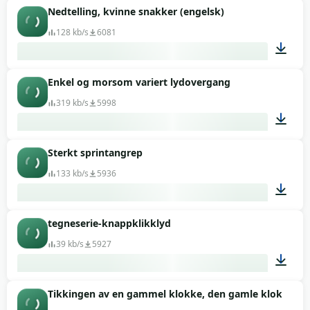
Nedtelling, kvinne snakker (engelsk)
00:01
128 kb/s
6081
Enkel og morsom variert lydovergang
00:12
319 kb/s
5998
Sterkt sprintangrep
00:13
133 kb/s
5936
tegneserie-knappklikklyd
00:01
39 kb/s
5927
Tikkingen av en gammel klokke, den gamle klokken t
00:02