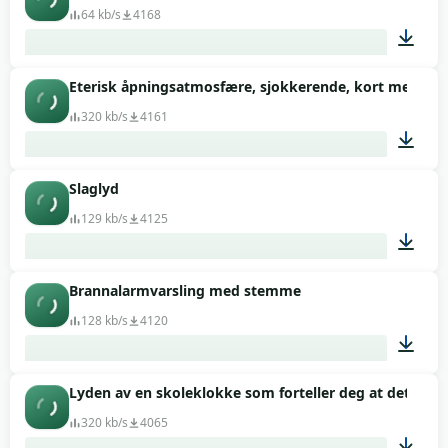
64 kb/s
4168
Eterisk åpningsatmosfære, sjokkerende, kort melodi
00:06
320 kb/s
4161
Slaglyd
00:25
129 kb/s
4125
Brannalarmvarsling med stemme
00:03
128 kb/s
4120
Lyden av en skoleklokke som forteller deg at det er ti
00:21
320 kb/s
4065