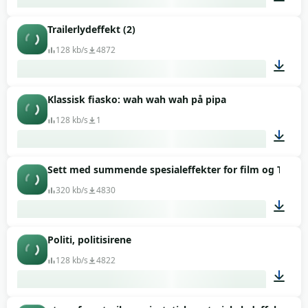
Trailerlydeffekt (2)
00:01
128 kb/s
4872
Klassisk fiasko: wah wah wah på pipa
00:06
128 kb/s
1
Sett med summende spesialeffekter for film og TV, spes
00:05
320 kb/s
4830
Politi, politisirene
00:13
128 kb/s
4822