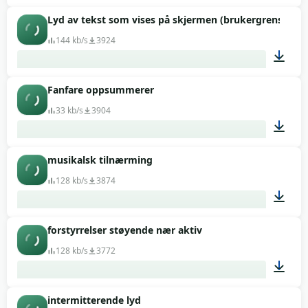
Lyd av tekst som vises på skjermen (brukergrensesnit
00:04
144 kb/s
3924
Fanfare oppsummerer
00:14
33 kb/s
3904
musikalsk tilnærming
00:03
128 kb/s
3874
forstyrrelser støyende nær aktiv
00:06
128 kb/s
3772
intermitterende lyd
00:04