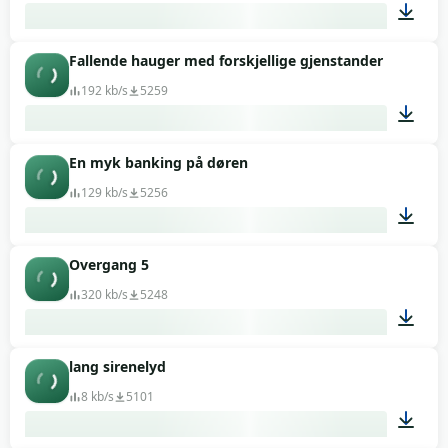
Fallende hauger med forskjellige gjenstander
02:34
192 kb/s
5259
En myk banking på døren
00:05
129 kb/s
5256
Overgang 5
00:01
320 kb/s
5248
lang sirenelyd
00:10
8 kb/s
5101