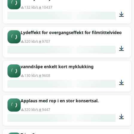
132 kb/s
10437
00:01
Lydeffekt for overgangseffekt for filmtittelvideo
320 kb/s
9707
00:12
vanndråpe enkelt kort myklukking
130 kb/s
9608
00:01
Applaus med rop i en stor konsertsal.
320 kb/s
9447
01:05