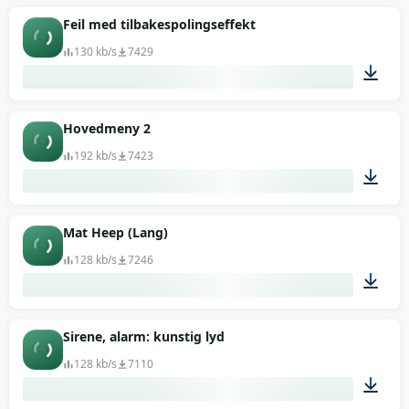
00:04
Feil med tilbakespolingseffekt
130 kb/s
7429
00:01
Hovedmeny 2
192 kb/s
7423
02:33
Mat Heep (Lang)
128 kb/s
7246
00:02
Sirene, alarm: kunstig lyd
128 kb/s
7110