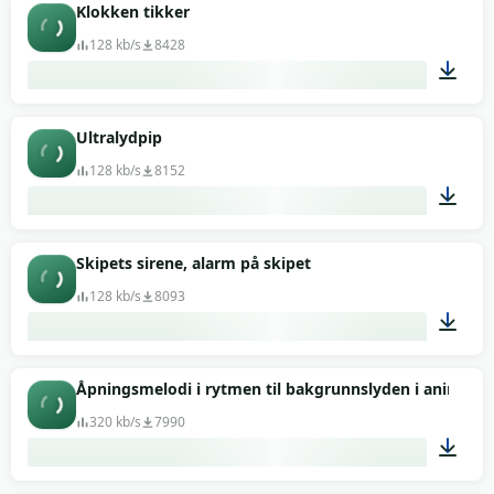
00:05
Klokken tikker
128 kb/s
8428
01:02
Ultralydpip
128 kb/s
8152
00:34
Skipets sirene, alarm på skipet
128 kb/s
8093
00:25
Åpningsmelodi i rytmen til bakgrunnslyden i animasjo
320 kb/s
7990