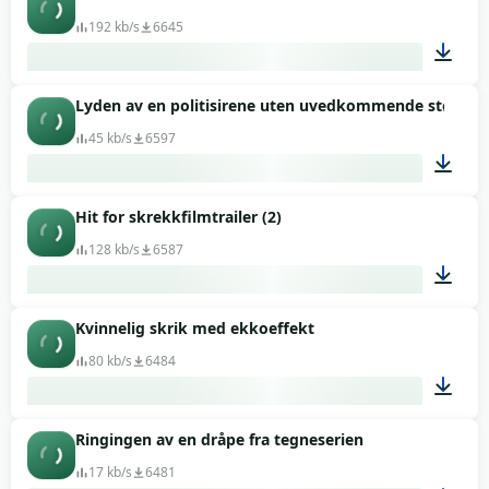
00:01
192 kb/s
6645
Lyden av en politisirene uten uvedkommende støy
00:10
45 kb/s
6597
Hit for skrekkfilmtrailer (2)
00:04
128 kb/s
6587
Kvinnelig skrik med ekkoeffekt
00:08
80 kb/s
6484
Ringingen av en dråpe fra tegneserien
00:09
17 kb/s
6481