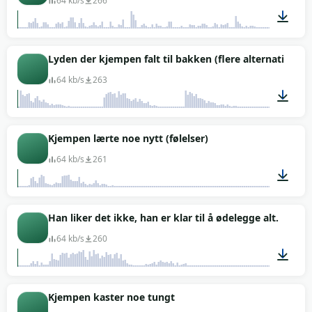
64 kb/s
266
00:05
Lyden der kjempen falt til bakken (flere alternativer)
64 kb/s
263
00:40
Kjempen lærte noe nytt (følelser)
64 kb/s
261
00:02
Han liker det ikke, han er klar til å ødelegge alt.
64 kb/s
260
00:04
Kjempen kaster noe tungt