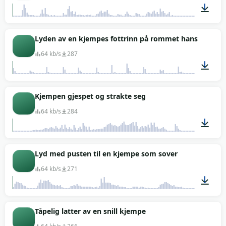
00:04
Lyden av en kjempes fottrinn på rommet hans
64 kb/s
287
00:16
Kjempen gjespet og strakte seg
64 kb/s
284
00:05
Lyd med pusten til en kjempe som sover
64 kb/s
271
00:17
Tåpelig latter av en snill kjempe