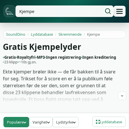
SoundDino
/
Lyddatabase
/
Skremmende
/
Kjempe
Gratis Kjempelyder
Gratis
Royaltyfri
MP3
Ingen registrering
Ingen kreditering
23 klipp
~10s gj.sn.
Ekte kjemper brøler ikke — de får bakken til å svare
for seg. Trikset for å score en er å la publikum føle
størrelsen før de ser den, som er grunnen til at
disse 23 klippene behandler lavfrekvensen som
hovedrolle. Et boss-fight-stomp tatt opp ved å
droppe en sandsekk på en trescene og pitche
resultatet ned to oktaver; en kolossal-fottrinn-
syklus med rusk-rasling bakt inn i halen; et dypt
Lyddatabase
Populære
Varighet
Lydstyrke
brystkasse-brøl laget fra en ekte løve strukket og