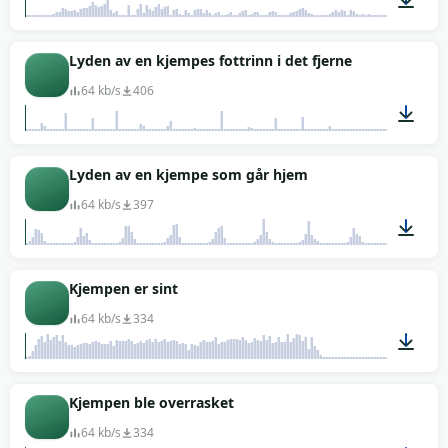
00:05
Lyden av en kjempes fottrinn i det fjerne
64 kb/s
406
00:22
Lyden av en kjempe som går hjem
64 kb/s
397
00:12
Kjempen er sint
64 kb/s
334
00:07
Kjempen ble overrasket
64 kb/s
334