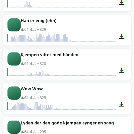
00:01
Han er enig (ehh)
64 kb/s
329
00:02
Kjempen viftet med hånden
64 kb/s
328
00:01
Wow Wow
64 kb/s
325
00:02
Lyden der den gode kjempen synger en sang
64 kb/s
295