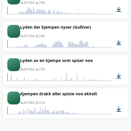
64 kb/s
246
00:01
Lyden der kjempen nyser (Gulliver)
64 kb/s
246
00:04
Lyden av en kjempe som spiser noe
64 kb/s
236
00:16
Kjempen drakk eller spiste noe ekkelt
64 kb/s
224
00:01