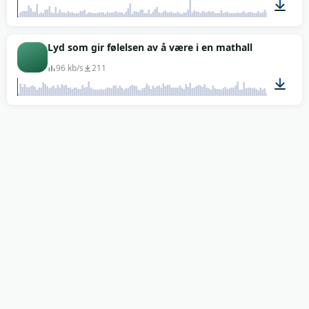
02:31
Lyd som gir følelsen av å være i en mathall
96 kb/s
211
02:00