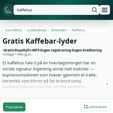
SoundDino
/
Lyddatabase
/
Innendørs
/
Kaffehus
Gratis Kaffebar-lyder
Gratis
Royaltyfri
MP3
Ingen registrering
Ingen kreditering
9 klipp
~104s gj.sn.
Et kaffehus halv ti på en hverdagsmorgen har en
sonisk signatur ingenting annet helt matcher —
espressomaskinen som hveser gjennom et trekk,
keramikk som klirrer på fat to bord unna,
melkedamperen som gjør sin lille jet-motor-
imitasjon, og det lave murringet fra fremmede som
snakker forbi hverandre. Disse 9 klippene jakter på
akkurat den teksturen i stedet for de høyere,
Lyddatabase
Populære
renere kafé-atmosfærene de fleste stock-