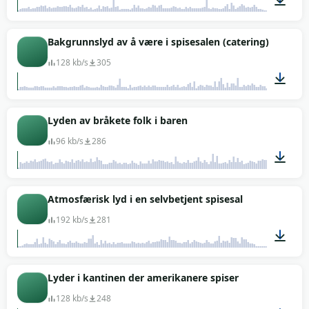
01:04
Bakgrunnslyd av å være i spisesalen (catering)
128 kb/s
305
02:25
Lyden av bråkete folk i baren
96 kb/s
286
02:00
Atmosfærisk lyd i en selvbetjent spisesal
192 kb/s
281
01:09
Lyder i kantinen der amerikanere spiser
128 kb/s
248