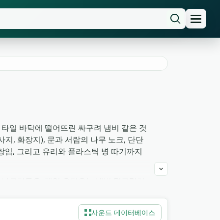
, 타일 바닥에 떨어뜨린 싸구려 냄비 같은 것
지, 화장지), 문과 서랍의 나무 노크, 단단
짤랑임, 그리고 유리와 플라스틱 병 따기까지
어 나르거든요. 게임 오디오는 냄비 덜그럭거
 살짝 불규칙해 '물리적'으로 읽히는데, 합
P3입니다.
사운드 데이터베이스