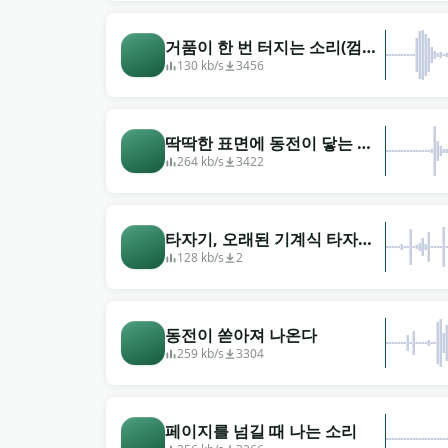
거품이 한 번 터지는 소리(껌을
씹는 것과 비슷함)
130 kb/s
3456
딱딱한 표면에 동전이 닿는 소
리 (4)
264 kb/s
3422
타자기, 오래된 기계식 타자기
에 인쇄
128 kb/s
2
동전이 쏟아져 나온다
259 kb/s
3304
페이지를 넘길 때 나는 소리