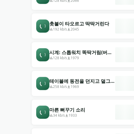
128 kb/s
2066
촛불이 타오르고 딱딱거린다
192 kb/s
2045
시계: 스톱워치 똑딱거림(버전
2)
128 kb/s
1979
테이블에 동전을 던지고 덜그럭
거렸다
258 kb/s
1969
마른 뻐꾸기 소리
34 kb/s
1933