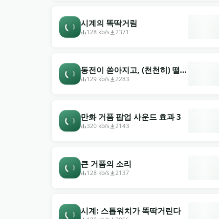
시계의 똑딱거림
128 kb/s
2371
동전이 쏟아지고, (천천히) 떨어
진다
129 kb/s
2283
만화 거품 팝업 사운드 효과 3
320 kb/s
2143
큰 거품의 소리
128 kb/s
2137
시계: 스톱워치가 똑딱거린다