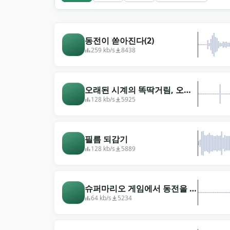
동전이 쏟아진다(2)
259 kb/s
8438
오래된 시계의 똑딱거림, 오래
된 시계가 똑딱거린다
128 kb/s
5925
필름 되감기
128 kb/s
5889
슈퍼마리오 게임에서 동전을 두
드리는 소리
64 kb/s
5234