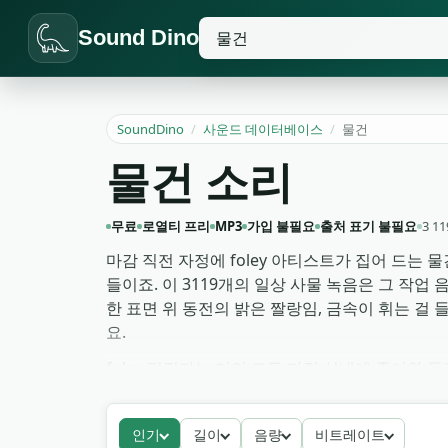
Sound Dino
SoundDino
/
사운드 데이터베이스
/
물건
물건 소리
무료
로열티 프리
MP3
가입 불필요
출처 표기 불필요
3 1
마감 직전 자정에 foley 아티스트가 집어 드는 
들이죠. 이 3119개의 일상 사물 녹음은 그 작업
한 표면 위 동전의 밝은 짤랑임, 금속이 휘는 걸
요.
foley 편집자는 거의 모든 가정 실내에 종이와
림을 가공하고 피치 변경해 인벤토리 드롭으로 씁
성 짤랑임은 메뉴 UI처럼 읽히니까요. 어떤 프로
인기
길이
음량
비트레이트