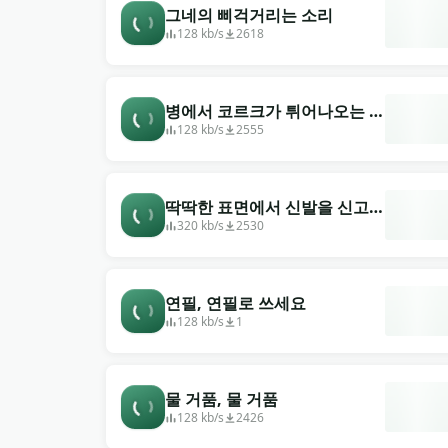
그네의 삐걱거리는 소리
128 kb/s
2618
병에서 코르크가 튀어나오는 소
리
128 kb/s
2555
딱딱한 표면에서 신발을 신고
여유롭게 걷는다
320 kb/s
2530
연필, 연필로 쓰세요
128 kb/s
1
물 거품, 물 거품
128 kb/s
2426