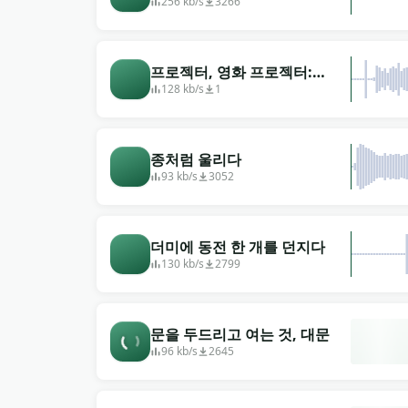
256 kb/s
3266
프로젝터, 영화 프로젝터:
35mm 필름, 시작 및 정지
128 kb/s
1
종처럼 울리다
93 kb/s
3052
더미에 동전 한 개를 던지다
130 kb/s
2799
문을 두드리고 여는 것, 대문
96 kb/s
2645