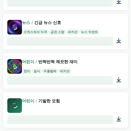
02:00
뉴스
/
긴급 뉴스 신호
오케스트라 타격
금관 스탭
퍼커션
뉴스 악센트
02:00
어린이
/
반짝반짝 깨끗한 재미
정리
질서
우쿨렐레
퍼커션
01:53
어린이
/
기발한 모험