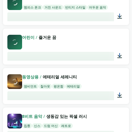
멤피스 폰크
거친 사운드
빈티지 스타일
어두운 음악
02:00
어린이
/
즐거운 꿈
03:12
동영상용
/
에테리얼 세레니티
앰비언트
칠아웃
평온함
에테리얼
02:33
8비트 음악
/
생동감 있는 픽셀 러시
칩튠
신스
드럼 머신
레트로