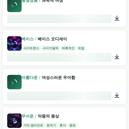
동영상용
/
과학적 여정
05:04
베이스
/
베이스 오디세이
사이트랜스
사이키델릭
매혹적인
트립
02:00
아름다운
/
여성스러운 우아함
02:32
무서운
/
악몽의 몽상
기타 앰비언트
분위기
휴식
평온