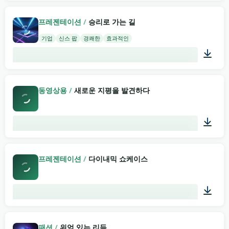
02:00
프레젠테이션
/
승리로 가는 길
기업
신스 팝
경쾌한
효과적인
02:00
동영상용
/
새로운 지평을 발견하다
04:37
프레젠테이션
/
다이내믹 쇼케이스
03:39
패션
/
위엄 있는 리듬