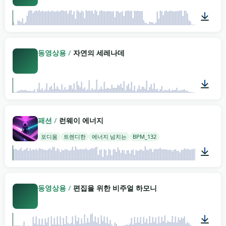
03:02
동영상용
/
자연의 세레나데
05:50
패션
/
런웨이 에너지
포디움
트렌디한
에너지 넘치는
BPM_132
02:00
동영상용
/
편집을 위한 비주얼 하모니