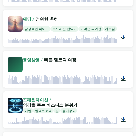
03:03
웨딩
/
영원한 축하
감성적인 피아노
부드러운 현악기
가벼운 퍼커션
자부심
02:00
동영상용
/
빠른 멜로딕 여정
03:12
프레젠테이션
/
영감을 주는 비즈니스 분위기
기업
일렉트로닉
팝
동기부여
01:58