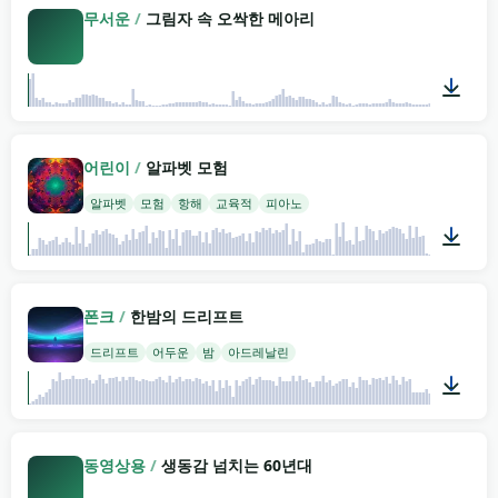
무서운
/
그림자 속 오싹한 메아리
00:24
어린이
/
알파벳 모험
알파벳
모험
항해
교육적
피아노
02:00
폰크
/
한밤의 드리프트
드리프트
어두운
밤
아드레날린
02:00
동영상용
/
생동감 넘치는 60년대