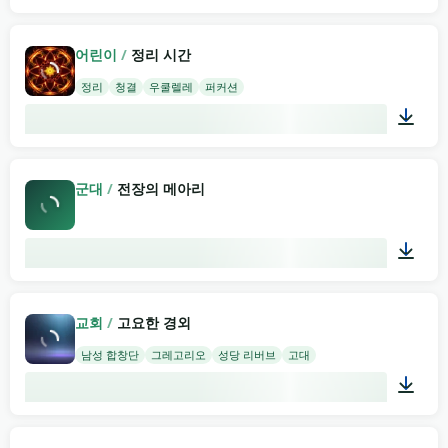
03:19
어린이
/
정리 시간
정리
청결
우쿨렐레
퍼커션
01:58
군대
/
전장의 메아리
01:34
교회
/
고요한 경외
남성 합창단
그레고리오
성당 리버브
고대
02:00