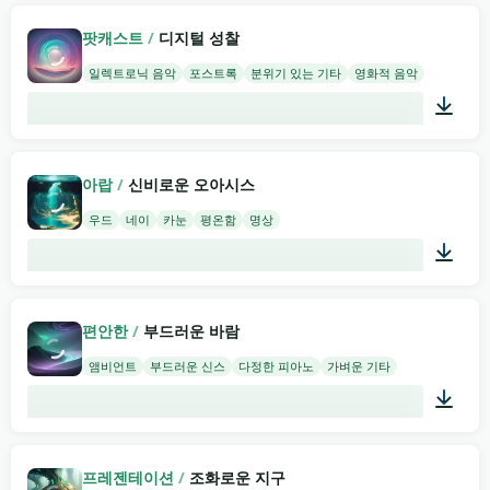
02:00
팟캐스트
/
디지털 성찰
일렉트로닉 음악
포스트록
분위기 있는 기타
영화적 음악
02:00
아랍
/
신비로운 오아시스
우드
네이
카눈
평온함
명상
02:00
편안한
/
부드러운 바람
앰비언트
부드러운 신스
다정한 피아노
가벼운 기타
02:00
프레젠테이션
/
조화로운 지구