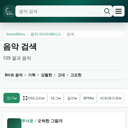
SoundDino
/
음악 데이터베이스
/
검색
음악 검색
109
결과
음악
8비트 음악
가족
강렬한
고대
고요한
인기
카테고리
태그
길이
BPM
비트레이트
무서운
/
오싹한 그림자