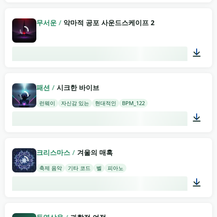
02:00
무서운
/
악마적 공포 사운드스케이프 2
00:29
패션
/
시크한 바이브
런웨이
자신감 있는
현대적인
BPM_122
02:00
크리스마스
/
겨울의 매혹
축제 음악
기타 코드
벨
피아노
02:00