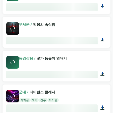
05:09
무서운
/
악몽의 속삭임
00:07
동영상용
/
꽃과 동물의 연대기
03:20
군대
/
타이탄스 클래시
퍼커션
에픽
전투
타이탄