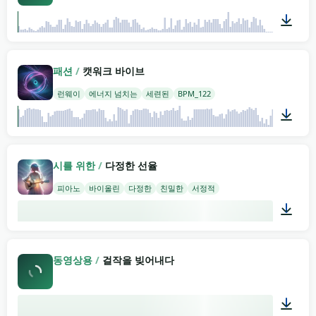
03:22
패션
/
캣워크 바이브
런웨이
에너지 넘치는
세련된
BPM_122
02:00
시를 위한
/
다정한 선율
피아노
바이올린
다정한
친밀한
서정적
02:00
동영상용
/
걸작을 빚어내다