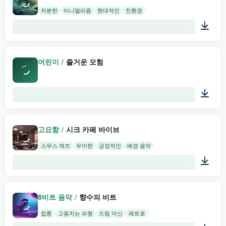
차분한
미니멀리즘
현대적인
친환경
01:58
어린이
/
즐거운 모험
03:30
고요함
/
시크 카페 바이브
스무스 재즈
우아한
긍정적인
배경 음악
02:00
8비트 음악
/
향수의 비트
칩튠
고동치는 파형
드럼 머신
레트로