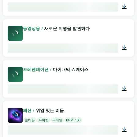
02:00
동영상용
/
새로운 지평을 발견하다
04:37
프레젠테이션
/
다이내믹 쇼케이스
03:39
패션
/
위엄 있는 리듬
포디움
우아한
극적인
BPM_100