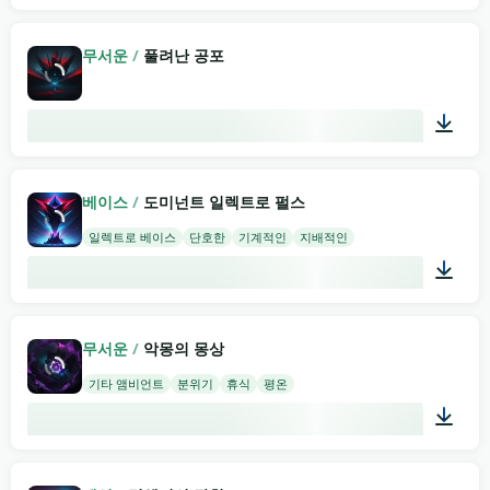
02:00
무서운
/
풀려난 공포
00:07
베이스
/
도미넌트 일렉트로 펄스
일렉트로 베이스
단호한
기계적인
지배적인
02:00
무서운
/
악몽의 몽상
기타 앰비언트
분위기
휴식
평온
01:58