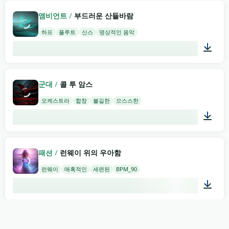
02:09
앰비언트
/
부드러운 산들바람
하프
플루트
신스
명상적인 음악
02:00
군대
/
콜 투 암스
오케스트라
합창
불길한
으스스한
02:00
패션
/
런웨이 위의 우아함
런웨이
매혹적인
세련된
BPM_90
02:00
군대
/
용맹한 영웅들