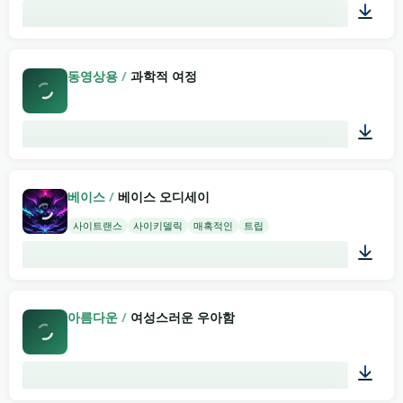
02:00
동영상용
/
과학적 여정
05:04
베이스
/
베이스 오디세이
사이트랜스
사이키델릭
매혹적인
트립
02:00
아름다운
/
여성스러운 우아함