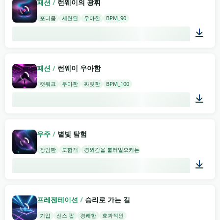
패션
/
런웨이의 광휘
포디움
세련된
우아한
BPM_90
02:00
패션
/
런웨이 우아함
캣워크
우아한
짜릿한
BPM_100
02:00
우주
/
별빛 탐험
장엄한
모험적
경외감을 불러일으키는
02:00
프레젠테이션
/
승리로 가는 길
기업
신스 팝
경쾌한
효과적인