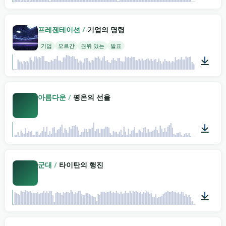
03:20
프레젠테이션
/
기업의 명령
기업
오르간
권위 있는
발표
01:58
아름다운
/
평온의 선율
02:22
군대
/
타이탄의 행진
05:05