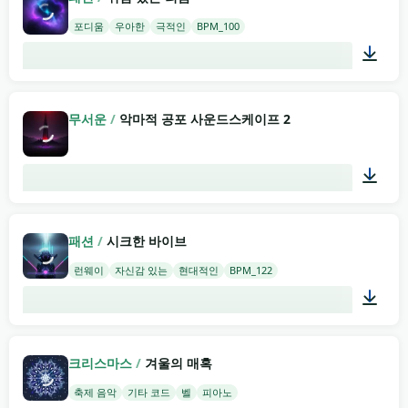
포디움
우아한
극적인
BPM_100
02:00
무서운
/
악마적 공포 사운드스케이프 2
00:29
패션
/
시크한 바이브
런웨이
자신감 있는
현대적인
BPM_122
02:00
크리스마스
/
겨울의 매혹
축제 음악
기타 코드
벨
피아노