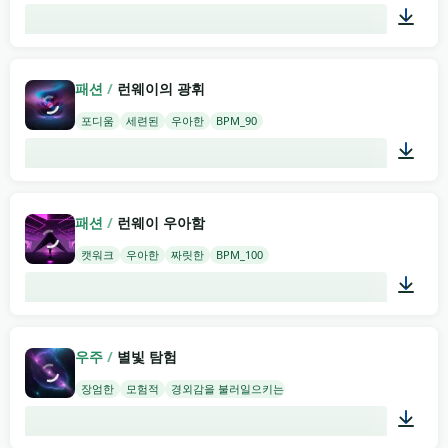
01:58
패션
/
런웨이의 광휘
포디움
세련된
우아한
BPM_90
02:00
패션
/
런웨이 우아함
캣워크
우아한
짜릿한
BPM_100
02:00
우주
/
별빛 탐험
장엄한
모험적
경외감을 불러일으키는