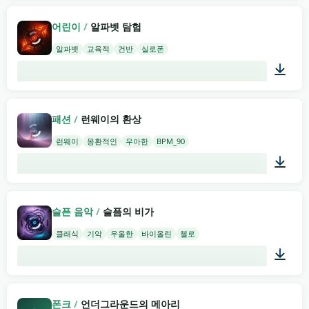
02:32
어린이
/
알파벳 탐험
알파벳
교육적
건반
실로폰
01:21
패션
/
런웨이의 환상
런웨이
몽환적인
우아한
BPM_90
02:00
슬픈 음악
/
슬픔의 비가
클래식
기악
우울한
바이올린
첼로
01:58
폰크
/
언더그라운드의 메아리