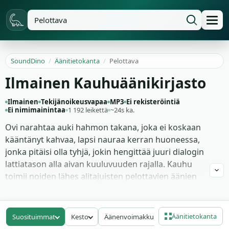
SoundDino
/
Äänitietokanta
/
Pelottava
Ilmainen Kauhuäänikirjasto
Ilmainen
Tekijänoikeusvapaa
MP3
Ei rekisteröintiä
Ei nimimainintaa
1 192 leikettä
~24s ka.
Ovi narahtaa auki hahmon takana, joka ei koskaan
kääntänyt kahvaa, lapsi nauraa kerran huoneessa,
jonka pitäisi olla tyhjä, jokin hengittää juuri dialogin
lattiatason alla aivan kuuluvuuden rajalla. Kauhu
toimii noiden lähes alitajuisten pelottavien äänien
varassa paljon vahvemmin kuin ilmiselvän jump-
scare-pamauksen, ja nämä 1192 leikettä tarjoavat
koko rekisterin: aavekuiskaukset käsityksen rajalla,
Äänitietokanta
Suosituimmat
Kesto
Äänenvoimakkuus
Bittinopeus
matalat hirviön murinat sub-bassossa, alienien