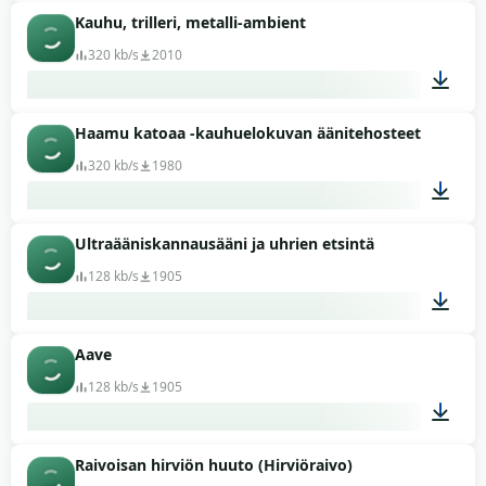
Kauhu, trilleri, metalli-ambient
00:07
320 kb/s
2010
Haamu katoaa -kauhuelokuvan äänitehosteet
00:15
320 kb/s
1980
Ultraääniskannausääni ja uhrien etsintä
00:07
128 kb/s
1905
Aave
01:26
128 kb/s
1905
Raivoisan hirviön huuto (Hirviöraivo)
00:03