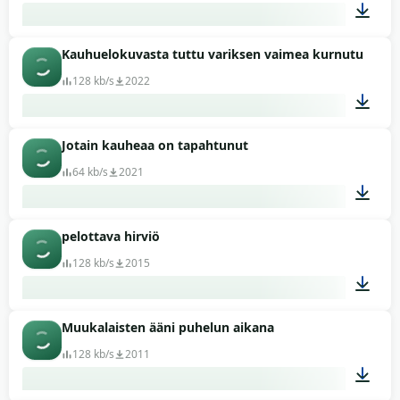
Kauhuelokuvasta tuttu variksen vaimea kurnutusääni
00:14
128 kb/s
2022
Jotain kauheaa on tapahtunut
00:02
64 kb/s
2021
pelottava hirviö
00:19
128 kb/s
2015
Muukalaisten ääni puhelun aikana
01:10
128 kb/s
2011