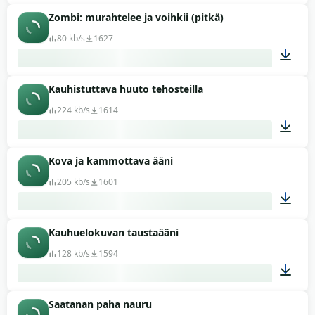
Zombi: murahtelee ja voihkii (pitkä)
02:00
80 kb/s
1627
Kauhistuttava huuto tehosteilla
00:19
224 kb/s
1614
Kova ja kammottava ääni
00:25
205 kb/s
1601
Kauhuelokuvan taustaääni
06:08
128 kb/s
1594
Saatanan paha nauru
00:17