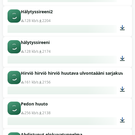
Hälytyssireeni2
03:00
128 kb/s
2204
hälytyssireeni
00:31
128 kb/s
2174
Hirviö hirviö hirviö huutava ulvontaääni sarjakuva ään
00:31
161 kb/s
2156
Pedon huuto
00:06
256 kb/s
2138
Ahdistunut elokuvatunnelma