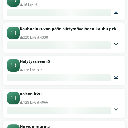
16 kb/s
1
00:04
Kauhuelokuvan pään siirtymävaiheen kauhu pelottava
320 kb/s
4338
00:13
Hälytyssireeni5
128 kb/s
2
00:29
naisen itku
128 kb/s
4066
00:06
Hirviön murina