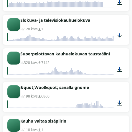
00:34
Elokuva- ja televisiokauhuelokuva
128 kb/s
1
00:29
Superpelottavan kauhuelokuvan taustaääni
320 kb/s
7142
00:16
&quot;Woo&quot; sanalla gnome
198 kb/s
6860
00:01
Kauhu valtaa sisäpiirin
118 kb/s
1