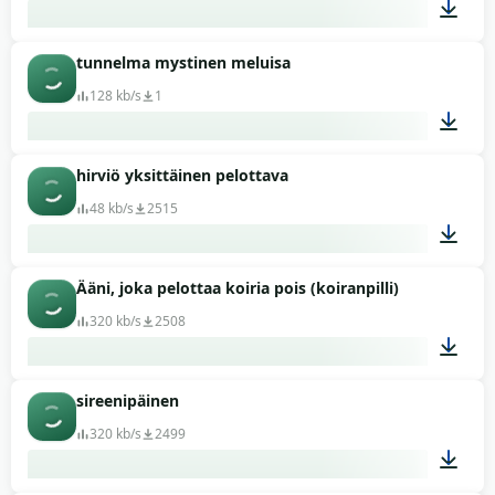
tunnelma mystinen meluisa
00:22
128 kb/s
1
hirviö yksittäinen pelottava
00:57
48 kb/s
2515
Ääni, joka pelottaa koiria pois (koiranpilli)
00:05
320 kb/s
2508
sireenipäinen
01:15
320 kb/s
2499