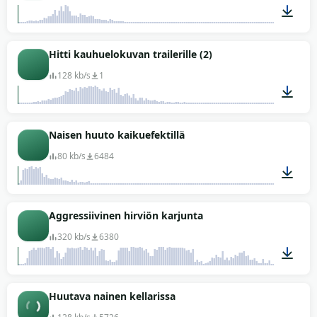
00:07
Hitti kauhuelokuvan trailerille (2)
128 kb/s
1
00:08
Naisen huuto kaikuefektillä
80 kb/s
6484
00:09
Aggressiivinen hirviön karjunta
320 kb/s
6380
00:08
Huutava nainen kellarissa