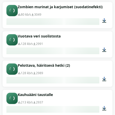
00:11
Zombien murinat ja karjumiset (suodatinefekti)
80 kb/s
3049
00:14
Vuotava veri suolistosta
128 kb/s
2991
00:04
Pelottava, häiritsevä hetki (2)
128 kb/s
2989
00:12
Kauhuääni taustalle
213 kb/s
2937