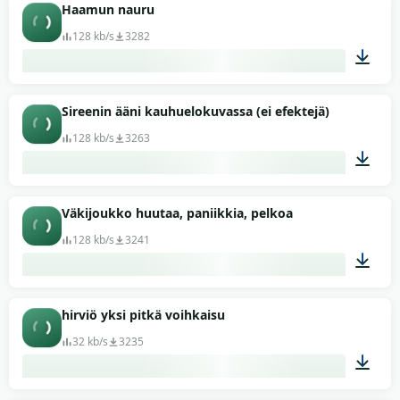
01:38
Haamun nauru
128 kb/s
3282
00:29
Sireenin ääni kauhuelokuvassa (ei efektejä)
128 kb/s
3263
00:51
Väkijoukko huutaa, paniikkia, pelkoa
128 kb/s
3241
00:11
hirviö yksi pitkä voihkaisu
32 kb/s
3235