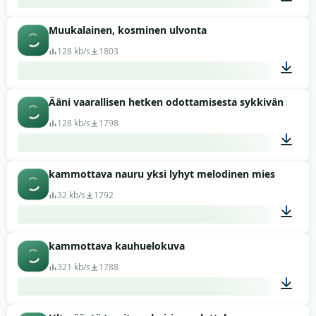
Muukalainen, kosminen ulvonta
00:45
128 kb/s
1803
Ääni vaarallisen hetken odottamisesta sykkivän sydä
00:09
128 kb/s
1798
kammottava nauru yksi lyhyt melodinen mies
01:26
32 kb/s
1792
kammottava kauhuelokuva
00:03
321 kb/s
1788