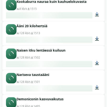
Kookaburra nauraa kuin kauhuelokuvasta
00:23
8 kb/s
1515
Ääni 20 kilohertsiä
00:06
128 kb/s
1513
Naisen itku lentäessä kuiluun
00:34
128 kb/s
1502
Nariseva taustaääni
00:14
128 kb/s
1501
Demoniconin kasvuvaikutus
00:22
128 kb/s
1495