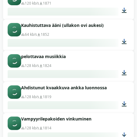
120 kb/s
1871
Kauhistuttava ääni (ullakon ovi aukesi)
00:03
64 kb/s
1852
pelottavaa musiikkia
00:13
128 kb/s
1824
Ahdistunut kvaakkuva ankka luonnossa
00:20
128 kb/s
1819
Vampyyrilepakoiden vinkuminen
00:04
128 kb/s
1814