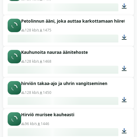
Petolinnun ääni, joka auttaa karkottamaan hiiret tai r
00:09
128 kb/s
1475
Kauhunoita nauraa äänitehoste
02:56
128 kb/s
1468
hirviön takaa-ajo ja uhrin vangitseminen
00:01
128 kb/s
1450
Hirviö murisee kauheasti
00:04
96 kb/s
1446