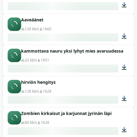
Aaveäänet
00:02
128 kb/s
1660
kammottava nauru yksi lyhyt mies avaruudessa
00:22
32 kb/s
1651
hirviön hengitys
00:04
128 kb/s
1628
Zombien kirkaisut ja karjunnat jyrinän läpi
00:21
80 kb/s
1628