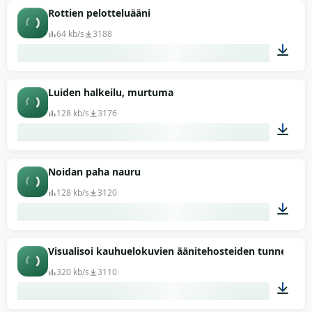
00:07
Rottien pelotteluääni
64 kb/s
3188
00:54
Luiden halkeilu, murtuma
128 kb/s
3176
00:02
Noidan paha nauru
128 kb/s
3120
00:02
Visualisoi kauhuelokuvien äänitehosteiden tunnelmaa
320 kb/s
3110