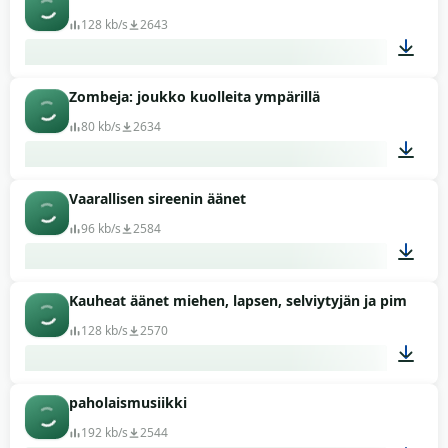
00:12
128 kb/s
2643
Zombeja: joukko kuolleita ympärillä
00:10
80 kb/s
2634
Vaarallisen sireenin äänet
01:59
96 kb/s
2584
Kauheat äänet miehen, lapsen, selviytyjän ja pimeyde
00:50
128 kb/s
2570
paholaismusiikki
06:33
192 kb/s
2544