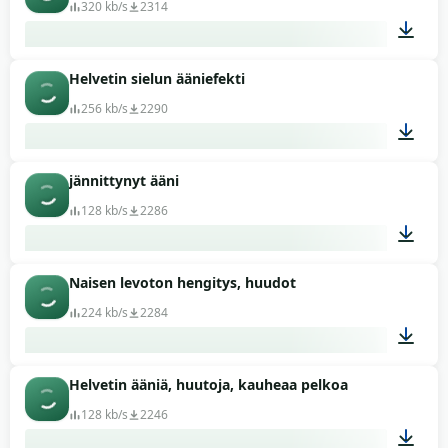
320 kb/s
2314
Helvetin sielun ääniefekti
00:26
256 kb/s
2290
jännittynyt ääni
00:11
128 kb/s
2286
Naisen levoton hengitys, huudot
00:19
224 kb/s
2284
Helvetin ääniä, huutoja, kauheaa pelkoa
01:39
128 kb/s
2246