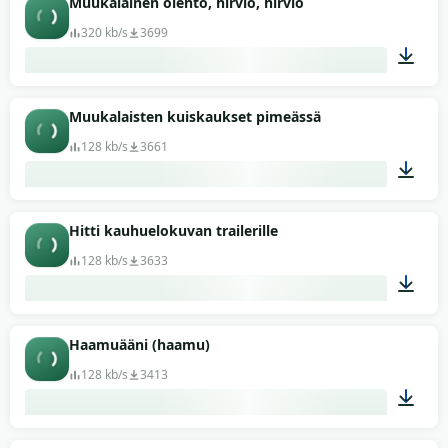
Muukalainen olento, hirviö, hirviö
320 kb/s
3699
01:09
Muukalaisten kuiskaukset pimeässä
128 kb/s
3661
00:18
Hitti kauhuelokuvan trailerille
128 kb/s
3633
00:08
Haamuääni (haamu)
128 kb/s
3413