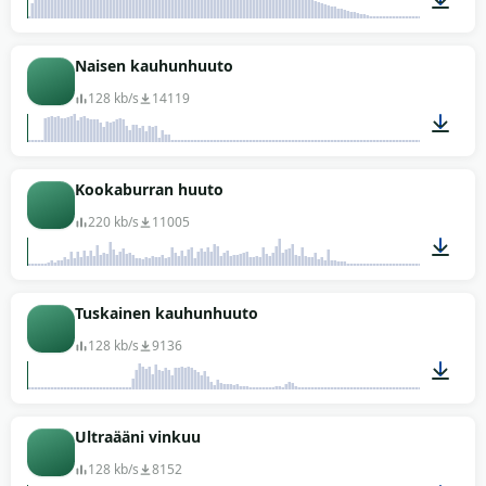
00:58
Naisen kauhunhuuto
128 kb/s
14119
00:07
Kookaburran huuto
220 kb/s
11005
00:24
Tuskainen kauhunhuuto
128 kb/s
9136
00:05
Ultraääni vinkuu
128 kb/s
8152