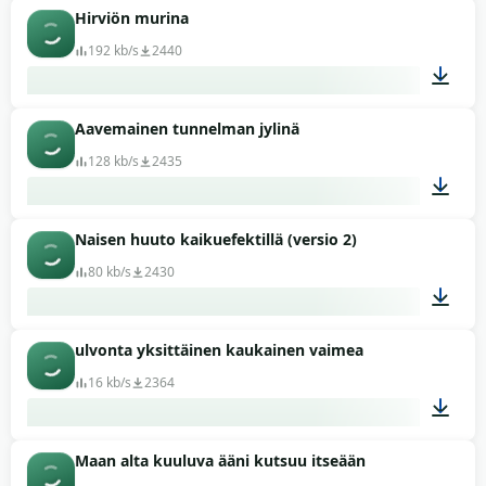
Hirviön murina
01:54
192 kb/s
2440
Aavemainen tunnelman jylinä
00:11
128 kb/s
2435
Naisen huuto kaikuefektillä (versio 2)
01:15
80 kb/s
2430
ulvonta yksittäinen kaukainen vaimea
00:07
16 kb/s
2364
Maan alta kuuluva ääni kutsuu itseään
00:04