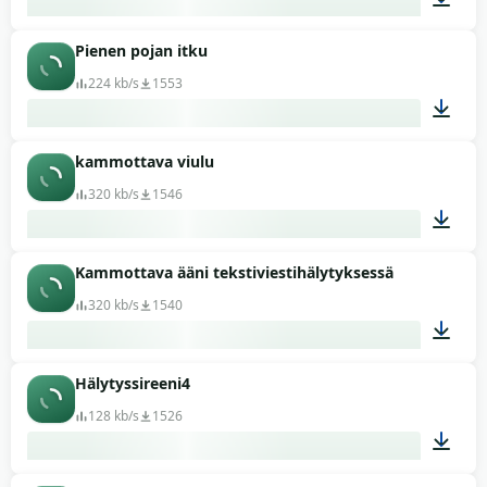
Pienen pojan itku
00:09
224 kb/s
1553
kammottava viulu
00:25
320 kb/s
1546
Kammottava ääni tekstiviestihälytyksessä
01:03
320 kb/s
1540
Hälytyssireeni4
00:06
128 kb/s
1526