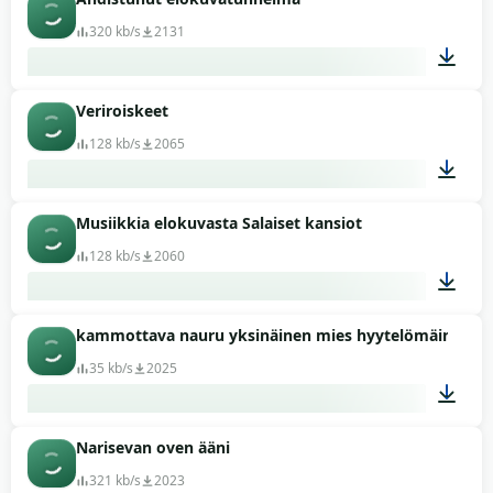
00:10
320 kb/s
2131
Veriroiskeet
00:28
128 kb/s
2065
Musiikkia elokuvasta Salaiset kansiot
00:02
128 kb/s
2060
kammottava nauru yksinäinen mies hyytelömäinen te
00:25
35 kb/s
2025
Narisevan oven ääni
00:07
321 kb/s
2023