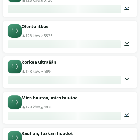
128 kb/s
5726
00:03
Olento itkee
128 kb/s
5535
00:08
korkea ultraääni
128 kb/s
5090
00:30
Mies huutaa, mies huutaa
128 kb/s
4938
00:08
Kauhun, tuskan huudot