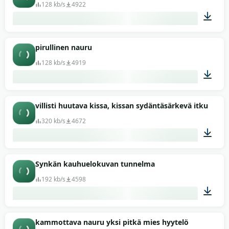
128 kb/s
4922
00:23
pirullinen nauru
128 kb/s
4919
00:06
villisti huutava kissa, kissan sydäntäsärkevä itku
320 kb/s
4672
03:00
Synkän kauhuelokuvan tunnelma
192 kb/s
4598
01:57
kammottava nauru yksi pitkä mies hyytelö