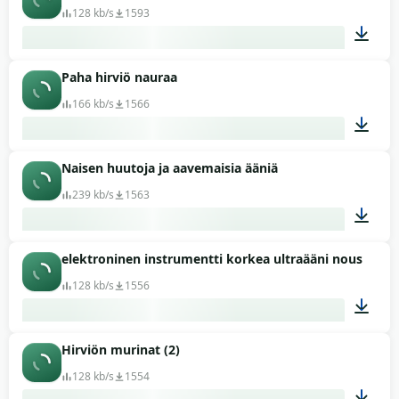
128 kb/s
1593
Paha hirviö nauraa
00:06
166 kb/s
1566
Naisen huutoja ja aavemaisia ääniä
00:30
239 kb/s
1563
elektroninen instrumentti korkea ultraääni nouseva
09:12
128 kb/s
1556
Hirviön murinat (2)
00:10
128 kb/s
1554