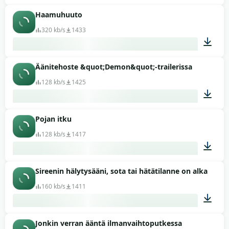
Haamuhuuto
00:03
320 kb/s
1433
Äänitehoste &quot;Demon&quot;-trailerissa
00:05
128 kb/s
1425
Pojan itku
00:18
128 kb/s
1417
Sireenin hälytysääni, sota tai hätätilanne on alkanut
00:07
160 kb/s
1411
Jonkin verran ääntä ilmanvaihtoputkessa
00:44