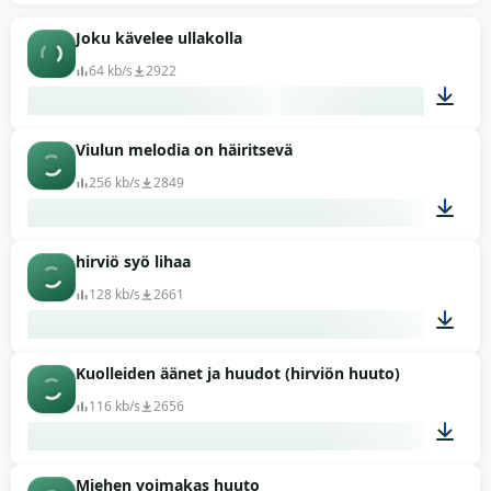
01:05
Joku kävelee ullakolla
64 kb/s
2922
Viulun melodia on häiritsevä
00:09
256 kb/s
2849
hirviö syö lihaa
00:12
128 kb/s
2661
Kuolleiden äänet ja huudot (hirviön huuto)
00:10
116 kb/s
2656
Miehen voimakas huuto