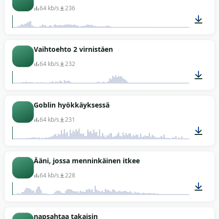
64 kb/s
236
00:02
Vaihtoehto 2 virnistäen
64 kb/s
232
00:01
Goblin hyökkäyksessä
64 kb/s
231
00:03
Ääni, jossa menninkäinen itkee
64 kb/s
228
00:01
napsahtaa takaisin