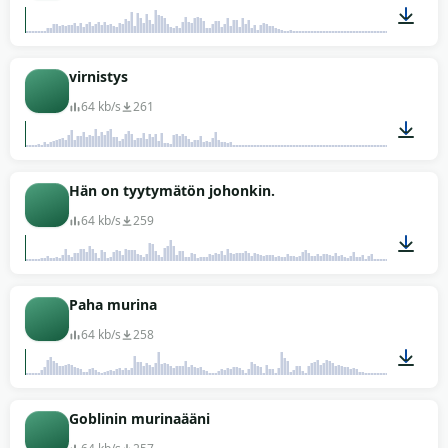
00:02
virnistys
64 kb/s
261
00:01
Hän on tyytymätön johonkin.
64 kb/s
259
00:02
Paha murina
64 kb/s
258
00:03
Goblinin murinaääni