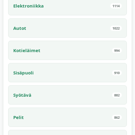
Elektroniikka
1114
Autot
1022
Kotieläimet
994
Sisäpuoli
910
Syötävä
882
Pelit
862