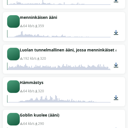
00:02
menninkäisen ääni
64 kb/s
359
00:03
Luolan tunnelmallinen ääni, jossa menninkäiset asuva
192 kb/s
320
10:00
Hämmästys
64 kb/s
320
00:01
Goblin kuolee (ääni)
64 kb/s
290