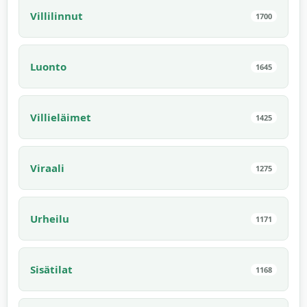
Villilinnut
1700
Luonto
1645
Villieläimet
1425
Viraali
1275
Urheilu
1171
Sisätilat
1168