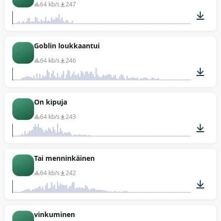
64 kb/s
247
00:01
Goblin loukkaantui
64 kb/s
246
00:01
On kipuja
64 kb/s
243
00:01
Tai menninkäinen
64 kb/s
242
00:03
vinkuminen