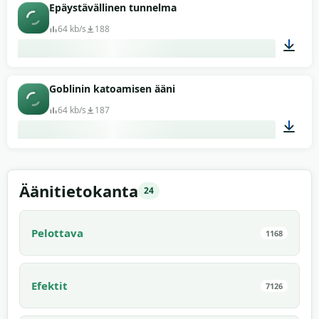
00:06
Epäystävällinen tunnelma
64 kb/s
188
00:07
Goblinin katoamisen ääni
64 kb/s
187
00:05
Äänitietokanta
24
Pelottava
1168
Efektit
7126